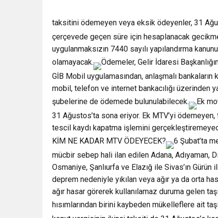
taksitini ödemeyen veya eksik ödeyenler, 31 Ağu
çerçevede geçen süre için hesaplanacak gecikme
uygulanmaksızın 7440 sayılı yapılandırma kanunu
olamayacak.
Ödemeler, Gelir İdaresi Başkanlığına
GİB Mobil uygulamasından, anlaşmalı bankaların k
mobil, telefon ve internet bankacılığı üzerinden y
şubelerine de ödemede bulunulabilecek.
Ek mot
31 Ağustos’ta sona eriyor. Ek MTV’yi ödemeyen, t
tescil kaydı kapatma işlemini gerçekleştiremeye
KİM NE KADAR MTV ÖDEYECEK?
6 Şubat’ta m
mücbir sebep hali ilan edilen Adana, Adıyaman, Di
Osmaniye, Şanlıurfa ve Elazığ ile Sivas’ın Gürün ilçe
deprem nedeniyle yıkılan veya ağır ya da orta hasa
ağır hasar görerek kullanılamaz duruma gelen taşı
hısımlarından birini kaybeden mükelleflere ait taş