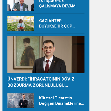
İSTİŞAREYLE
ÇALIŞMAYA DEVAM
EDECEĞİZ
GAZİANTEP
BÜYÜKŞEHİR ÇÖP
DEPOLAMA SAHASINDA
ORGANİK ÜRETİMLE
YILDA 28 TON HASAT
YAPIYOR
ÜNVERDİ: “İHRACATÇININ DÖVİZ
BOZDURMA ZORUNLULUĞU
TAMAMEN KALDIRILMALI”
Küresel Ticaretin
Değişen Dinamiklerine
Ayak Uydurmalıyız