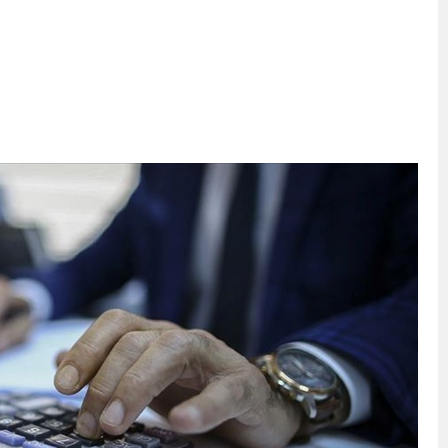
eri daha okuyucuyla buluşturdu
bete neden oluyor
iği ile ilgili bilgi verdi
 Darbe!