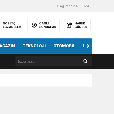
8 Ağustos 2026 - 07:41
NÖBETÇİ
CANLI
HABER
ECZANELER
SONUÇLAR
GÖNDER
AGAZİN
TEKNOLOJİ
OTOMOBİL
EĞİTİM
SAĞ