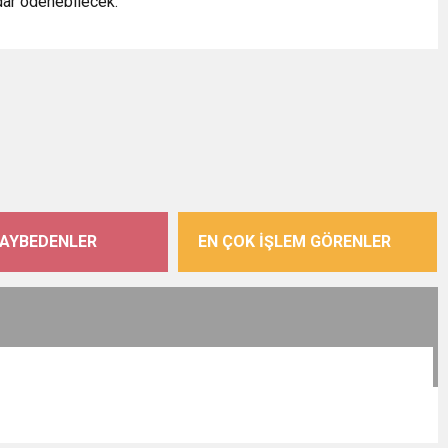
adar ödenebilecek.
KAYBEDENLER
EN ÇOK İŞLEM GÖRENLER