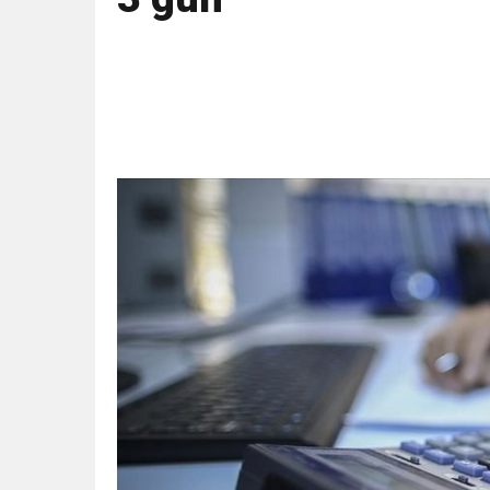
11:41
Gazikültür, yeni bir es
11:36
Hareketsiz yaşam diya
11:32
Dr. Öcük, karın germe estet
10:45
Terör Örgütüne MİT’ten