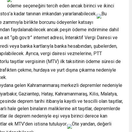
ödeme seçeneğini tercih eden ancak birinci ve ikinci
stos’a kadar tanınan imkandan yararlanabilecek.
Bu
 zammıyla birlikte borcunu ödeyenler katsayı
ndan faydalanabilecek ancak peşin ödeme indirimine dahil
 ait “gib.gov.tr” internet adresi, İnteraktif Vergi Dairesi ve
redi veya banka kartlarıyla banka hesabından, şubelerden,
apılabilecek. Ayrıca, vergi dairesi veznelerine, PTT
orlu taşıtlar vergisinin (MTV) ilk taksitinin ödeme süresi de
rafikten çekme, hurdaya ve yurt dışına çıkarma nedeniyle
cek.
eydana gelen Kahramanmaraş merkezli depremler nedeniyle
yarbakır, Gaziantep, Hatay, Kahramanmaraş, Kilis, Malatya,
sinde deprem tarihi itibarıyla kayıtlı ve tescilli olan taşıtlar,
rlı hale gelen binaların maliklerine ait taşıtlar, depremlerde
tlar ile deprem nedeniyle eşi veya birinci derece kan
ıtlar ek MTV’den istisna tutuluyor.
Öte yandan, değerli