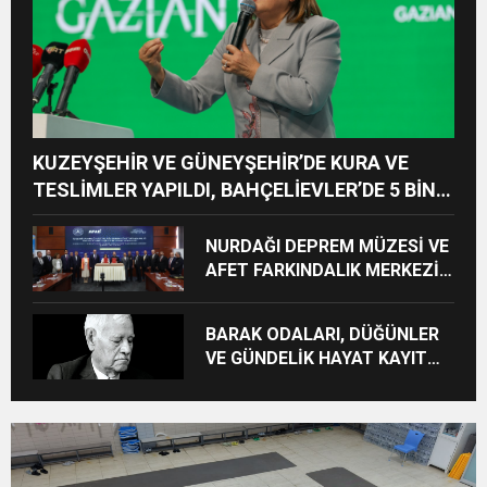
KUZEYŞEHİR VE GÜNEYŞEHİR’DE KURA VE
TESLİMLER YAPILDI, BAHÇELİEVLER’DE 5 BİN
KONUTUN TEMELİ ATILDI
NURDAĞI DEPREM MÜZESİ VE
AFET FARKINDALIK MERKEZİ
İÇİN İŞ BİRLİĞİ PROTOKOLÜ
İMZALANDI
BARAK ODALARI, DÜĞÜNLER
VE GÜNDELİK HAYAT KAYIT
ALTINA ALINIYOR