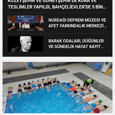
KUZEYŞEHİR VE GÜNEYŞEHİR’DE KURA VE
TESLİMLER YAPILDI, BAHÇELİEVLER’DE 5 BİN
KONUTUN TEMELİ ATILDI
NURDAĞI DEPREM MÜZESİ VE
AFET FARKINDALIK MERKEZİ
İÇİN İŞ BİRLİĞİ PROTOKOLÜ
İMZALANDI
BARAK ODALARI, DÜĞÜNLER
VE GÜNDELİK HAYAT KAYIT
ALTINA ALINIYOR