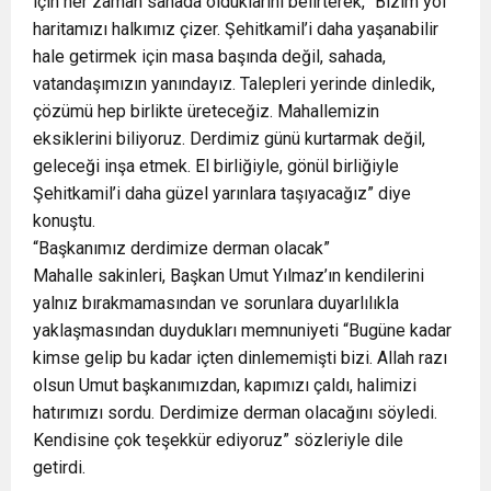
için her zaman sahada olduklarını belirterek, “Bizim yol
haritamızı halkımız çizer. Şehitkamil’i daha yaşanabilir
hale getirmek için masa başında değil, sahada,
vatandaşımızın yanındayız. Talepleri yerinde dinledik,
çözümü hep birlikte üreteceğiz. Mahallemizin
eksiklerini biliyoruz. Derdimiz günü kurtarmak değil,
geleceği inşa etmek. El birliğiyle, gönül birliğiyle
Şehitkamil’i daha güzel yarınlara taşıyacağız” diye
konuştu.
“Başkanımız derdimize derman olacak”
Mahalle sakinleri, Başkan Umut Yılmaz’ın kendilerini
yalnız bırakmamasından ve sorunlara duyarlılıkla
yaklaşmasından duydukları memnuniyeti “Bugüne kadar
kimse gelip bu kadar içten dinlememişti bizi. Allah razı
olsun Umut başkanımızdan, kapımızı çaldı, halimizi
hatırımızı sordu. Derdimize derman olacağını söyledi.
Kendisine çok teşekkür ediyoruz” sözleriyle dile
getirdi.