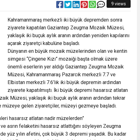
9 views
Kahramanmaraş merkezli iki büyük depremden sonra
ziyarete kapatılan Gaziantep Zeugma Mozaik Müzesi,
yaklaşık iki buçuk aylık aranın ardından yeniden kapılarını
açarak ziyaretçi kabulüne başladı.
Dünyanın en büyük mozaik müzelerinden olan ve kentin
simgesi “Çingene Kızı” mozaiği başta olmak üzere
önemli eserlerin yer aldığı Gaziantep Zeugma Mozaik
Müzesi, Kahramanmaraş Pazarcık merkezli 7.7 ve
Elbistan merkezli 7.6’lık iki büyük depremin ardından
ziyarete kapatılmıştı. İki büyük depremi hasarsız atlatan
ik Müzesi, yaklaşık iki buçuk aylık aranın ardından tekrar
rde müzeye gelen ziyaretçiler, müzeyi gezmeye başladı.
ri hasarsız atlatan nadir müzelerden”
ı ve asrın felaketini hasarsız atlattığını söyleyen Zeugma
yüz yılın afetini, çok büyük 3 depremi yaşadık. Bu kadar