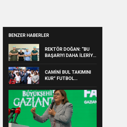
BENZER HABERLER
REKTÖR DOĞAN: “BU
BAŞARIYI DAHA İLERİYE
TAŞIYACAĞIZ”
CAMİNİ BUL TAKIMINI
KUR” FUTBOL
TURNUVASINA KATILAN
TÜM ÖĞRENCİLERE
BİSİKLET HEDİYE EDİLDİ