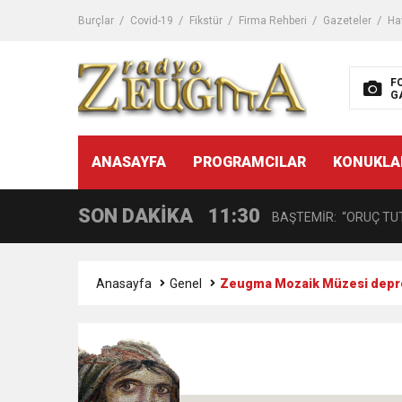
11:32
Dr. Öcük, karın germe estet
Burçlar
Covid-19
Fikstür
Firma Rehberi
Gazeteler
Ha
10:45
Terör Örgütüne MİT’ten
F
G
14:08
Gaziantep FK o yıldızı ge
11:59
ANASAYFA
PROGRAMCILAR
KONUKLA
GÖĞÜS HASTALIKLARI 
SON DAKİKA
11:30
BAŞTEMİR: “ORUÇ TUT
17:58
“DEPREM SONRASI TR
Anasayfa
Genel
Zeugma Mozaik Müzesi depremd
16:48
Çocuklarda Gece İdrar K
12:37
BÜYÜKŞEHİR, VERGİ HA