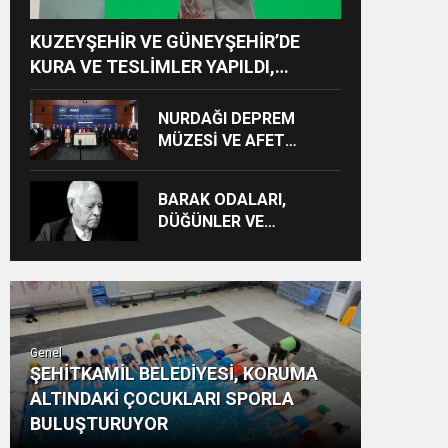
KUZEYŞEHİR VE GÜNEYŞEHİR’DE
KURA VE TESLİMLER YAPILDI,
BAHÇELİEVLER’DE 5 BİN KONUTUN
TEMELİ ATILDI
NURDAĞI DEPREM
MÜZESİ VE AFET
FARKINDALIK MERKEZİ
İÇİN İŞ BİRLİĞİ
BARAK ODALARI,
PROTOKOLÜ
DÜĞÜNLER VE
İMZALANDI
GÜNDELİK HAYAT KAYIT
ALTINA ALINIYOR
Genel
ŞEHİTKAMİL BELEDİYESİ, KORUMA
ALTINDAKİ ÇOCUKLARI SPORLA
BULUŞTURUYOR