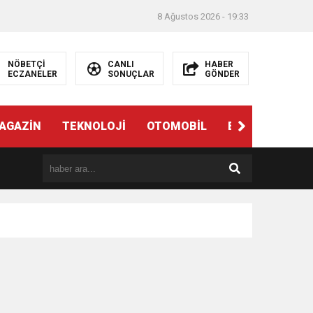
8 Ağustos 2026 - 19:33
NÖBETÇİ
CANLI
HABER
ECZANELER
SONUÇLAR
GÖNDER
AGAZİN
TEKNOLOJİ
OTOMOBİL
EĞİTİM
SAĞ