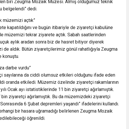
rden biri Zeugma Mozaik Müzesi. Almış olduğumuz teknik
 belgelendi” dedi.
ek müzemizi açtık”
e kapatıldığını ve bugün itibariyle de ziyaretçi kabulüne
ile müzemizi tekrar ziyarete açtık. Sabah saatlerinden
buçuk aylık aradan sonra biz de hasret bitiyor diyerek
zi de aldık. Bütün ziyaretçilerimiz gönül rahatlığıyla Zeugma
e konuştu.
ıza darbe vurdu”
i sayılarına da ciddi olumsuz etkileri olduğunu ifade eden
di oranda etkiledi. Müzemiz özelinde ziyaretçi rakamlarının
yılı Ocak ayı istatistiklerinde 11 bin ziyaretçi ağırlamıştık.
7 bin ziyaretçi ağırlamıştık. Bu da müzemizdeki ziyaretçi
. Sonrasında 6 Şubat depremleri yaşandı” ifadelerini kullandı.
herhangi bir hasara uğramadığı belirlenen Zeugma Mozaik
edilebileceği öğrenildi.