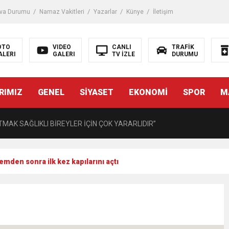
iği ile ilgili bilgi verdi
va Durumu
Namaz Vakitleri
Yazarlar
Künye
İletişim
 Darbe!
OTO
VIDEO
CANLI
TRAFİK
ALERI
GALERI
TV İZLE
DURUMU
tiriyor
RIMIZ
GENEL
SİYASET
EKONOMİ
SPOR
M
UZMANINDAN LİSELİLERE BİLGİLENDİRME
MAK SAĞLIKLI BİREYLER İÇİN ÇOK YARARLIDIR”
AVMALI OLGULARA CERRAHİ YAKLAŞIM”
en sonra ilk kez kapılarını açtı
açırma Tedavi Edilebilmektedir.
FTASI DOLAYISIYLA BİN 100 PERSONELE BİSİKLET DAĞITTI