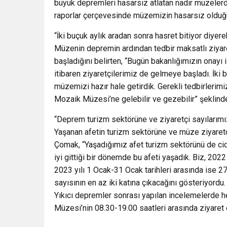
büyük depremleri hasarsız atlatan nadir müzele
raporlar çerçevesinde müzemizin hasarsız olduğu
“İki buçuk aylık aradan sonra hasret bitiyor diyer
Müzenin depremin ardından tedbir maksatlı ziyaret
başladığını belirten, “Bugün bakanlığımızın onayı 
itibaren ziyaretçilerimiz de gelmeye başladı. İki 
müzemizi hazır hale getirdik. Gerekli tedbirlerimi
Mozaik Müzesi’ne gelebilir ve gezebilir” şeklind
“Deprem turizm sektörüne ve ziyaretçi sayılarım
Yaşanan afetin turizm sektörüne ve müze ziyaretç
Çomak, “Yaşadığımız afet turizm sektörünü de cid
iyi gittiği bir dönemde bu afeti yaşadık. Biz, 2022 
2023 yılı 1 Ocak-31 Ocak tarihleri arasında ise 2
sayısının en az iki katına çıkacağını gösteriyordu
Yıkıcı depremler sonrası yapılan incelemelerde 
Müzesi’nin 08.30-19.00 saatleri arasında ziyaret 