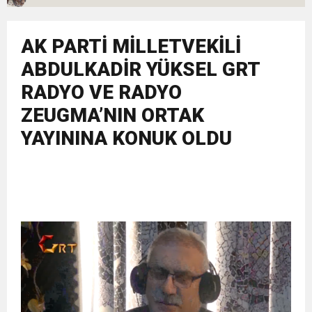
11:36
Hareketsiz yaşam diyabete neden oluyor
buluşturdu
AK PARTİ MİLLETVEKİLİ
11:32
Dr. Öcük, karın germe estetiği ile ilgili bilgi verdi
ABDULKADİR YÜKSEL GRT
RADYO VE RADYO
10:45
Terör Örgütüne MİT’ten Darbe!
ZEUGMA’NIN ORTAK
YAYININA KONUK OLDU