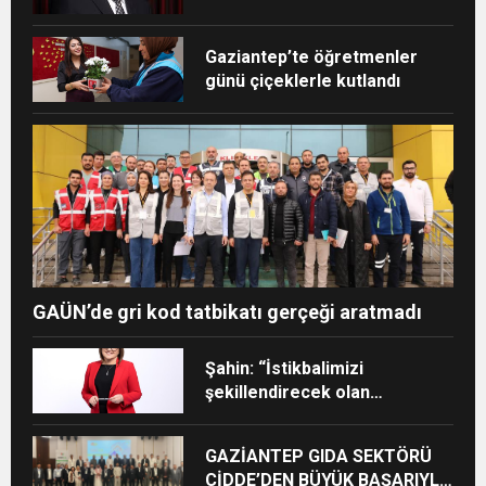
sektörde değer katıyoruz
Gaziantep’te öğretmenler
günü çiçeklerle kutlandı
GAÜN’de gri kod tatbikatı gerçeği aratmadı
Şahin: “İstikbalimizi
şekillendirecek olan
sizlersiniz”
GAZİANTEP GIDA SEKTÖRÜ
CİDDE’DEN BÜYÜK BAŞARIYLA