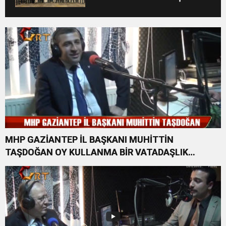
DÖNDÜ
MHP GAZİANTEP İL BAŞKANI MUHİTTİN
TAŞDOĞAN OY KULLANMA BİR VATADAŞLIK
GÖREVİDİR