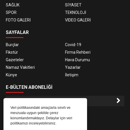
SAĞLIK
SİYASET
SPOR
TEKNOLOJİ
FOTO GALERİ
VIDEO GALERİ
SAYFALAR
Burçlar
Covid-19
Fikstür
Firma Rehberi
Gazeteler
Hava Durumu
Namaz Vakitleri
Yazarlar
Künye
İletişim
E-BÜLTEN ABONELİĞİ
Veri politikasındaki amaçlarla sınırlı ve
E-Bülten aboneliği ile haberlere daha hızlı erişin.
mevzuata uygun şekilde çerez
konumlandırmaktayız. Detaylar için veri
politikamızı inceleyebilirsiniz.