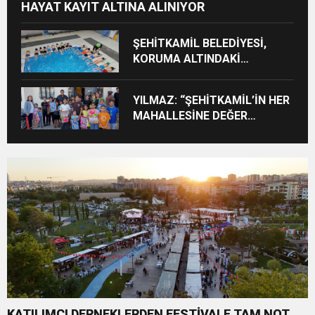
HAYAT KAYIT ALTINA ALINIYOR
ŞEHİTKAMİL BELEDİYESİ,
KORUMA ALTINDAKİ
ÇOCUKLARI SPORLA
BULUŞTURUYOR
YILMAZ: “ŞEHİTKAMİL’İN HER
MAHALLESİNE DEĞER
KATACAĞIZ”
KATILIMCI DERNEKLERDEN FESTİVALE TAM NOT