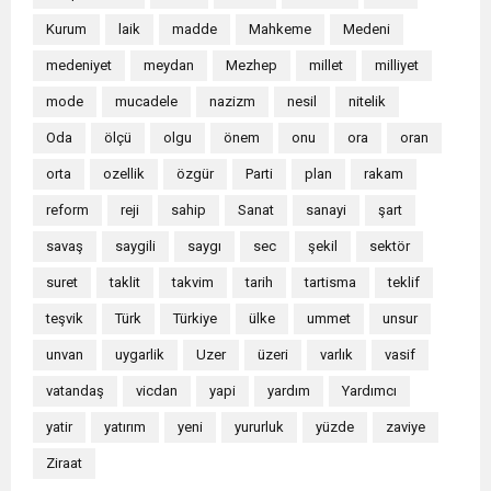
Kurum
laik
madde
Mahkeme
Medeni
medeniyet
meydan
Mezhep
millet
milliyet
mode
mucadele
nazizm
nesil
nitelik
Oda
ölçü
olgu
önem
onu
ora
oran
orta
ozellik
özgür
Parti
plan
rakam
reform
reji
sahip
Sanat
sanayi
şart
savaş
saygili
saygı
sec
şekil
sektör
suret
taklit
takvim
tarih
tartisma
teklif
teşvik
Türk
Türkiye
ülke
ummet
unsur
unvan
uygarlik
Uzer
üzeri
varlık
vasif
vatandaş
vicdan
yapi
yardım
Yardımcı
yatir
yatırım
yeni
yururluk
yüzde
zaviye
Ziraat