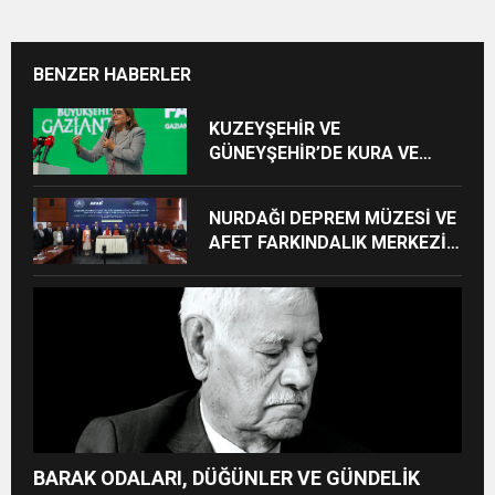
BENZER HABERLER
KUZEYŞEHİR VE
GÜNEYŞEHİR’DE KURA VE
TESLİMLER YAPILDI,
BAHÇELİEVLER’DE 5 BİN
NURDAĞI DEPREM MÜZESİ VE
KONUTUN TEMELİ ATILDI
AFET FARKINDALIK MERKEZİ
İÇİN İŞ BİRLİĞİ PROTOKOLÜ
İMZALANDI
BARAK ODALARI, DÜĞÜNLER VE GÜNDELİK