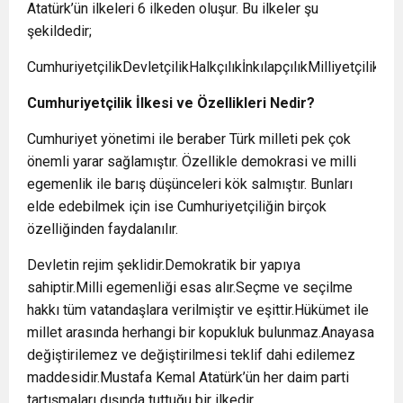
Atatürk’ün ilkeleri 6 ilkeden oluşur. Bu ilkeler şu
şekildedir;
CumhuriyetçilikDevletçilikHalkçılıkİnkılapçılıkMilliyetçilikLaik
Cumhuriyetçilik İlkesi ve Özellikleri Nedir?
Cumhuriyet yönetimi ile beraber Türk milleti pek çok
önemli yarar sağlamıştır. Özellikle demokrasi ve milli
egemenlik ile barış düşünceleri kök salmıştır. Bunları
elde edebilmek için ise Cumhuriyetçiliğin birçok
özelliğinden faydalanılır.
Devletin rejim şeklidir.Demokratik bir yapıya
sahiptir.Milli egemenliği esas alır.Seçme ve seçilme
hakkı tüm vatandaşlara verilmiştir ve eşittir.Hükümet ile
millet arasında herhangi bir kopukluk bulunmaz.Anayasa
değiştirilemez ve değiştirilmesi teklif dahi edilemez
maddesidir.Mustafa Kemal Atatürk’ün her daim parti
tartışmaları dışında tuttuğu bir ilkedir.