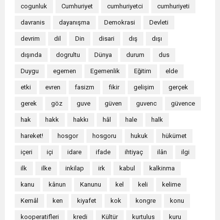
cogunluk
Cumhuriyet
cumhuriyetci
cumhuriyeti
davranis
dayanışma
Demokrasi
Devleti
devrim
dil
Din
disari
dış
dışı
dışında
dogrultu
Dünya
durum
dus
Duygu
egemen
Egemenlik
Eğitim
elde
etki
evren
fasizm
fikir
gelişim
gerçek
gerek
göz
guve
güven
guvenc
güvence
hak
hakk
hakkı
hâl
hale
halk
hareket!
hosgor
hosgoru
hukuk
hükümet
içeri
içi
idare
ifade
ihtiyaç
ilân
ilgi
ilk
ilke
inkilap
irk
kabul
kalkinma
kanu
kânun
Kanunu
kel
keli
kelime
Kemâl
ken
kiyafet
kok
kongre
konu
kooperatifleri
kredi
Kültür
kurtulus
kuru