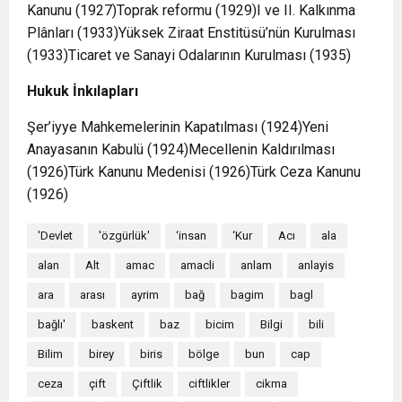
Kanunu (1927)Toprak reformu (1929)I ve II. Kalkınma
Plânları (1933)Yüksek Ziraat Enstitüsü’nün Kurulması
(1933)Ticaret ve Sanayi Odalarının Kurulması (1935)
Hukuk İnkılapları
Şer’iyye Mahkemelerinin Kapatılması (1924)Yeni
Anayasanın Kabulü (1924)Mecellenin Kaldırılması
(1926)Türk Kanunu Medenisi (1926)Türk Ceza Kanunu
(1926)
'Devlet
'özgürlük'
‘insan
‘Kur
Acı
ala
alan
Alt
amac
amacli
anlam
anlayis
ara
arası
ayrim
bağ
bagim
bagl
bağlı'
baskent
baz
bicim
Bilgi
bili
Bilim
birey
biris
bölge
bun
cap
ceza
çift
Çiftlik
ciftlikler
cikma