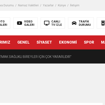
iği ile ilgili bilgi verdi
va Durumu
Namaz Vakitleri
Yazarlar
Künye
İletişim
 Darbe!
OTO
VIDEO
CANLI
TRAFİK
ALERI
GALERI
TV İZLE
DURUMU
tiriyor
RIMIZ
GENEL
SİYASET
EKONOMİ
SPOR
M
UZMANINDAN LİSELİLERE BİLGİLENDİRME
MAK SAĞLIKLI BİREYLER İÇİN ÇOK YARARLIDIR”
AVMALI OLGULARA CERRAHİ YAKLAŞIM”
açırma Tedavi Edilebilmektedir.
FTASI DOLAYISIYLA BİN 100 PERSONELE BİSİKLET DAĞITTI