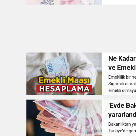
Ne Kadar
ve Emeklilik Y
Sorgulama
Emeklilik bir 
Sigortalı olara
emekli olmaya h
‘Evde Ba
yararland
Bakanlıktan ya
Türkiye’de gör