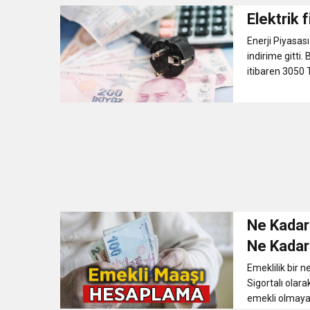
Elektrik f
Enerji Piyasas
indirime gitti.
itibaren 3050 
Ne Kadar
Ne Kadar
Emekli M
Emeklilik bir 
Sigortalı olara
emekli olmaya h