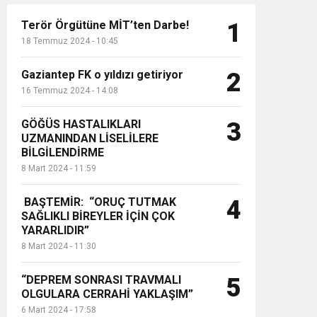
Terör Örgütüne MİT’ten Darbe!
1
18 Temmuz 2024 - 10:45
Gaziantep FK o yıldızı getiriyor
2
16 Temmuz 2024 - 14:08
GÖĞÜS HASTALIKLARI
3
UZMANINDAN LİSELİLERE
BİLGİLENDİRME
8 Mart 2024 - 11:59
BAŞTEMİR: “ORUÇ TUTMAK
4
SAĞLIKLI BİREYLER İÇİN ÇOK
YARARLIDIR”
8 Mart 2024 - 11:30
“DEPREM SONRASI TRAVMALI
5
OLGULARA CERRAHİ YAKLAŞIM”
6 Mart 2024 - 17:58