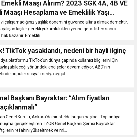
 Emekli Maaşı Alırım? 2023 SGK 4A, 4B VE
eri daha okuyucuyla buluşturdu
i Maaşı Hesaplama ve Emeklilik Yaşı
a Ekranı ve Sorgulama
nevi çalışamadığınız yaşlılık dönemini güvence altına almak demektir.
bete neden oluyor
k çalışan kişiler gerekli yükümlülükleri yerine getirdikten sonra
ak kazanır. Emeklili...
iği ile ilgili bilgi verdi
k! TikTok yasaklandı, nedeni bir hayli ilginç
edya platformu TikTok’un dünya çapında kullanıcı bilgilerini Çin
 Darbe!
aylaşabileceği yönündeki endişeler devam ediyor. ABD’nin
tinde popüler sosyal medya uygul...
l Başkanı Bayraktar: “Alım fiyatları
e açıklanmalı”
n Genel Kurulu, Ankara’da bir otelde bugün başladı. Toplantıya
 konuşma gerçekleştiren TZOB Genel Başkanı Şemsi Bayraktar,
ftçilerin refahını yükseltmek ve mi...