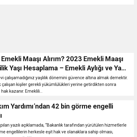
 Emekli Maaşı Alırım? 2023 Emekli Maaşı
aşı Hesaplama – Emekli Aylığı ve Yaş
sı Nasıl Yapılır?
nevi çalışamadığınız yaşlılık dönemini güvence altına almak demektir.
k çalışan kişiler gerekli yükümlülükleri yerine getirdikten sonra
ak kazanır. Emeklili...
kım Yardımı’ndan 42 bin görme engelli
ı
pılan yazılı açıklamada, “Bakanlık tarafından yürütülen hizmetlerle
me engellilerin herkesle eşit hak ve olanaklara sahip olması,