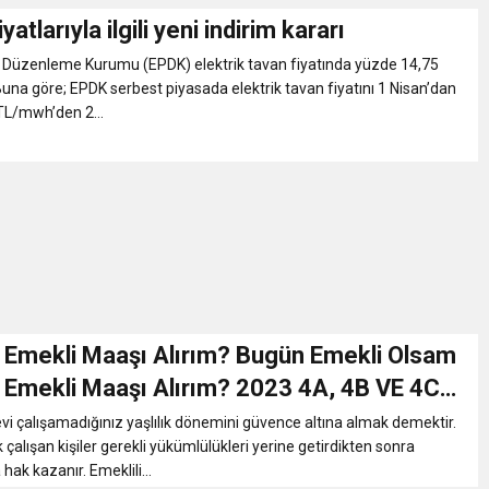
iyatlarıyla ilgili yeni indirim kararı
ı Düzenleme Kurumu (EPDK) elektrik tavan fiyatında yüzde 14,75
 Buna göre; EPDK serbest piyasada elektrik tavan fiyatını 1 Nisan’dan
TL/mwh’den 2...
 Emekli Maaşı Alırım? Bugün Emekli Olsam
 Emekli Maaşı Alırım? 2023 4A, 4B VE 4C
aaşı ve Emeklilik Yaşı Hesaplama
nevi çalışamadığınız yaşlılık dönemini güvence altına almak demektir.
k çalışan kişiler gerekli yükümlülükleri yerine getirdikten sonra
ak kazanır. Emeklili...