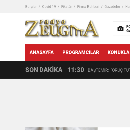
11:32
Dr. Öcük, karın germe estet
Burçlar
Covid-19
Fikstür
Firma Rehberi
Gazeteler
Ha
10:45
Terör Örgütüne MİT’ten
F
G
14:08
Gaziantep FK o yıldızı ge
11:59
ANASAYFA
PROGRAMCILAR
KONUKLA
GÖĞÜS HASTALIKLARI 
SON DAKİKA
11:30
BAŞTEMİR: “ORUÇ TUT
17:58
“DEPREM SONRASI TR
16:48
Çocuklarda Gece İdrar K
12:37
BÜYÜKŞEHİR, VERGİ HA