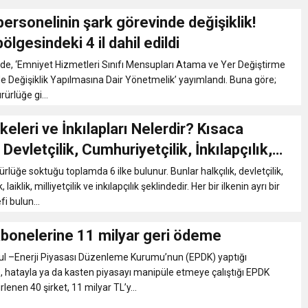
ersonelinin şark görevinde değişiklik!
lgesindeki 4 il dahil edildi
e, ‘Emniyet Hizmetleri Sınıfı Mensupları Atama ve Yer Değiştirme
 Değişiklik Yapılmasına Dair Yönetmelik’ yayımlandı. Buna göre;
rürlüğe gi...
lkeleri ve İnkılapları Nelerdir? Kısaca
 Devletçilik, Cumhuriyetçilik, İnkılapçılık,
lik Nedir?
rlüğe soktuğu toplamda 6 ilke bulunur. Bunlar halkçılık, devletçilik,
 laiklik, milliyetçilik ve inkılapçılık şeklindedir. Her bir ilkenin ayrı bir
i bulun...
abonelerine 11 milyar geri ödeme
ul –Enerji Piyasası Düzenleme Kurumu’nun (EPDK) yaptığı
e, hatayla ya da kasten piyasayı manipüle etmeye çalıştığı EPDK
rlenen 40 şirket, 11 milyar TL’y...