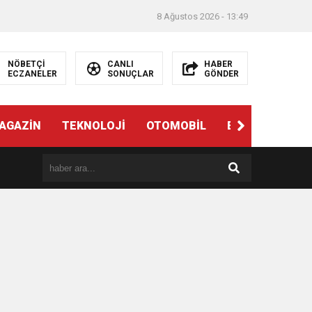
8 Ağustos 2026 - 13:49
NÖBETÇİ
CANLI
HABER
ECZANELER
SONUÇLAR
GÖNDER
AGAZİN
TEKNOLOJİ
OTOMOBİL
EĞİTİM
SAĞ