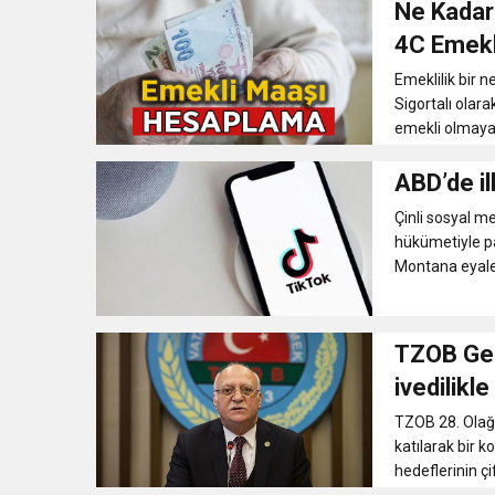
Ne Kadar
11:41
Gazikültür, yeni bir es
4C Emekl
Hesaplam
Emeklilik bir 
11:36
Hareketsiz yaşam diya
Sigortalı olara
emekli olmaya h
11:32
Dr. Öcük, karın germe estet
ABD’de il
Çinli sosyal m
10:45
Terör Örgütüne MİT’ten
hükümetiyle p
Montana eyale
TZOB Gene
ivedilikl
TZOB 28. Olağa
katılarak bir
hedeflerinin çi