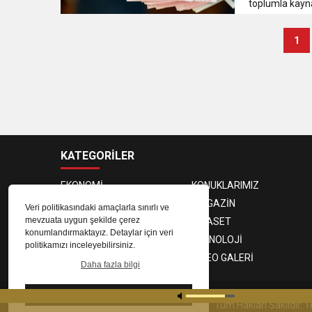
toplumla kayna
1
KATEGORİLER
EKONOMİ
KONUKLARIMIZ
PROGRAMCILAR
MAGAZİN
Veri politikasındaki amaçlarla sınırlı ve
mevzuata uygun şekilde çerez
SAĞLIK
SİYASET
konumlandırmaktayız. Detaylar için veri
SPOR
TEKNOLOJİ
politikamızı inceleyebilirsiniz.
FOTO GALERİ
VIDEO GALERİ
Daha fazla bilgi
Tamam
© 2023
Gaziantep Radyo Zeugma
. Tüm Hakları Saklıdır.