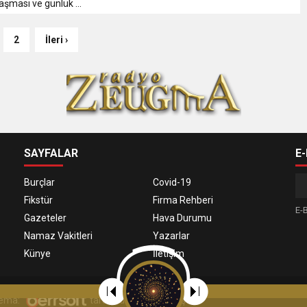
şması ve günlük ...
2
İleri ›
SAYFALAR
E
Burçlar
Covid-19
Fikstür
Firma Rehberi
E-B
Gazeteler
Hava Durumu
Namaz Vakitleri
Yazarlar
Künye
İletişim
 Tema:
tarafından uyarlanmıştır.