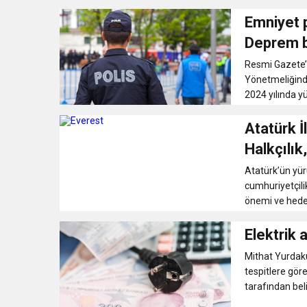
Emniyet p
Deprem bö
Resmi Gazete’d
Yönetmeliğinde
2024 yılında yü
Atatürk İ
Halkçılık,
Milliyetçi
Atatürk’ün yürü
cumhuriyetçilik,
önemi ve hedef
Elektrik 
Mithat Yurdak
tespitlere gör
tarafından beli