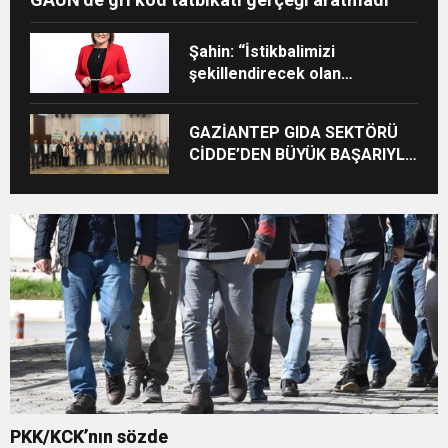
Şahin: “İstikbalimizi
şekillendirecek olan
sizlersiniz”
GAZİANTEP GIDA SEKTÖRÜ
CİDDE’DEN BÜYÜK BAŞARIYLA
DÖNDÜ
PKK/KCK’nın sözde