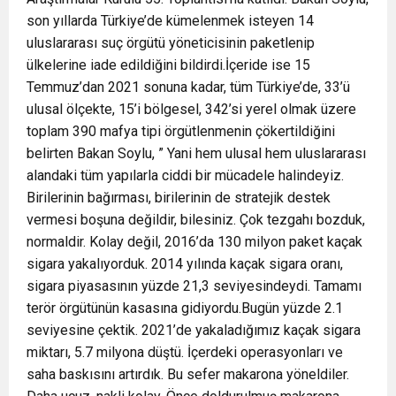
son yıllarda Türkiye’de kümelenmek isteyen 14
uluslararası suç örgütü yöneticisinin paketlenip
ülkelerine iade edildiğini bildirdi.İçeride ise 15
Temmuz’dan 2021 sonuna kadar, tüm Türkiye’de, 33’ü
ulusal ölçekte, 15’i bölgesel, 342’si yerel olmak üzere
toplam 390 mafya tipi örgütlenmenin çökertildiğini
belirten Bakan Soylu, ” Yani hem ulusal hem uluslararası
alandaki tüm yapılarla ciddi bir mücadele halindeyiz.
Birilerinin bağırması, birilerinin de stratejik destek
vermesi boşuna değildir, bilesiniz. Çok tezgahı bozduk,
normaldir. Kolay değil, 2016’da 130 milyon paket kaçak
sigara yakalıyorduk. 2014 yılında kaçak sigara oranı,
sigara piyasasının yüzde 21,3 seviyesindeydi. Tamamı
terör örgütünün kasasına gidiyordu.Bugün yüzde 2.1
seviyesine çektik. 2021’de yakaladığımız kaçak sigara
miktarı, 5.7 milyona düştü. İçerdeki operasyonları ve
saha baskısını artırdık. Bu sefer makarona yöneldiler.