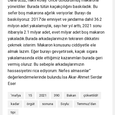
Daha ucuz, nakli kolay. Önce doldurulmuş makarona
yöneldiler. Burada tütün kaçakçılığını baskıladık. Bu
sefer boş makarona ağırlık veriyorlar. Burayı da
baskılıyoruz. 2017’de emniyet ve jandarma dahil 36.2
milyon adet yakalamıştık, sayı her yıl arttı, 2021 sonu
itibarıyla 2.1 milyar adet, evet milyar adet boş makaron
yakaladık.Burada arkadaşlarımızın tekraren dikkatini
çekmek isterim. Makaron konusunu ciddiyetle ele
almak lazım. Eğer burayı gevşetirsek, kaçak sigara
yakalamasında elde ettiğimiz kazanımları burada geri
vermiş oluruz. Bu sebeple arkadaşlarımızın
hassasiyetini rica ediyorum. Nefes almasınlar”
değerlendirmelerinde bulundu.İsa Akar-Ahmet Serdar
Eser
'mafya
15
2021
390
Bakan
çökertildi!
kadar
örgüt
sonuna
Soylu:
Temmuz'dan
tipi