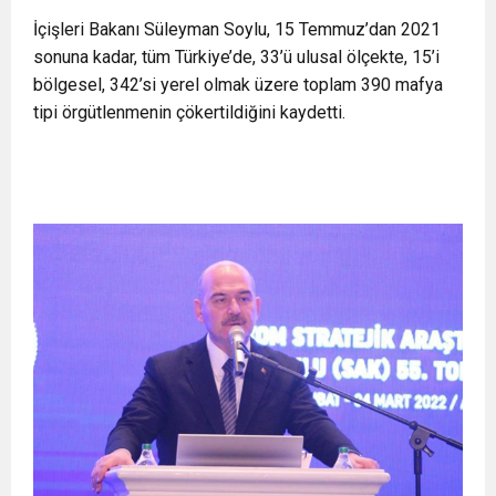
11:36
Hareketsiz yaşam diyabete neden oluyor
İçişleri Bakanı Süleyman Soylu, 15 Temmuz’dan 2021
buluşturdu
sonuna kadar, tüm Türkiye’de, 33’ü ulusal ölçekte, 15’i
bölgesel, 342’si yerel olmak üzere toplam 390 mafya
11:32
Dr. Öcük, karın germe estetiği ile ilgili bilgi verdi
tipi örgütlenmenin çökertildiğini kaydetti.
10:45
Terör Örgütüne MİT’ten Darbe!