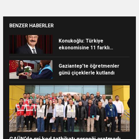
BENZER HABERLER
Konukoğlu: Türkiye
ekonomisine 11 farklı
sektörde değer katıyoruz
Gaziantep’te öğretmenler
günü çiçeklerle kutlandı
GAÜN’de gri kod tatbikatı gerçeği aratmadı