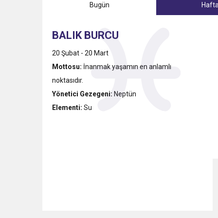
Bugün
Hafta
11:41
Gazikültür, yeni bir es
BALIK BURCU
11:36
Hareketsiz yaşam diya
20 Şubat - 20 Mart
Mottosu:
İnanmak yaşamın en anlamlı
11:32
Dr. Öcük, karın germe estet
noktasıdır.
Yönetici Gezegeni:
Neptün
10:45
Terör Örgütüne MİT’ten
Elementi:
Su