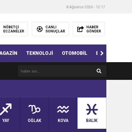
8 Ağustos 2026 - 12:17
NÖBETÇİ
CANLI
HABER
ECZANELER
SONUÇLAR
GÖNDER
AGAZİN
TEKNOLOJİ
OTOMOBİL
EĞİTİM
SAĞ
YAY
OĞLAK
KOVA
BALIK