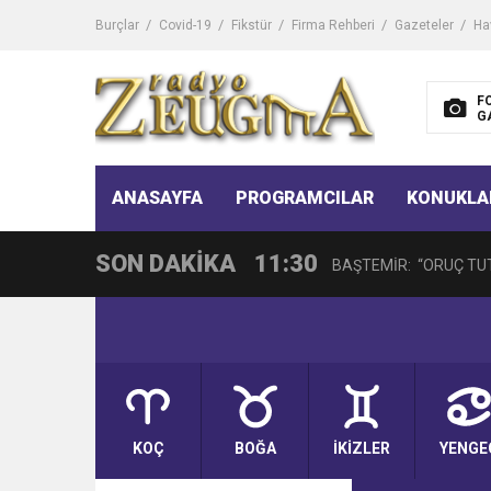
11:32
Dr. Öcük, karın germe estet
Burçlar
Covid-19
Fikstür
Firma Rehberi
Gazeteler
Ha
10:45
Terör Örgütüne MİT’ten
F
G
14:08
Gaziantep FK o yıldızı ge
11:59
ANASAYFA
PROGRAMCILAR
KONUKLA
GÖĞÜS HASTALIKLARI 
SON DAKİKA
11:30
BAŞTEMİR: “ORUÇ TUT
17:58
“DEPREM SONRASI TR
16:48
Çocuklarda Gece İdrar K
KOÇ
BOĞA
İKİZLER
YENGE
12:37
BÜYÜKŞEHİR, VERGİ HA