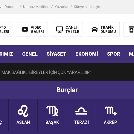
iği ile ilgili bilgi verdi
va Durumu
Namaz Vakitleri
Yazarlar
Künye
İletişim
 Darbe!
OTO
VIDEO
CANLI
TRAFİK
ALERI
GALERI
TV İZLE
DURUMU
tiriyor
RIMIZ
GENEL
SİYASET
EKONOMİ
SPOR
M
UZMANINDAN LİSELİLERE BİLGİLENDİRME
MAK SAĞLIKLI BİREYLER İÇİN ÇOK YARARLIDIR”
Burçlar
AVMALI OLGULARA CERRAHİ YAKLAŞIM”
açırma Tedavi Edilebilmektedir.
Ç
ASLAN
BAŞAK
TERAZİ
AKREP
FTASI DOLAYISIYLA BİN 100 PERSONELE BİSİKLET DAĞITTI