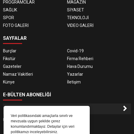
PROGRAMCILAR
MAGAZİN
SAĞLIK
SİYASET
SPOR
TEKNOLOJİ
FOTO GALERİ
VIDEO GALERİ
SAYFALAR
Burçlar
Covid-19
Fikstür
Firma Rehberi
Gazeteler
Hava Durumu
Namaz Vakitleri
Yazarlar
Künye
İletişim
E-BÜLTEN ABONELİĞİ
Veri politikasındaki amaçlarla sınırlı ve
E-Bülten aboneliği ile haberlere daha hızlı erişin.
mevzuata uygun şekilde çerez
konumlandırmaktayız. Detaylar için veri
politikamızı inceleyebilirsiniz.