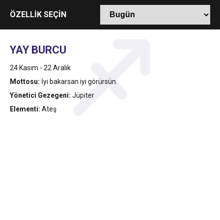
11:36
Hareketsiz yaşam diyabete neden oluyor
buluşturdu
ÖZELLİK SEÇİN
11:32
Dr. Öcük, karın germe estetiği ile ilgili bilgi verdi
YAY BURCU
10:45
24 Kasım - 22 Aralık
Terör Örgütüne MİT’ten Darbe!
Mottosu:
İyi bakarsan iyi görürsün.
Yönetici Gezegeni:
Jüpiter
Elementi:
Ateş