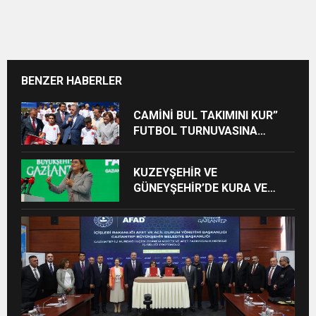
BENZER HABERLER
CAMİNİ BUL TAKIMINI KUR”
FUTBOL TURNUVASINA
KATILAN TÜM ÖĞRENCİLERE
BİSİKLET HEDİYE EDİLDİ
KUZEYŞEHİR VE
GÜNEYŞEHİR’DE KURA VE
TESLİMLER YAPILDI,
BAHÇELİEVLER’DE 5 BİN
KONUTUN TEMELİ ATILDI