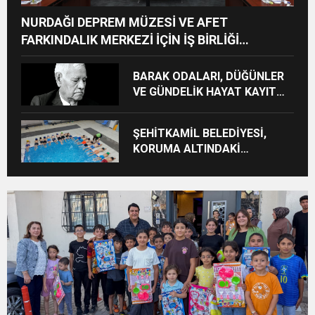
NURDAĞI DEPREM MÜZESİ VE AFET
FARKINDALIK MERKEZİ İÇİN İŞ BİRLİĞİ
PROTOKOLÜ İMZALANDI
BARAK ODALARI, DÜĞÜNLER
VE GÜNDELİK HAYAT KAYIT
ALTINA ALINIYOR
ŞEHİTKAMİL BELEDİYESİ,
KORUMA ALTINDAKİ
ÇOCUKLARI SPORLA
BULUŞTURUYOR