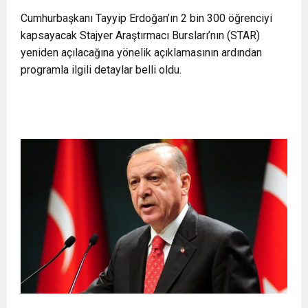
11:36
Hareketsiz yaşam diyabete neden oluyor
Cumhurbaşkanı Tayyip Erdoğan’ın 2 bin 300 öğrenciyi
buluşturdu
kapsayacak Stajyer Araştırmacı Bursları’nın (STAR)
yeniden açılacağına yönelik açıklamasının ardından
11:32
Dr. Öcük, karın germe estetiği ile ilgili bilgi verdi
programla ilgili detaylar belli oldu.
10:45
Terör Örgütüne MİT’ten Darbe!