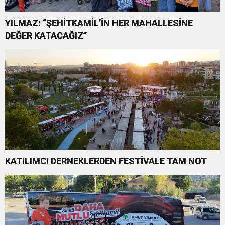
YILMAZ: “ŞEHİTKAMİL’İN HER MAHALLESİNE
DEĞER KATACAĞIZ”
KATILIMCI DERNEKLERDEN FESTİVALE TAM NOT