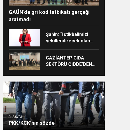
GAÜN’de gri kod tatbikatı gerçeği
aratmadı
Şahin: “İstikbalimizi
şekillendirecek olan
sizlersiniz”
GAZİANTEP GIDA
SEKTÖRÜ CİDDE’DEN
BÜYÜK BAŞARIYLA
DÖNDÜ
3. SAYFA
PKK/KCK’nın sözde