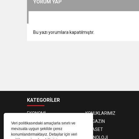
YORUM YAP
Bu yazı yorumlara kapatılmıştır.
KATEGORİLER
EKONOMİ
KONUKLARIMIZ
PROGRAMCILAR
MAGAZİN
Veri politikasındaki amaçlarla sınırlı ve
mevzuata uygun şekilde çerez
SAĞLIK
SİYASET
konumlandırmaktayız. Detaylar için veri
SPOR
TEKNOLOJİ