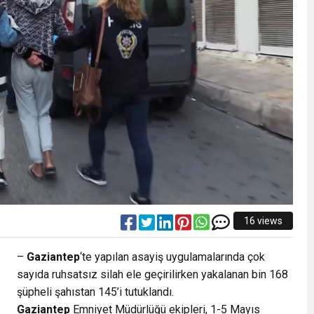
16 views
–
Gaziantep
‘te yapılan asayiş uygulamalarında çok
sayıda ruhsatsız silah ele geçirilirken yakalanan bin 168
şüpheli şahıstan 145’i tutuklandı.
Gaziantep
Emniyet Müdürlüğü ekipleri, 1-5 Mayıs