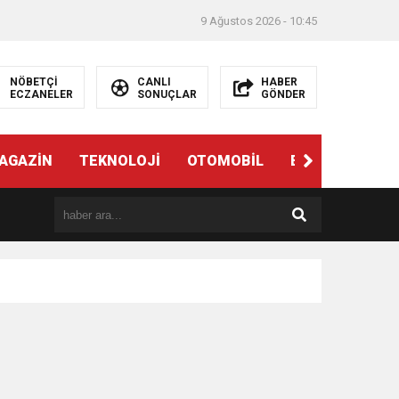
9 Ağustos 2026 - 10:45
NÖBETÇİ
CANLI
HABER
ECZANELER
SONUÇLAR
GÖNDER
AGAZİN
TEKNOLOJİ
OTOMOBİL
EĞİTİM
SAĞ