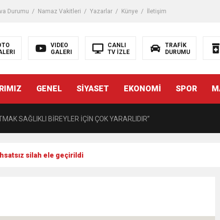
iği ile ilgili bilgi verdi
va Durumu
Namaz Vakitleri
Yazarlar
Künye
İletişim
 Darbe!
OTO
VIDEO
CANLI
TRAFİK
ALERI
GALERI
TV İZLE
DURUMU
tiriyor
RIMIZ
GENEL
SİYASET
EKONOMİ
SPOR
M
UZMANINDAN LİSELİLERE BİLGİLENDİRME
MAK SAĞLIKLI BİREYLER İÇİN ÇOK YARARLIDIR”
AVMALI OLGULARA CERRAHİ YAKLAŞIM”
satsız silah ele geçirildi
açırma Tedavi Edilebilmektedir.
FTASI DOLAYISIYLA BİN 100 PERSONELE BİSİKLET DAĞITTI