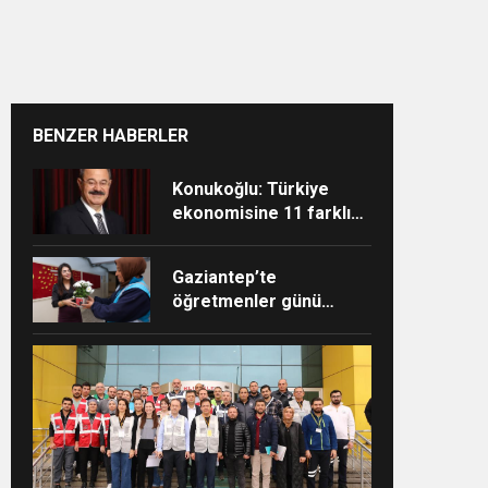
BENZER HABERLER
Konukoğlu: Türkiye
ekonomisine 11 farklı
sektörde değer
katıyoruz
Gaziantep’te
öğretmenler günü
çiçeklerle kutlandı