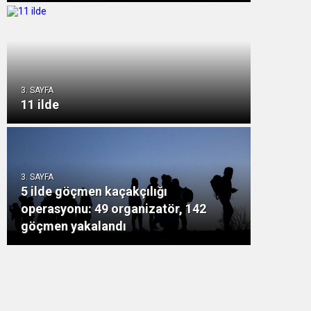
3. SAYFA
11 ilde
3. SAYFA
5 ilde göçmen kaçakçılığı
operasyonu: 49 organizatör, 142
göçmen yakalandı