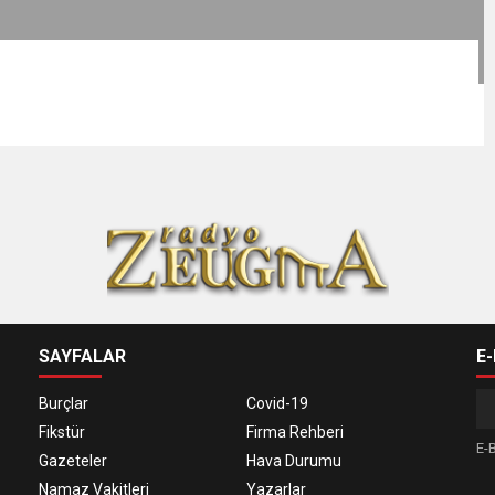
SAYFALAR
E
Burçlar
Covid-19
Fikstür
Firma Rehberi
E-B
Gazeteler
Hava Durumu
Namaz Vakitleri
Yazarlar