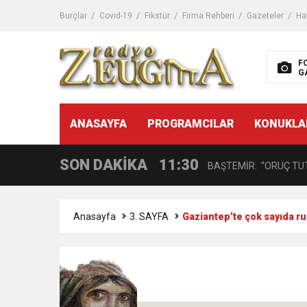
11:32
Dr. Öcük, karın germe estet
Burçlar
Covid-19
Fikstür
Firma Rehberi
Gazeteler
Ha
10:45
Terör Örgütüne MİT’ten
F
G
14:08
Gaziantep FK o yıldızı ge
11:59
ANASAYFA
PROGRAMCILAR
KONUKLA
GÖĞÜS HASTALIKLARI 
SON DAKİKA
11:30
BAŞTEMİR: “ORUÇ TUT
17:58
“DEPREM SONRASI TR
Anasayfa
3. SAYFA
Gaziantep’te çok sayıda ruh
16:48
Çocuklarda Gece İdrar K
12:37
BÜYÜKŞEHİR, VERGİ HA