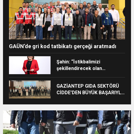
GAÜN’de gri kod tatbikatı gerçeği aratmadı
Şahin: “İstikbalimizi
şekillendirecek olan
sizlersiniz”
GAZİANTEP GIDA SEKTÖRÜ
CİDDE’DEN BÜYÜK BAŞARIYLA
DÖNDÜ