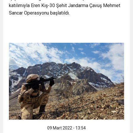
katılımıyla Eren Kış-30 Şehit Jandarma Çavuş Mehmet
11:36
Hareketsiz yaşam diyabete neden oluyor
buluşturdu
Sancar Operasyonu başlatıldı.
11:32
Dr. Öcük, karın germe estetiği ile ilgili bilgi verdi
10:45
Terör Örgütüne MİT’ten Darbe!
09 Mart 2022 - 13:54