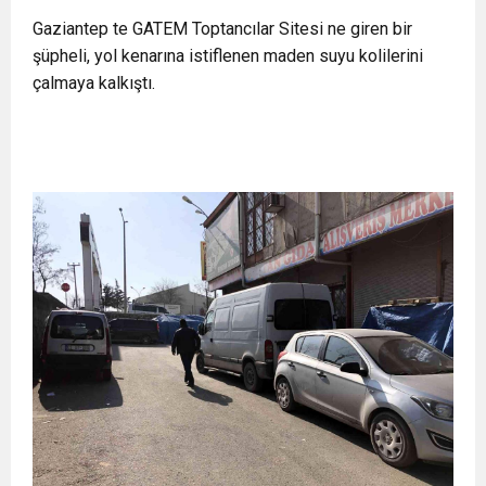
11:36
Hareketsiz yaşam diyabete neden oluyor
Gaziantep te GATEM Toptancılar Sitesi ne giren bir
buluşturdu
şüpheli, yol kenarına istiflenen maden suyu kolilerini
çalmaya kalkıştı.
11:32
Dr. Öcük, karın germe estetiği ile ilgili bilgi verdi
10:45
Terör Örgütüne MİT’ten Darbe!