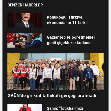
BENZER HABERLER
Konukoğlu: Türkiye
ekonomisine 11 farklı
sektörde değer katıyoruz
Gaziantep’te öğretmenler
günü çiçeklerle kutlandı
GAÜN’de gri kod tatbikatı gerçeği aratmadı
Şahin: “İstikbalimizi