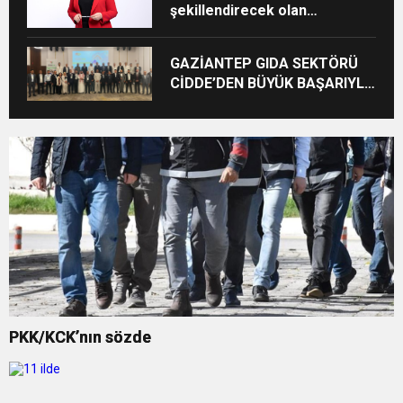
şekillendirecek olan
sizlersiniz”
GAZİANTEP GIDA SEKTÖRÜ
CİDDE’DEN BÜYÜK BAŞARIYLA
DÖNDÜ
PKK/KCK’nın sözde