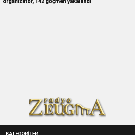
organizatör, 142 göçmen yakalandı
KATEGORİLER