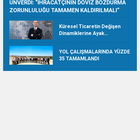
ÜNVERDİ: “İHRACATÇININ DÖVİZ BOZDURMA
ZORUNLULUĞU TAMAMEN KALDIRILMALI”
Küresel Ticaretin Değişen
Dinamiklerine Ayak
Uydurmalıyız
YOL ÇALIŞMALARINDA YÜZDE
35 TAMAMLANDI