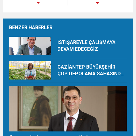
BENZER HABERLER
İSTİŞAREYLE ÇALIŞMAYA
DEVAM EDECEĞİZ
GAZİANTEP BÜYÜKŞEHİR
ÇÖP DEPOLAMA SAHASINDA
ORGANİK ÜRETİMLE YILDA 28
TON HASAT YAPIYOR