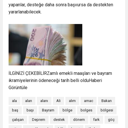
yapanlar, desteğe daha sonra başvursa da destekten
yararlanabilecek.
İLGİNİZİ ÇEKEBİLİRZamlı emekli maaşları ve bayram
ikramiyelerinin ödeneceği tarih belli olduHaberi
Görüntüle
ala
alan
alanı
Ali
alım
amac
Bakan
baş
başı
Bayram
bölge
bolges
bölgesi
çalışan
Deprem
destek
dönem
fark
göç