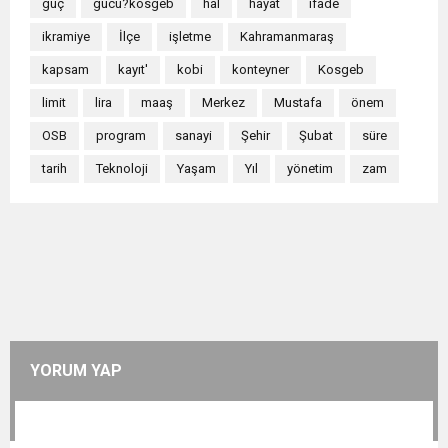
güç
gucu?kosgeb
hâl
hayat
ifade
ikramiye
İlçe
işletme
Kahramanmaraş
kapsam
kayıt'
kobi
konteyner
Kosgeb
limit
lira
maaş
Merkez
Mustafa
önem
OSB
program
sanayi
Şehir
Şubat
süre
tarih
Teknoloji
Yaşam
Yıl
yönetim
zam
YORUM YAP