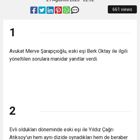
11:36
Hareketsiz yaşam diyabete neden oluyor
buluşturdu
661 views
11:32
Dr. Öcük, karın germe estetiği ile ilgili bilgi verdi
1
10:45
Terör Örgütüne MİT’ten Darbe!
Avukat Merve Şarapçıoğlu, eski eşi Berk Oktay ile ilgili
yöneltilen sorulara manidar yanıtlar verdi.
2
Evli oldukları döneminde eski eşi ile Yıldız Çağrı
Atiksoy'un hem aynı dizide oynadıkları hem de beraber