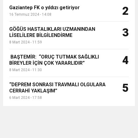
Gaziantep FK o yıldızı getiriyor
2
16 Temmuz 2024 - 14:08
GÖĞÜS HASTALIKLARI UZMANINDAN
3
LİSELİLERE BİLGİLENDİRME
8 Mart 2024 - 11:59
BAŞTEMİR: “ORUÇ TUTMAK SAĞLIKLI
4
BİREYLER İÇİN ÇOK YARARLIDIR”
8 Mart 2024 - 11:30
“DEPREM SONRASI TRAVMALI OLGULARA
5
CERRAHİ YAKLAŞIM”
6 Mart 2024 - 17:58