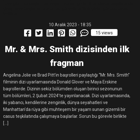
rüya gibi muhteşem bir yaşam sunan gizemli bir casus teşkilatında
11:36
Hareketsiz yaşam diyabete neden oluyor
buluşturdu
çalışmaya başlarlar. Sorun bu görevle birlikte gelen görücü usulü
evliliktir.
11:32
10 Aralık 2023 - 18:35
Dr. Öcük, karın germe estetiği ile ilgili bilgi verdi
15 views
10:45
Terör Örgütüne MİT’ten Darbe!
Mr. & Mrs. Smith dizisinden ilk
fragman
Angelina Jolie ve Brad Pitt’in başrolleri paylaştığı “Mr. Mrs. Smith”
filminin dizi uyarlamasında Donald Glover ve Maya Erskine
başrollerde. Dizinin sekiz bölümden oluşan birinci sezonunun
tüm bölümleri, 2 Şubat 2024’te yayınlanacak. Dizi uyarlamasında,
iki yabancı, kendilerine zenginlik, dünya seyahatleri ve
Manhattan’da rüya gibi muhteşem bir yaşam sunan gizemli bir
casus teşkilatında çalışmaya başlarlar. Sorun bu görevle birlikte
[…]