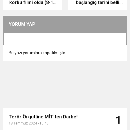
korku filmi oldu (8-10
başlangıç tarihi belli
Eylül hafta sonu gişe
oldu
rakamları)
YORUM YAP
Bu yazı yorumlara kapatılmıştır.
Terör Örgütüne MİT’ten Darbe!
1
18 Temmuz 2024 - 10:45