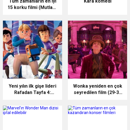
Tüm zamanların en iyi
Kara komedi
15 korku filmi (Mutlaka
izlenmesi gereken
korku filmleri)
Yeni yılın ilk gişe lideri
Wonka yeniden en çok
Rafadan Tayfa 4:
seyredilen film (29-31
Hayrimatör (29-31
Aralık ABD gişesi)
Aralık 2023 Türkiye
gişesi)