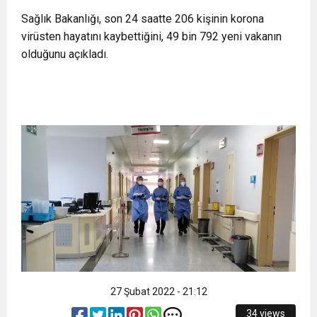
11:36
Hareketsiz yaşam diyabete neden oluyor
Sağlık Bakanlığı, son 24 saatte 206 kişinin korona
buluşturdu
virüsten hayatını kaybettiğini, 49 bin 792 yeni vakanın
olduğunu açıkladı.
11:32
Dr. Öcük, karın germe estetiği ile ilgili bilgi verdi
10:45
Terör Örgütüne MİT’ten Darbe!
27 Şubat 2022 - 21:12
34 views