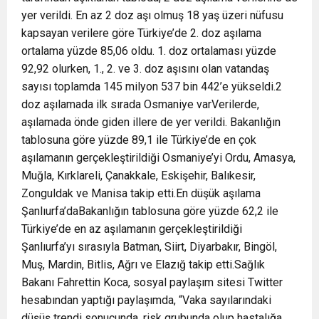
yer verildi. En az 2 doz aşı olmuş 18 yaş üzeri nüfusu
kapsayan verilere göre Türkiye’de 2. doz aşılama
ortalama yüzde 85,06 oldu. 1. doz ortalaması yüzde
92,92 olurken, 1., 2. ve 3. doz aşısını olan vatandaş
sayısı toplamda 145 milyon 537 bin 442’e yükseldi.2
doz aşılamada ilk sırada Osmaniye varVerilerde,
aşılamada önde giden illere de yer verildi. Bakanlığın
tablosuna göre yüzde 89,1 ile Türkiye’de en çok
aşılamanın gerçekleştirildiği Osmaniye’yi Ordu, Amasya,
Muğla, Kırklareli, Çanakkale, Eskişehir, Balıkesir,
Zonguldak ve Manisa takip etti.En düşük aşılama
Şanlıurfa’daBakanlığın tablosuna göre yüzde 62,2 ile
Türkiye’de en az aşılamanın gerçekleştirildiği
Şanlıurfa’yı sırasıyla Batman, Siirt, Diyarbakır, Bingöl,
Muş, Mardin, Bitlis, Ağrı ve Elazığ takip etti.Sağlık
Bakanı Fahrettin Koca, sosyal paylaşım sitesi Twitter
hesabından yaptığı paylaşımda, “Vaka sayılarındaki
düşüş trendi sonucunda, risk grubunda olup hastalığa