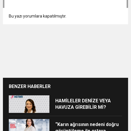
Bu yazı yorumlara kapatılmıştır.
BENZER HABERLER
HAMİLELER DENİZE VEYA
HAVUZA GİREBİLİR Mİ?
“Karın ağrısının nedeni doğru
görüntüleme ile ortaya