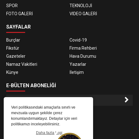
SPOR
TEKNOLOJİ
FOTO GALERİ
VIDEO GALERİ
SAYFALAR
Burçlar
Covid-19
Fikstür
Firma Rehberi
Gazeteler
Hava Durumu
Namaz Vakitleri
Yazarlar
Künye
İletişim
E-BÜLTEN ABONELİĞİ
Veri politikasındaki amaçlarla sınırlı ve
E-Bülten aboneliği ile haberlere daha hızlı erişin.
mevzuata uygun şekilde çerez
konumlandırmaktayız. Detaylar için veri
politikamızı inceleyebilirsiniz.
Daha fazla bilgi