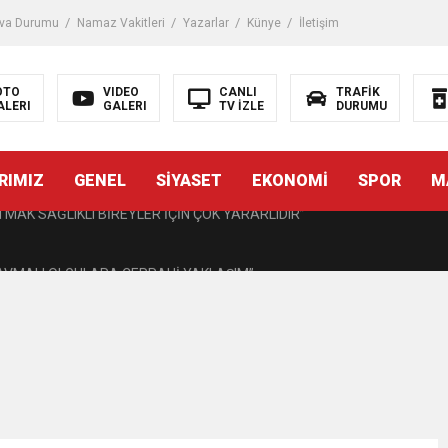
 Darbe!
va Durumu
Namaz Vakitleri
Yazarlar
Künye
İletişim
tiriyor
OTO
VIDEO
CANLI
TRAFİK
ALERI
GALERI
TV İZLE
DURUMU
UZMANINDAN LİSELİLERE BİLGİLENDİRME
RIMIZ
GENEL
SİYASET
EKONOMİ
SPOR
M
MAK SAĞLIKLI BİREYLER İÇİN ÇOK YARARLIDIR”
AVMALI OLGULARA CERRAHİ YAKLAŞIM”
açırma Tedavi Edilebilmektedir.
FTASI DOLAYISIYLA BİN 100 PERSONELE BİSİKLET DAĞITTI
eri daha okuyucuyla buluşturdu