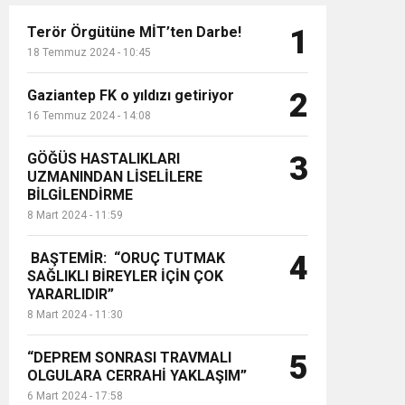
Terör Örgütüne MİT’ten Darbe!
1
18 Temmuz 2024 - 10:45
Gaziantep FK o yıldızı getiriyor
2
16 Temmuz 2024 - 14:08
GÖĞÜS HASTALIKLARI
3
UZMANINDAN LİSELİLERE
BİLGİLENDİRME
8 Mart 2024 - 11:59
BAŞTEMİR: “ORUÇ TUTMAK
4
SAĞLIKLI BİREYLER İÇİN ÇOK
YARARLIDIR”
8 Mart 2024 - 11:30
“DEPREM SONRASI TRAVMALI
5
OLGULARA CERRAHİ YAKLAŞIM”
6 Mart 2024 - 17:58