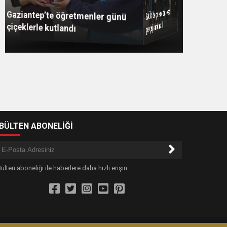
GAZİANTEP GIDA SEKTÖRÜ
Gaziantep’te öğretmenler günü
Şahin: “İstikbalimizi
GAÜN’de gri kod tatbikatı
CİDDE’DEN BÜYÜK BAŞARIYLA
çiçeklerle kutlandı
şekillendirecek olan sizlersiniz”
gerçeği aratmadı
DÖNDÜ
-BÜLTEN ABONELİĞİ
ülten aboneliği ile haberlere daha hızlı erişin.