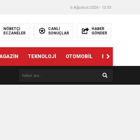
6 Ağustos 2026 - 13:33
NÖBETÇİ
CANLI
HABER
ECZANELER
SONUÇLAR
GÖNDER
AGAZİN
TEKNOLOJİ
OTOMOBİL
EĞİTİM
SAĞ