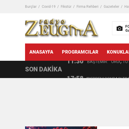
10:45
Terör Örgütüne MİT’ten
Burçlar
Covid-19
Fikstür
Firma Rehberi
Gazeteler
Ha
14:08
Gaziantep FK o yıldızı ge
F
G
11:59
GÖĞÜS HASTALIKLARI 
11:30
ANASAYFA
PROGRAMCILAR
KONUKLA
BAŞTEMİR: “ORUÇ TUT
SON DAKİKA
17:58
“DEPREM SONRASI TR
16:48
Çocuklarda Gece İdrar K
12:37
BÜYÜKŞEHİR, VERGİ HA
11:41
Gazikültür, yeni bir es