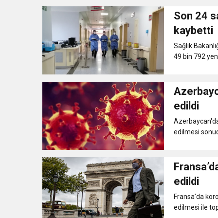
Son 24 sa
kaybetti
Sağlık Bakanlığ
49 bin 792 yeni
Azerbayc
edildi
Azerbaycan'da 
edilmesi sonuc
Fransa’da
edildi
Fransa’da koro
edilmesi ile to