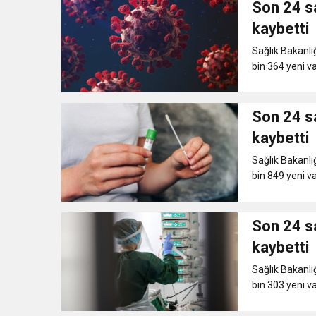
Son 24 sa
11:36
Hareketsiz yaşam diya
kaybetti
Sağlık Bakanlığ
11:32
Dr. Öcük, karın germe estet
bin 364 yeni va
10:45
Terör Örgütüne MİT’ten
Son 24 sa
kaybetti
Sağlık Bakanlığ
bin 849 yeni va
Son 24 sa
kaybetti
Sağlık Bakanlığ
bin 303 yeni va