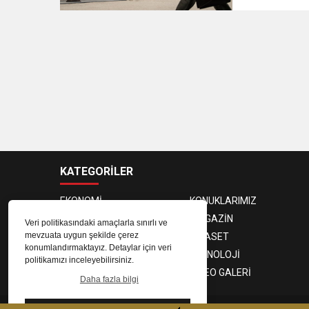
KATEGORİLER
EKONOMİ
KONUKLARIMIZ
PROGRAMCILAR
MAGAZİN
Veri politikasındaki amaçlarla sınırlı ve
mevzuata uygun şekilde çerez
SAĞLIK
SİYASET
konumlandırmaktayız. Detaylar için veri
SPOR
TEKNOLOJİ
politikamızı inceleyebilirsiniz.
FOTO GALERİ
VIDEO GALERİ
Daha fazla bilgi