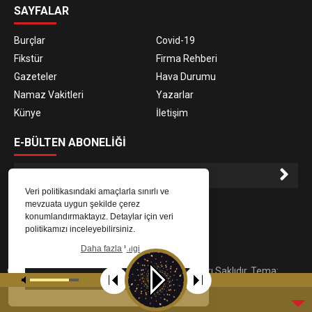
SAYFALAR
Burçlar
Covid-19
Fikstür
Firma Rehberi
Gazeteler
Hava Durumu
Namaz Vakitleri
Yazarlar
Künye
İletişim
E-BÜLTEN ABONELİĞİ
Veri politikasındaki amaçlarla sınırlı ve
E-Bülten aboneliği ile haberlere daha hızlı erişin.
mevzuata uygun şekilde çerez
konumlandırmaktayız. Detaylar için veri
politikamızı inceleyebilirsiniz.
Daha fazla bilgi
© 2023
Gaziantep Radyo Zeugma
. Tüm Hakları Saklıdır. Tema:
Tamam
tarafından uyarlanmıştır.