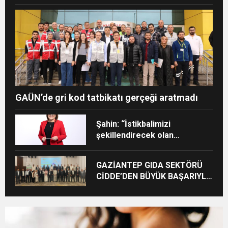
GAÜN’de gri kod tatbikatı gerçeği aratmadı
Şahin: “İstikbalimizi
şekillendirecek olan
sizlersiniz”
GAZİANTEP GIDA SEKTÖRÜ
CİDDE’DEN BÜYÜK BAŞARIYLA
DÖNDÜ