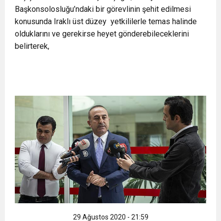
Başkonsolosluğu’ndaki bir görevlinin şehit edilmesi
11:36
Hareketsiz yaşam diyabete neden oluyor
buluşturdu
konusunda Iraklı üst düzey yetkililerle temas halinde
olduklarını ve gerekirse heyet gönderebileceklerini
11:32
Dr. Öcük, karın germe estetiği ile ilgili bilgi verdi
belirterek,
10:45
Terör Örgütüne MİT’ten Darbe!
29 Ağustos 2020 - 21:59