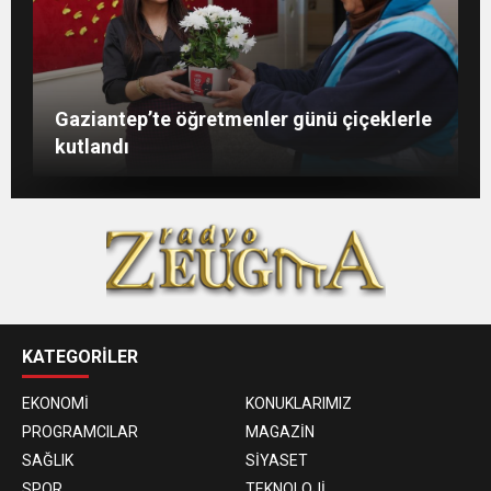
Şahin: “İstikbalimizi şekillendirecek olan
Konukoğlu: Türkiye ekonomisine 11 farklı
GAÜN’de gri kod tatbikatı gerçeği
Gaziantep’te öğretmenler günü çiçeklerle
sizlersiniz”
sektörde değer katıyoruz
aratmadı
kutlandı
KATEGORİLER
EKONOMİ
KONUKLARIMIZ
PROGRAMCILAR
MAGAZİN
SAĞLIK
SİYASET
SPOR
TEKNOLOJİ