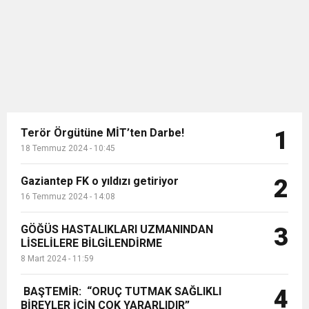
Birleşik Arap Emirlikleri (BAE)
11:36
Hareketsiz yaşam diyabete neden oluyor
buluşturdu
astronotu Sultan Neyadi, halihazırda
Uluslararası Uzay İstasyonu’nda
görev yapıyor. Neyadi, 3...
11:32
Dr. Öcük, karın germe estetiği ile ilgili bilgi verdi
10:45
Terör Örgütüne MİT’ten Darbe!
Terör Örgütüne MİT’ten Darbe!
1
18 Temmuz 2024 - 10:45
Gaziantep FK o yıldızı getiriyor
2
16 Temmuz 2024 - 14:08
GÖĞÜS HASTALIKLARI UZMANINDAN
3
LİSELİLERE BİLGİLENDİRME
8 Mart 2024 - 11:59
BAŞTEMİR: “ORUÇ TUTMAK SAĞLIKLI
4
BİREYLER İÇİN ÇOK YARARLIDIR”