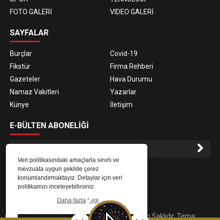
FOTO GALERİ
VIDEO GALERİ
SAYFALAR
Burçlar
Covid-19
Fikstür
Firma Rehberi
Gazeteler
Hava Durumu
Namaz Vakitleri
Yazarlar
Künye
İletişim
E-BÜLTEN ABONELİĞİ
Veri politikasındaki amaçlarla sınırlı ve
E-Bülten aboneliği ile haberlere daha hızlı erişin.
mevzuata uygun şekilde çerez
konumlandırmaktayız. Detaylar için veri
politikamızı inceleyebilirsiniz.
Daha fazla bilgi
© 2023
Gaziantep Radyo Zeugma
. Tüm Hakları Saklıdır. Tema: