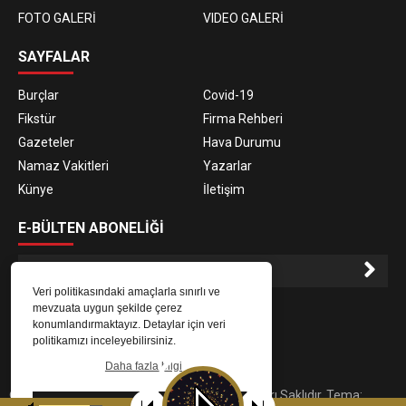
FOTO GALERİ
VIDEO GALERİ
SAYFALAR
Burçlar
Covid-19
Fikstür
Firma Rehberi
Gazeteler
Hava Durumu
Namaz Vakitleri
Yazarlar
Künye
İletişim
E-BÜLTEN ABONELİĞİ
Veri politikasındaki amaçlarla sınırlı ve
E-Bülten aboneliği ile haberlere daha hızlı erişin.
mevzuata uygun şekilde çerez
konumlandırmaktayız. Detaylar için veri
politikamızı inceleyebilirsiniz.
Daha fazla bilgi
© 2023
Gaziantep Radyo Zeugma
. Tüm Hakları Saklıdır. Tema:
Tamam