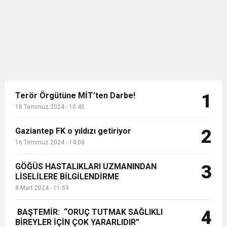
imzası bulunan belediye
başkanlarıyla al...
Terör Örgütüne MİT’ten Darbe!
1
18 Temmuz 2024 - 10:45
Gaziantep FK o yıldızı getiriyor
2
16 Temmuz 2024 - 14:08
GÖĞÜS HASTALIKLARI UZMANINDAN
3
LİSELİLERE BİLGİLENDİRME
8 Mart 2024 - 11:59
BAŞTEMİR: “ORUÇ TUTMAK SAĞLIKLI
4
BİREYLER İÇİN ÇOK YARARLIDIR”