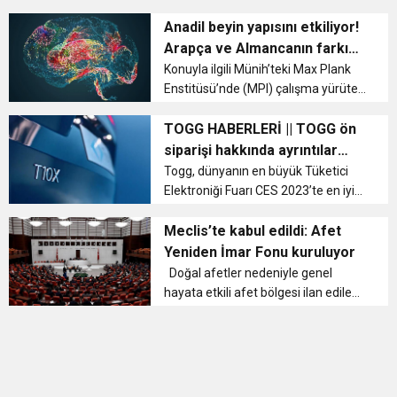
kullandı: “Salgının, savaşın, iklim,
11:36
Hareketsiz yaşam diyabete neden oluyor
buluşturdu
gıda ve enerji krizlerinin adeta kol
Anadil beyin yapısını etkiliyor!
kola girdiği; her geçen gün jeopolitik
Arapça ve Almancanın farkı
gerilimlerin k...
ortaya konuldu
11:32
Konuyla ilgili Münih’teki Max Plank
Dr. Öcük, karın germe estetiği ile ilgili bilgi verdi
Enstitüsü’nde (MPI) çalışma yürüten
bir ekip, Almanca ve Arapça
10:45
Terör Örgütüne MİT’ten Darbe!
konuşan kişilerin beyin yapılarının
TOGG HABERLERİ || TOGG ön
belirgin şekilde farklı olduğu
siparişi hakkında ayrıntılar
sonucuna vardı. SADEC...
açıklandı!
Togg, dünyanın en büyük Tüketici
Elektroniği Fuarı CES 2023’te en iyi
4’üncü marka seçildi. Türkiye’nin
mobilite alanında küresel teknoloji
Meclis’te kabul edildi: Afet
markası Togg, dünyanın en büyük
Yeniden İmar Fonu kuruluyor
Tüketici E...
Doğal afetler nedeniyle genel
hayata etkili afet bölgesi ilan edilen
alanlarda; imar, altyapı ve üstyapı
çalışmaları için gerekli kaynağın
sağlanması, yönetilmesi ve ilgili
kamu kurum ve kuruluşları...