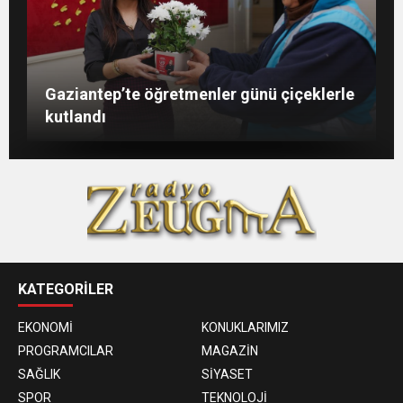
Şahin: “İstikbalimizi şekillendirecek olan
Konukoğlu: Türkiye ekonomisine 11 farklı
GAÜN’de gri kod tatbikatı gerçeği
Gaziantep’te öğretmenler günü çiçeklerle
sizlersiniz”
sektörde değer katıyoruz
aratmadı
kutlandı
KATEGORİLER
EKONOMİ
KONUKLARIMIZ
PROGRAMCILAR
MAGAZİN
SAĞLIK
SİYASET
SPOR
TEKNOLOJİ