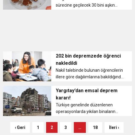
sürecine geçilecek 30 bini aşkın
‘samuray arı’, larvalarını yiyeceği
istilacı böceğin yayılımını
durduracak. Ulusal Fındık Konseyi
(UFK) Yönetim Kurulu Üyesi ...
202 bin depremzede öğrenci
nakledildi
Nakil talebinde bulunan öğrencilerin
illere göre dağılımlarına bakıldığında
deprem felaketi yaşanan iller
dışındaki 71 ilin hepsine farklı sayıda
Yargıtay’dan emsal deprem
öğrenci naklinin yapıldığına dikkat
kararı!
çeken Özer, şu bil...
Türkiye genelinde düzenlenen
operasyonlarda yıkılan binaların
inşaatında ihmali bulunan onlarca
müteahhit tutuklandı. Depremde
‹ Geri
1
2
3
…
18
İleri ›
yıkılan binalara yapı ruhsatında