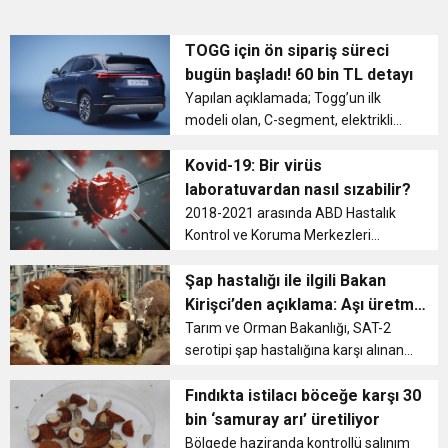
TOGG için ön sipariş süreci
bugün başladı! 60 bin TL detayı
Yapılan açıklamada; Togg’un ilk
modeli olan, C-segment, elektrikli
SUV modeli T10X’un satış fiyatı, 953
bin lira olarak duyuruldu. 3 farklı
Kovid-19: Bir virüs
versiyonu bulunacak otomobilin
laboratuvardan nasıl sızabilir?
fiyatı, donanımı ...
2018-2021 arasında ABD Hastalık
Kontrol ve Koruma Merkezleri
Direktörü olan Dr. Robert Redfield,
Çarşamba günü ABD Kongresi’nde
Şap hastalığı ile ilgili Bakan
yaptığı konuşmada, koronavirüsün
Kirişci’den açıklama: Aşı üretme
Çin’deki bir laboratuvardan...
çalışmaları tamamlandı
Tarım ve Orman Bakanlığı, SAT-2
serotipi şap hastalığına karşı alınan
önlemlere ilişkin bir açıklama yaptı.
Bakanlığın açıklamasında şu bilgiler
Fındıkta istilacı böceğe karşı 30
verildi: “Irak’ta şap hastalığıyla ilgili
bin ‘samuray arı’ üretiliyor
gelişme...
Bölgede haziranda kontrollü salınım