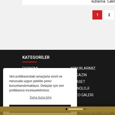
kızlarına ‘Lalin’
1
2
KATEGORİLER
EKONOMİ
KONUKLARIMIZ
PROGRAMCILAR
MAGAZİN
Veri politikasındaki amaçlarla sınırlı ve
mevzuata uygun şekilde çerez
SAĞLIK
SİYASET
konumlandırmaktayız. Detaylar için veri
SPOR
TEKNOLOJİ
politikamızı inceleyebilirsiniz.
FOTO GALERİ
VIDEO GALERİ
Daha fazla bilgi
Tamam
© 2023
Gaziantep Radyo Zeugma
. Tüm Hakları Saklıdır.