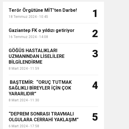
Terör Örgütüne MİT’ten Darbe!
1
18 Temmuz 2024 - 10:45
Gaziantep FK o yıldızı getiriyor
2
16 Temmuz 2024 - 14:08
GÖĞÜS HASTALIKLARI
3
UZMANINDAN LİSELİLERE
BİLGİLENDİRME
8 Mart 2024 - 11:59
BAŞTEMİR: “ORUÇ TUTMAK
4
SAĞLIKLI BİREYLER İÇİN ÇOK
YARARLIDIR”
8 Mart 2024 - 11:30
“DEPREM SONRASI TRAVMALI
5
OLGULARA CERRAHİ YAKLAŞIM”
6 Mart 2024 - 17:58