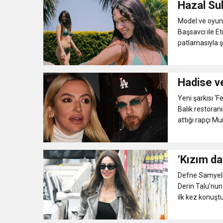
Hazal Sub
11:41
Gazikültür, yeni bir es
Model ve oyunc
Başsavcı ile E
patlamasıyla şo
11:36
Hareketsiz yaşam diya
11:32
Dr. Öcük, karın germe estet
Hadise v
Yeni şarkısı ‘
10:45
Terör Örgütüne MİT’ten
Balık restoran
attığı rapçi Mur
‘Kızım dar
Defne Samyeli, 
Derin Talu’nun
ilk kez konuştu