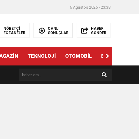
6 Ağustos 2026 - 23:38
NÖBETÇİ
CANLI
HABER
ECZANELER
SONUÇLAR
GÖNDER
AGAZİN
TEKNOLOJİ
OTOMOBİL
EĞİTİM
SAĞ