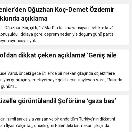
enler’den Oğuzhan Koç-Demet Özdemir
hakkında açıklama
Oğuzhan Koç çifti, 17 Mart’ta basına yansıyan ‘evlilikte kriz’
konuşuldu. İddiaya göre; deprem nedeniyle doğum günü partisi
yen oyuncuya, yak...
l’dan dikkat çeken açıklama! ‘Geniş aile
use Varol, önceki gece Etiler’de bir mekan çıkışında objektiflere
cü yaş günü için yemek yemeye geldiklerini söyleyen Varol, “Aslında
günüm ...
üzelle görüntülendi! Şoförüne ‘gaza bas’
ncir’ isimli şarkısıyla yarışan ve bir anda tüm Türkiye’nin dikkatini
n İlyas Yalçıntaş, önceki gün Etiler’deki bir mekan çıkışında