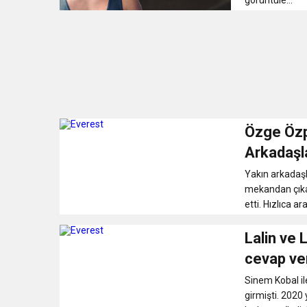
görüntüle...
Özge Özp
Arkadaşl
Yakın arkadaşl
mekandan çıka
etti. Hızlıca a
Lalin ve 
cevap ve
Sinem Kobal il
girmişti. 2020