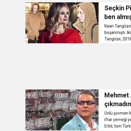
Seçkin Pi
ben almı
Kaan Tangöze,
boşanmıştı. İki
Tangöze, 2018’
Mehmet A
çıkmadım
Ünlü şovmen Me
iftar yemeği y
Erbil, tüm Türk