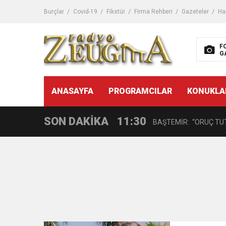
11:32
Dr. Öcük, karın germe estet
Burçlar
Covid-19
Fikstür
Firma Rehberi
Gazeteler
Ha
10:45
Terör Örgütüne MİT’ten
F
G
14:08
Gaziantep FK o yıldızı ge
11:59
ANASAYFA
PROGRAMCILAR
KONUKLA
GÖĞÜS HASTALIKLARI 
SON DAKİKA
11:30
BAŞTEMİR: “ORUÇ TUT
17:58
“DEPREM SONRASI TR
16:48
Çocuklarda Gece İdrar K
12:37
BÜYÜKŞEHİR, VERGİ HA