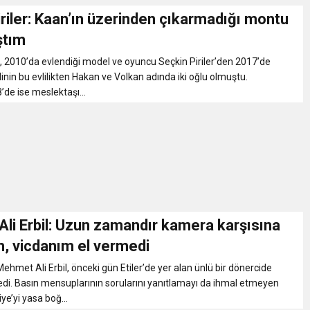
riler: Kaan’ın üzerinden çıkarmadığı montu
ştım
 2010’da evlendiği model ve oyuncu Seçkin Piriler’den 2017’de
linin bu evlilikten Hakan ve Volkan adında iki oğlu olmuştu.
de ise meslektaşı...
li Erbil: Uzun zamandır kamera karşısına
, vicdanım el vermedi
hmet Ali Erbil, önceki gün Etiler’de yer alan ünlü bir dönercide
edi. Basın mensuplarının sorularını yanıtlamayı da ihmal etmeyen
iye’yi yasa boğ...