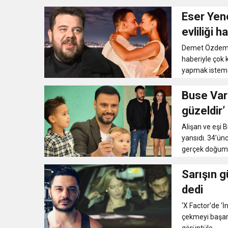
Eser Yen
evliliği 
Demet Özdemir-
haberiyle çok 
yapmak isteme
Buse Varo
güzeldir’
Alişan ve eşi B
yansıdı. 34’ün
gerçek doğum 
Sarışın g
dedi
‘X Factor’de ‘İ
çekmeyi başara