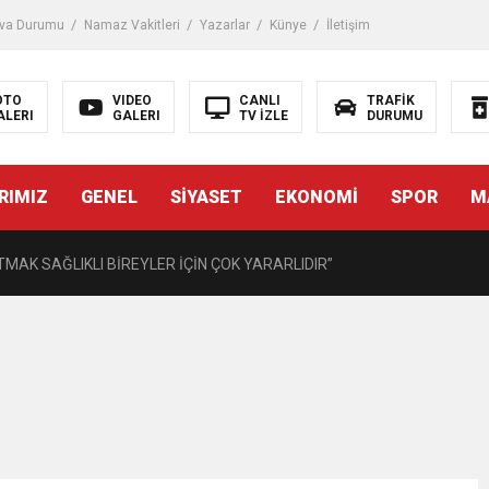
iği ile ilgili bilgi verdi
va Durumu
Namaz Vakitleri
Yazarlar
Künye
İletişim
 Darbe!
OTO
VIDEO
CANLI
TRAFİK
ALERI
GALERI
TV İZLE
DURUMU
tiriyor
RIMIZ
GENEL
SİYASET
EKONOMİ
SPOR
M
UZMANINDAN LİSELİLERE BİLGİLENDİRME
MAK SAĞLIKLI BİREYLER İÇİN ÇOK YARARLIDIR”
AVMALI OLGULARA CERRAHİ YAKLAŞIM”
açırma Tedavi Edilebilmektedir.
FTASI DOLAYISIYLA BİN 100 PERSONELE BİSİKLET DAĞITTI