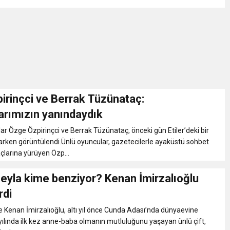
irinçci ve Berrak Tüzünataç:
arımızın yanındaydık
ar Özge Özpirinçci ve Berrak Tüzünataç, önceki gün Etiler’deki bir
rken görüntülendi.Ünlü oyuncular, gazetecilerle ayaküstü sohbet
raçlarına yürüyen Özp...
Leyla kime benziyor? Kenan İmirzalıoğlu
rdi
e Kenan İmirzalıoğlu, altı yıl önce Cunda Adası’nda dünyaevine
 yılında ilk kez anne-baba olmanın mutluluğunu yaşayan ünlü çift,