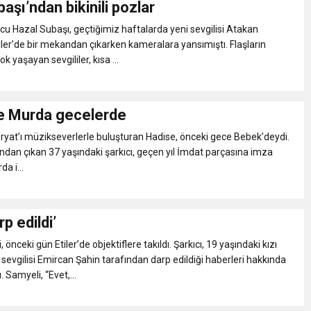
aşı’ndan bikinili pozlar
eri daha okuyucuyla buluşturdu
u Hazal Subaşı, geçtiğimiz haftalarda yeni sevgilisi Atakan
tiler’de bir mekandan çıkarken kameralara yansımıştı. Flaşların
k yaşayan sevgililer, kısa ...
bete neden oluyor
iği ile ilgili bilgi verdi
e Murda gecelerde
Feryat’ı müzikseverlerle buluşturan Hadise, önceki gece Bebek’deydi.
 Darbe!
ından çıkan 37 yaşındaki şarkıcı, geçen yıl İmdat parçasına imza
da i...
p edildi’
önceki gün Etiler’de objektiflere takıldı. Şarkıcı, 19 yaşındaki kızı
 sevgilisi Emircan Şahin tarafından darp edildiği haberleri hakkında
. Samyeli, “Evet,...