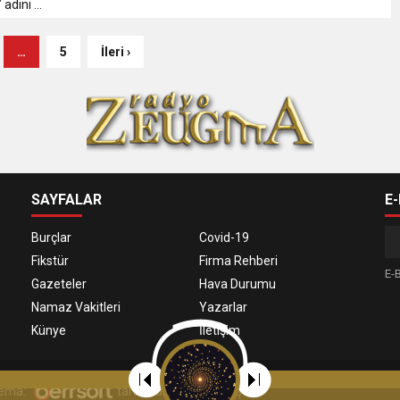
 adını ...
…
5
İleri ›
SAYFALAR
E
Burçlar
Covid-19
Fikstür
Firma Rehberi
E-B
Gazeteler
Hava Durumu
Namaz Vakitleri
Yazarlar
Künye
İletişim
 Tema:
tarafından uyarlanmıştır.