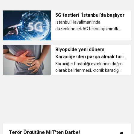
5G testleri ‘İstanbul’da başlıyor
İstanbul Havalimanı’nda
düzenlenecek 5G teknolojisinin ilk
kez uygulanacağı lansmana
Ulaştırma ve Alt Yapı Bakanı Adil
Karaismailoğlu da katılacak. 5G
Biyopside yeni dönem:
teknolojisi, ilk aşamada test amaçlı
Karaciğerden parça almak tarih
faaliyete ge...
mi oluyor?
Karaciğer hastalığı evrelerinin doğru
olarak belirlenmesi, kronik karaciğer
hastalıklarında tedavi kararının
verilmesi ve sonrasında da tedavinin
takibi açısından karaciğer
biyopsisinin çok önemli old...
Terör Örgütüne MİT’ten Darbe!