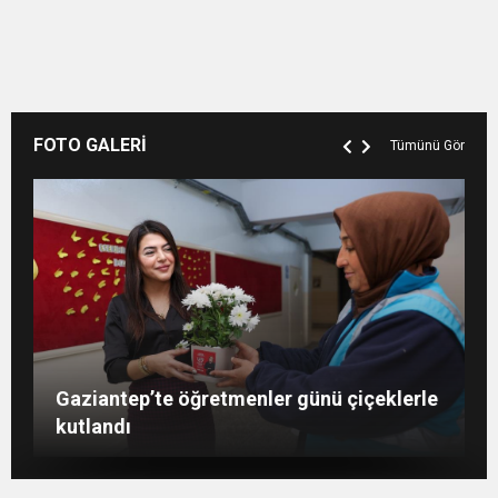
FOTO GALERİ
Tümünü Gör
Şahin: “İstikbalimizi şekillendirecek olan
Konukoğlu: Türkiye ekonomisine 11 farklı
GAÜN’de gri kod tatbikatı gerçeği
Gaziantep’te öğretmenler günü çiçeklerle
sizlersiniz”
sektörde değer katıyoruz
aratmadı
kutlandı