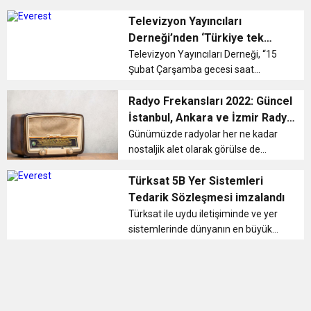
Togg, doğuştan elektrikli ilk akıllı
11:36
Hareketsiz yaşam diyabete neden oluyor
buluşturdu
cihazının satış fiyatını, model ismini
Televizyon Yayıncıları
ve teknik özelliklerini açıkladı. İşte
Derneği’nden ‘Türkiye tek
Togg’un öz...
yürek’ yardım gecesi
11:32
Televizyon Yayıncıları Derneği, “15
Dr. Öcük, karın germe estetiği ile ilgili bilgi verdi
Şubat Çarşamba gecesi saat
20.00’de Televizyon Yayıncıları
10:45
Terör Örgütüne MİT’ten Darbe!
Derneği olarak yaraları sarmaya
Radyo Frekansları 2022: Güncel
katkıda bulunmak için bir yardım
İstanbul, Ankara ve İzmir Radyo
gecesi düzenleme kararı aldık”
Kanalları Listesi
Günümüzde radyolar her ne kadar
açıklamas...
nostaljik alet olarak görülse de
radyo kanallarının sayısı oldukça
fazladır. Hayatımıza giren ilk sesli
Türksat 5B Yer Sistemleri
cihaz olmuştur. Müzik ve haber
Tedarik Sözleşmesi imzalandı
dinleme imkanı veren radyolar tek...
Türksat ile uydu iletişiminde ve yer
sistemlerinde dünyanın en büyük
firmalarından ST Engineering
iDirect, Türksat 5B uydusu
üzerinden çeşitli servislerin
yürütülmesi için gerekli yer
sistemlerine yön...