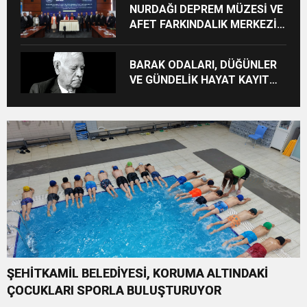
NURDAĞI DEPREM MÜZESİ VE
AFET FARKINDALIK MERKEZİ
İÇİN İŞ BİRLİĞİ PROTOKOLÜ
İMZALANDI
BARAK ODALARI, DÜĞÜNLER
VE GÜNDELİK HAYAT KAYIT
ALTINA ALINIYOR
ŞEHİTKAMİL BELEDİYESİ, KORUMA ALTINDAKİ
ÇOCUKLARI SPORLA BULUŞTURUYOR