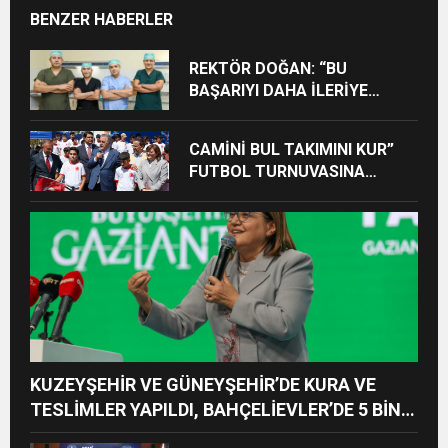
BENZER HABERLER
REKTÖR DOĞAN: “BU
BAŞARIYI DAHA İLERİYE
TAŞIYACAĞIZ”
CAMİNİ BUL TAKIMINI KUR”
FUTBOL TURNUVASINA
KATILAN TÜM ÖĞRENCİLERE
BİSİKLET HEDİYE EDİLDİ
KUZEYŞEHİR VE GÜNEYŞEHİR’DE KURA VE
TESLİMLER YAPILDI, BAHÇELİEVLER’DE 5 BİN
KONUTUN TEMELİ ATILDI