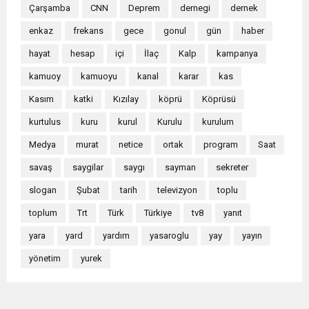
Çarşamba
CNN
Deprem
dernegi
dernek
enkaz
frekans
gece
gonul
gün
haber
hayat
hesap
içi
İlaç
Kalp
kampanya
kamuoy
kamuoyu
kanal
karar
kas
Kasım
katki
Kızılay
köprü
Köprüsü
kurtulus
kuru
kurul
Kurulu
kurulum
Medya
murat
netice
ortak
program
Saat
savaş
saygilar
saygı
sayman
sekreter
slogan
Şubat
tarih
televizyon
toplu
toplum
Trt
Türk
Türkiye
tv8
yanıt
yara
yard
yardım
yasaroglu
yay
yayın
yönetim
yurek