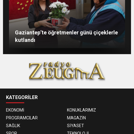
Şahin: “İstikbalimizi şekillendirecek olan
Konukoğlu: Türkiye ekonomisine 11 farklı
GAÜN’de gri kod tatbikatı gerçeği
Gaziantep’te öğretmenler günü çiçeklerle
sizlersiniz”
sektörde değer katıyoruz
aratmadı
kutlandı
KATEGORİLER
EKONOMİ
KONUKLARIMIZ
PROGRAMCILAR
MAGAZİN
SAĞLIK
SİYASET
SPOR
TEKNOLOJİ