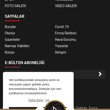
FOTO GALERİ
VIDEO GALERİ
SAYFALAR
Burçlar
Covid-19
Fikstür
Firma Rehberi
Gazeteler
Hava Durumu
Namaz Vakitleri
Yazarlar
Künye
İletişim
E-BÜLTEN ABONELİĞİ
Veri politikasındaki amaçlarla sınırlı ve
E-Bülten aboneliği ile haberlere daha hızlı erişin.
mevzuata uygun şekilde çerez
konumlandırmaktayız. Detaylar için veri
politikamızı inceleyebilirsiniz.
Daha fazla bilgi
© 2023
Gaziantep Radyo Zeugma
. Tüm Hakları Saklıdır. Tema: