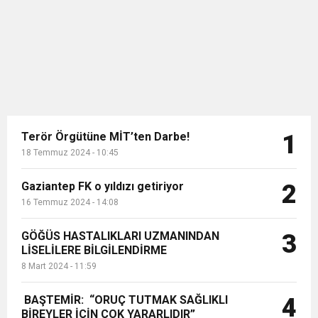
Birleşik Arap Emirlikleri (BAE)
11:36
Hareketsiz yaşam diyabete neden oluyor
buluşturdu
astronotu Sultan Neyadi, halihazırda
Uluslararası Uzay İstasyonu’nda
görev yapıyor. Neyadi, 3...
11:32
Dr. Öcük, karın germe estetiği ile ilgili bilgi verdi
10:45
Terör Örgütüne MİT’ten Darbe!
Terör Örgütüne MİT’ten Darbe!
1
18 Temmuz 2024 - 10:45
Gaziantep FK o yıldızı getiriyor
2
16 Temmuz 2024 - 14:08
GÖĞÜS HASTALIKLARI UZMANINDAN
3
LİSELİLERE BİLGİLENDİRME
8 Mart 2024 - 11:59
BAŞTEMİR: “ORUÇ TUTMAK SAĞLIKLI
4
BİREYLER İÇİN ÇOK YARARLIDIR”