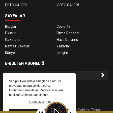
FOTO GALERİ
VIDEO GALERİ
SAYFALAR
Burçlar
Covid-19
Fikstür
Firma Rehberi
Gazeteler
Hava Durumu
Namaz Vakitleri
Yazarlar
Künye
İletişim
E-BÜLTEN ABONELİĞİ
Veri politikasındaki amaçlarla sınırlı ve
E-Bülten aboneliği ile haberlere daha hızlı erişin.
mevzuata uygun şekilde çerez
konumlandırmaktayız. Detaylar için veri
politikamızı inceleyebilirsiniz.
Daha fazla bilgi
© 2023
Gaziantep Radyo Zeugma
. Tüm Hakları Saklıdır. Tema:
Tamam