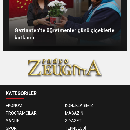
Şahin: “İstikbalimizi şekillendirecek olan
Konukoğlu: Türkiye ekonomisine 11 farklı
GAÜN’de gri kod tatbikatı gerçeği
Gaziantep’te öğretmenler günü çiçeklerle
sizlersiniz”
sektörde değer katıyoruz
aratmadı
kutlandı
KATEGORİLER
EKONOMİ
KONUKLARIMIZ
PROGRAMCILAR
MAGAZİN
SAĞLIK
SİYASET
SPOR
TEKNOLOJİ