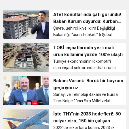
Afet konutlarında çatı göründü!
Bakan Kurum duyurdu: Kurban
Bayramı’nda tamamlayacağız
Çevre, Şehircilik ve İklim Değişikliği
Bakanlığı, “asrın felaketi” 6 Şubat
depremlerinin en çok hissedildiği
merkezlerden olan Gaziantep’in
TOKİ inşaatlarında yerli malı
İslahiye ilçesinde yapımına başlanan
ürün kullanımı yüzde 100’e ulaştı
deprem konutlarının tam...
Türkiye ekonomisinin lokomotifi
olan inşaat sektöründe ithal ürünler
inşaat maliyetini ve konut fiyatlarını
doğrudan etkiliyor. Dünyada inşaat
Bakanı Varank: Buruk bir bayram
malzemesi ihracı konusunda çok
geçiriyoruz
önemli bir yerde olan Türk...
Sanayi ve Teknoloji Bakanı ve Bursa
2’nci Bölge 1’inci Sıra Milletvekili
Adayı Mustafa Varank, Bursa Ulu
Cami’de kıldığı bayram namazının
İşte THY’nin 2033 hedefleri!: 50
ardından halkla bayramlaştı. Basın
milyar ciro, 150 bin çalışan
mensuplar...
2022’de rekor kâra koşan, 2023 ilk