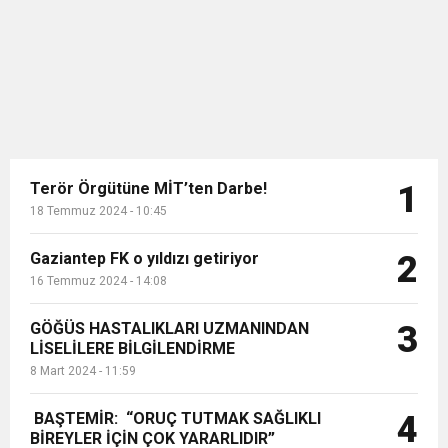
asrın felaketinin ardından afet
konut...
Terör Örgütüne MİT’ten Darbe!
1
18 Temmuz 2024 - 10:45
Gaziantep FK o yıldızı getiriyor
2
16 Temmuz 2024 - 14:08
GÖĞÜS HASTALIKLARI UZMANINDAN
3
LİSELİLERE BİLGİLENDİRME
8 Mart 2024 - 11:59
BAŞTEMİR: “ORUÇ TUTMAK SAĞLIKLI
4
BİREYLER İÇİN ÇOK YARARLIDIR”