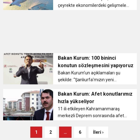
çeyrekte ekonomilerdeki gelişmeler
ve ülkemizde yaşanan deprem
felekatine karşın kârlılığı
sürdürmeye devam eden Türk Hava
Yolları (THY), gelecek 10 yıldaki
hedefler...
Bakan Kurum: 100 bininci
konutun sözleşmesini yapıyoruz
Bakan Kurum’un açıklamaları şu
şekilde: “Şanlıurfa’mızın yeni
yuvalarının temellerini hep birlikte
atıyoruz. Yeni konutlarımızın
Bakan Kurum: Afet konutlarımız
anahtarlarını burada büyük bir
hızla yükseliyor
coşkuyla teslim ediyor...
11 ili etkileyen Kahramanmaraş
merkezli Deprem sonrasında afet
konutlarının yapımına hızla
başlanmıştı. Çevre, Şehircilik ve İklim
1
2
…
6
İleri ›
Değişikliği Bakanı Murat Kurum,