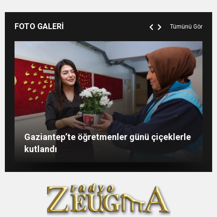
FOTO GALERİ
Tümünü Gör
Şahin: “İstikbalimizi şekillendirecek olan
Konukoğlu: Türkiye ekonomisine 11 farklı
GAÜN’de gri kod tatbikatı gerçeği
Gaziantep’te öğretmenler günü çiçeklerle
sizlersiniz”
sektörde değer katıyoruz
aratmadı
kutlandı