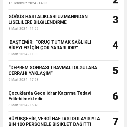
2
16 Temmuz 2024 - 14:08
GÖĞÜS HASTALIKLARI UZMANINDAN
3
LİSELİLERE BİLGİLENDİRME
8 Mart 2024 - 11:59
BAŞTEMİR: “ORUÇ TUTMAK SAĞLIKLI
4
BİREYLER İÇİN ÇOK YARARLIDIR”
8 Mart 2024 - 11:30
“DEPREM SONRASI TRAVMALI OLGULARA
5
CERRAHİ YAKLAŞIM”
6 Mart 2024 - 17:58
Çocuklarda Gece İdrar Kaçırma Tedavi
6
Edilebilmektedir.
5 Mart 2024 - 16:48
BÜYÜKŞEHİR, VERGİ HAFTASI DOLAYISIYLA
7
BİN 100 PERSONELE BİSİKLET DAĞITTI