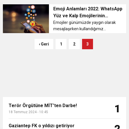
zorlamaya, kısıtlamaya bağlı
11:36
Hareketsiz yaşam diyabete neden oluyor
buluşturdu
olmaksızın düşünme ve davranma
Emoji Anlamları 2022: WhatsApp
durumudur. Her insanın ve canlının
Yüz ve Kalp Emojilerinin
doğal yaşam hakkıdır. Başkası
Anlamları Nedir?
11:32
Emojiler günümüzde yaygın olarak
Dr. Öcük, karın germe estetiği ile ilgili bilgi verdi
tarafından...
mesajlaşırken kullandığımız
ifadelerden birisidir. Özellikle anlık
10:45
Terör Örgütüne MİT’ten Darbe!
mesajlaşma uygulamaları
‹ Geri
1
2
3
WhatsApp, Telegram ve İnstagram,
Facebook, Twitter gibi pek çok
sosyal medya...
Terör Örgütüne MİT’ten Darbe!
1
18 Temmuz 2024 - 10:45
Gaziantep FK o yıldızı getiriyor