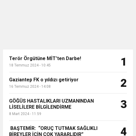
yılında da vefat etmiştir. Selçuk Bey,
11:36
Hareketsiz yaşam diyabete neden oluyor
buluşturdu
Hazar denizi ile Aral gölü arasındaki
topraklarda hakimliğini
sürdürmüştür. Oğuz Türklerinin kı...
11:32
Dr. Öcük, karın germe estetiği ile ilgili bilgi verdi
10:45
Terör Örgütüne MİT’ten Darbe!
Terör Örgütüne MİT’ten Darbe!
1
18 Temmuz 2024 - 10:45
Gaziantep FK o yıldızı getiriyor
2
16 Temmuz 2024 - 14:08
GÖĞÜS HASTALIKLARI UZMANINDAN
3
LİSELİLERE BİLGİLENDİRME
8 Mart 2024 - 11:59
BAŞTEMİR: “ORUÇ TUTMAK SAĞLIKLI
4
BİREYLER İÇİN ÇOK YARARLIDIR”