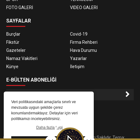
FOTO GALERİ
VIDEO GALERİ
SAYFALAR
Burçlar
Covid-19
Fikstür
Firma Rehberi
Gazeteler
Hava Durumu
Namaz Vakitleri
Yazarlar
Künye
İletişim
E-BÜLTEN ABONELİĞİ
Veri politikasındaki amaçlarla sınırlı ve
E-Bülten aboneliği ile haberlere daha hızlı erişin.
mevzuata uygun şekilde çerez
konumlandırmaktayız. Detaylar için veri
politikamızı inceleyebilirsiniz.
Daha fazla bilgi
© 2023
Gaziantep Radyo Zeugma
. Tüm Hakları Saklıdır. Tema: