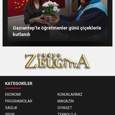
Şahin: “İstikbalimizi şekillendirecek olan
Konukoğlu: Türkiye ekonomisine 11 farklı
GAÜN’de gri kod tatbikatı gerçeği
Gaziantep’te öğretmenler günü çiçeklerle
sizlersiniz”
sektörde değer katıyoruz
aratmadı
kutlandı
KATEGORİLER
EKONOMİ
KONUKLARIMIZ
PROGRAMCILAR
MAGAZİN
SAĞLIK
SİYASET
SPOR
TEKNOLOJİ