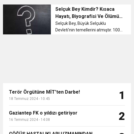
sözlü edebiyat ürünüdür. Ancak 14.
11:36
Hareketsiz yaşam diyabete neden oluyor
buluşturdu
yüzyılda anonim bir yazar
Selçuk Bey Kimdir? Kısaca
tarafından kaleme alınmıştır. Dede
Hayatı, Biyografisi Ve Ölümü
Korkut Hikayeleri – Konusu D...
Hakkında Bilgiler
11:32
Selçuk Bey, Büyük Selçuklu
Dr. Öcük, karın germe estetiği ile ilgili bilgi verdi
Devleti’nin temellerini atmıştır. 1009
yılında da vefat etmiştir. Selçuk Bey,
10:45
Terör Örgütüne MİT’ten Darbe!
Hazar denizi ile Aral gölü arasındaki
topraklarda hakimliğini
sürdürmüştür. Oğuz Türklerinin kı...
Terör Örgütüne MİT’ten Darbe!
1
18 Temmuz 2024 - 10:45
Gaziantep FK o yıldızı getiriyor
2
16 Temmuz 2024 - 14:08
GÖĞÜS HASTALIKLARI UZMANINDAN