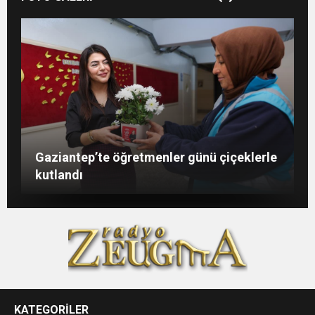
Şahin: “İstikbalimizi şekillendirecek olan
Konukoğlu: Türkiye ekonomisine 11 farklı
GAÜN’de gri kod tatbikatı gerçeği
Gaziantep’te öğretmenler günü çiçeklerle
sizlersiniz”
sektörde değer katıyoruz
aratmadı
kutlandı
KATEGORİLER