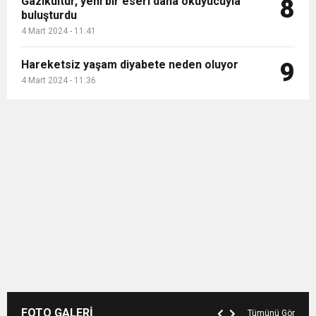
Gazikültür, yeni bir eseri daha okuyucuyla
8
buluşturdu
4 Mart 2024 - 11:41
Hareketsiz yaşam diyabete neden oluyor
9
4 Mart 2024 - 11:36
FOTO GALERİ
Tümünü Gör