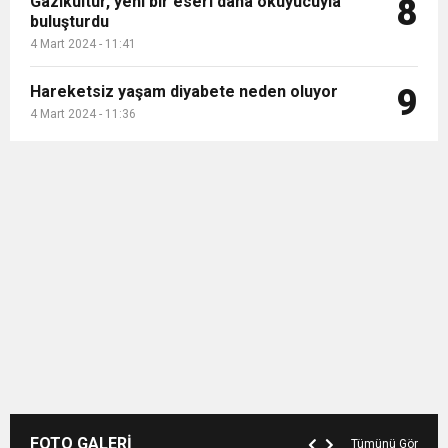
Gazikültür, yeni bir eseri daha okuyucuyla
8
buluşturdu
4 Mart 2024 - 11:41
Hareketsiz yaşam diyabete neden oluyor
9
4 Mart 2024 - 11:36
FOTO GALERİ
Tümünü Gör