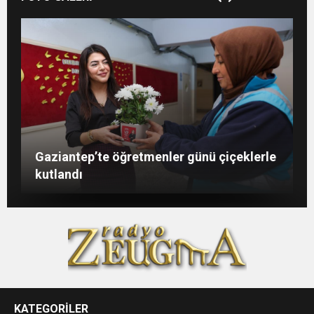
Şahin: “İstikbalimizi şekillendirecek olan
Konukoğlu: Türkiye ekonomisine 11 farklı
GAÜN’de gri kod tatbikatı gerçeği
Gaziantep’te öğretmenler günü çiçeklerle
sizlersiniz”
sektörde değer katıyoruz
aratmadı
kutlandı
KATEGORİLER