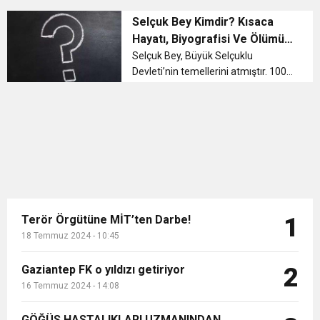
sözlü edebiyat ürünüdür. Ancak 14.
11:36
Hareketsiz yaşam diyabete neden oluyor
buluşturdu
yüzyılda anonim bir yazar
Selçuk Bey Kimdir? Kısaca
tarafından kaleme alınmıştır. Dede
Hayatı, Biyografisi Ve Ölümü
Korkut Hikayeleri – Konusu D...
Hakkında Bilgiler
11:32
Selçuk Bey, Büyük Selçuklu
Dr. Öcük, karın germe estetiği ile ilgili bilgi verdi
Devleti’nin temellerini atmıştır. 1009
yılında da vefat etmiştir. Selçuk Bey,
10:45
Terör Örgütüne MİT’ten Darbe!
Hazar denizi ile Aral gölü arasındaki
topraklarda hakimliğini
sürdürmüştür. Oğuz Türklerinin kı...
Terör Örgütüne MİT’ten Darbe!
1
18 Temmuz 2024 - 10:45
Gaziantep FK o yıldızı getiriyor
2
16 Temmuz 2024 - 14:08
GÖĞÜS HASTALIKLARI UZMANINDAN