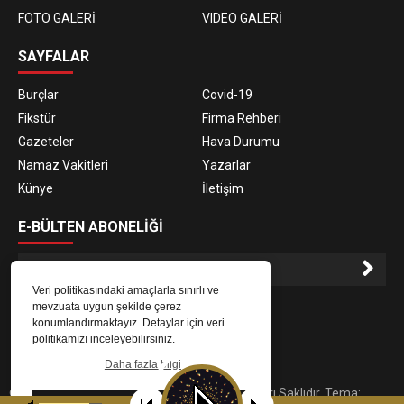
FOTO GALERİ
VIDEO GALERİ
SAYFALAR
Burçlar
Covid-19
Fikstür
Firma Rehberi
Gazeteler
Hava Durumu
Namaz Vakitleri
Yazarlar
Künye
İletişim
E-BÜLTEN ABONELİĞİ
Veri politikasındaki amaçlarla sınırlı ve
E-Bülten aboneliği ile haberlere daha hızlı erişin.
mevzuata uygun şekilde çerez
konumlandırmaktayız. Detaylar için veri
politikamızı inceleyebilirsiniz.
Daha fazla bilgi
© 2023
Gaziantep Radyo Zeugma
. Tüm Hakları Saklıdır. Tema:
Tamam