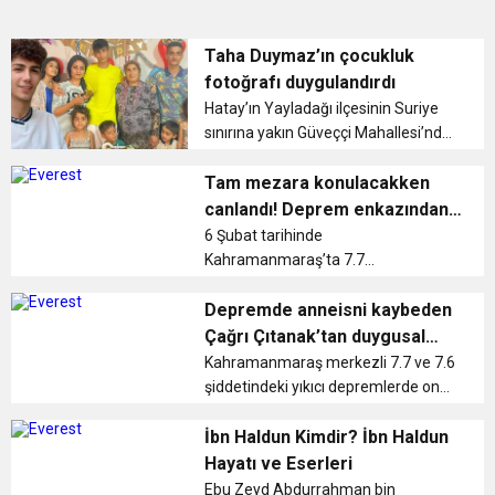
Taha Duymaz’ın çocukluk
fotoğrafı duygulandırdı
Hatay’ın Yayladağı ilçesinin Suriye
sınırına yakın Güveççi Mahallesi’nde
ailesiyle yaşayan, beş metrekarelik
mutfaklarında yaptığı yöresel
Tam mezara konulacakken
lezzetleri ve farklı tarifleri, sosyal
canlandı! Deprem enkazından
medyada ta...
çıkartıldı, dünya bunu konuşuyor
6 Şubat tarihinde
Kahramanmaraş’ta 7.7
büyüklüğünde deprem meydana
geldi. Deprem saati 04.17 olarak
Depremde anneisni kaybeden
kaydedildi. Bölgede 13.24’te 7.6
Çağrı Çıtanak’tan duygusal
büyüklüğünde ikinci bir büyük
mesaj
Kahramanmaraş merkezli 7.7 ve 7.6
deprem daha oldu. Depremi...
şiddetindeki yıkıcı depremlerde on
binlerce insan yaşamını yitirdi.
Kendisi gibi oyuncu olan Başak
İbn Haldun Kimdir? İbn Haldun
Gümülcinelioğlu ile evli olan Hataylı
Hayatı ve Eserleri
oyuncu Çağrı Çıtanak’ın...
Ebu Zeyd Abdurrahman bin