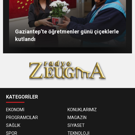
Şahin: “İstikbalimizi şekillendirecek olan
Konukoğlu: Türkiye ekonomisine 11 farklı
GAÜN’de gri kod tatbikatı gerçeği
Gaziantep’te öğretmenler günü çiçeklerle
sizlersiniz”
sektörde değer katıyoruz
aratmadı
kutlandı
KATEGORİLER
EKONOMİ
KONUKLARIMIZ
PROGRAMCILAR
MAGAZİN
SAĞLIK
SİYASET
SPOR
TEKNOLOJİ