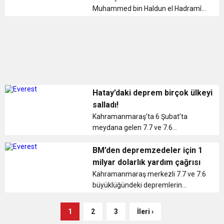
Muhammed bin Haldun el Hadramî
veya tanınan kısa adıyla İbn Haldun
tarihin önemli isimlerindendir. Küçük
yaşta ilim ve fikir hayatına ilgi
duyması onu başarılı bir tarihçi hal...
Hatay’daki deprem birçok ülkeyi
salladı!
Kahramanmaraş’ta 6 Şubat’ta
meydana gelen 7.7 ve 7.6
büyüklüğündeki depremler 10 ilde
yıkıma yol açarken, bölge 15 gündür
BM’den depremzedeler için 1
artçı ve bağımsız depremlerle beşik
milyar dolarlık yardım çağrısı
gibi sallanıyor. Afet ve Acil ...
Kahramanmaraş merkezli 7.7 ve 7.6
büyüklüğündeki depremlerin
ardından Türkiye’ye yardım yağıyor.
Birleşmiş Milletler (BM), son
1
2
3
İleri ›
yüzyılda Türkiye’yi vuran ve yaklaşık