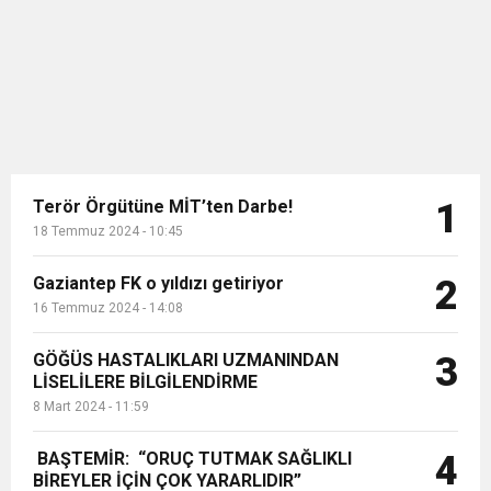
5.2 milyon kişinin etki...
Terör Örgütüne MİT’ten Darbe!
1
18 Temmuz 2024 - 10:45
Gaziantep FK o yıldızı getiriyor
2
16 Temmuz 2024 - 14:08
GÖĞÜS HASTALIKLARI UZMANINDAN
3
LİSELİLERE BİLGİLENDİRME
8 Mart 2024 - 11:59
BAŞTEMİR: “ORUÇ TUTMAK SAĞLIKLI
4
BİREYLER İÇİN ÇOK YARARLIDIR”