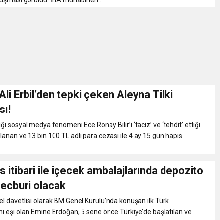
ruşması görüldü. İHA muhabirleri...
i Erbil’den tepki çeken Aleyna Tilki
sı!
dığı sosyal medya fenomeni Ece Ronay Bilir’i ‘taciz’ ve ‘tehdit’ ettiği
ılanan ve 13 bin 100 TL adli para cezası ile 4 ay 15 gün hapis
 itibari ile içecek ambalajlarında depozito
ecburi olacak
l davetlisi olarak BM Genel Kurulu’nda konuşan ilk Türk
eşi olan Emine Erdoğan, 5 sene önce Türkiye’de başlatılan ve