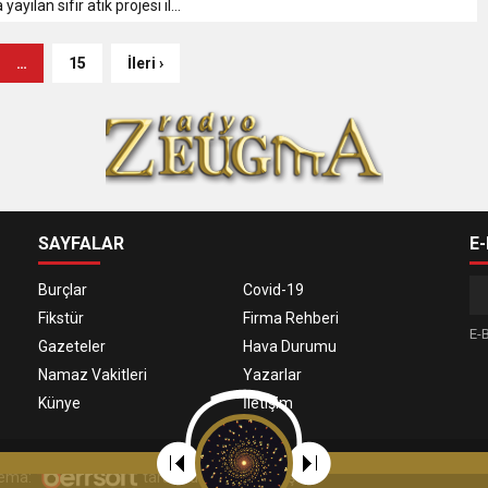
yılan sıfır atık projesi il...
…
15
İleri ›
SAYFALAR
E
Burçlar
Covid-19
Fikstür
Firma Rehberi
E-B
Gazeteler
Hava Durumu
Namaz Vakitleri
Yazarlar
Künye
İletişim
 Tema:
tarafından uyarlanmıştır.