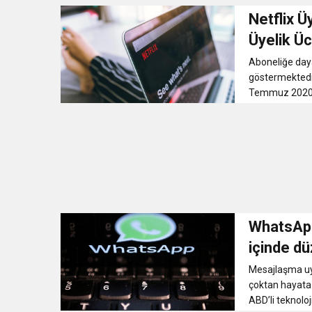
Netflix Ü
Üyelik Ü
Aboneliğe dayal
göstermektedir.
Temmuz 2020’d
WhatsApp’
içinde d
Mesajlaşma uy
çoktan hayata 
ABD’li teknoloji