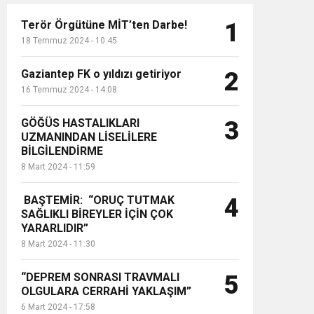
Terör Örgütüne MİT’ten Darbe!
1
18 Temmuz 2024 - 10:45
Gaziantep FK o yıldızı getiriyor
2
16 Temmuz 2024 - 14:08
GÖĞÜS HASTALIKLARI
3
UZMANINDAN LİSELİLERE
BİLGİLENDİRME
8 Mart 2024 - 11:59
BAŞTEMİR: “ORUÇ TUTMAK
4
SAĞLIKLI BİREYLER İÇİN ÇOK
YARARLIDIR”
8 Mart 2024 - 11:30
“DEPREM SONRASI TRAVMALI
5
OLGULARA CERRAHİ YAKLAŞIM”
6 Mart 2024 - 17:58