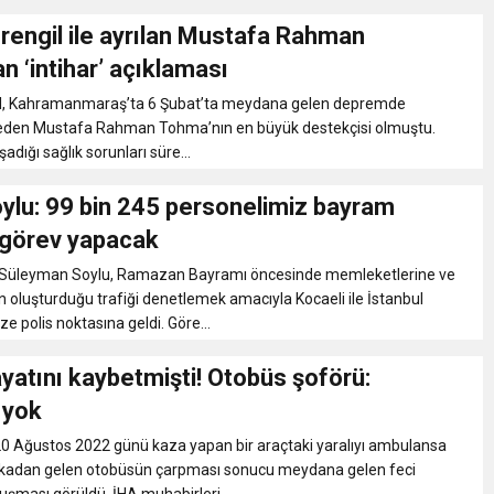
rengil ile ayrılan Mustafa Rahman
 ‘intihar’ açıklaması
l, Kahramanmaraş’ta 6 Şubat’ta meydana gelen depremde
eden Mustafa Rahman Tohma’nın en büyük destekçisi olmuştu.
şadığı sağlık sorunları süre...
ylu: 99 bin 245 personelimiz bayram
görev yapacak
nı Süleyman Soylu, Ramazan Bayramı öncesinde memleketlerine ve
rin oluşturduğu trafiği denetlemek amacıyla Kocaeli ile İstanbul
ze polis noktasına geldi. Göre...
ayatını kaybetmişti! Otobüs şoförü:
 yok
20 Ağustos 2022 günü kaza yapan bir araçtaki yaralıyı ambulansa
arkadan gelen otobüsün çarpması sonucu meydana gelen feci