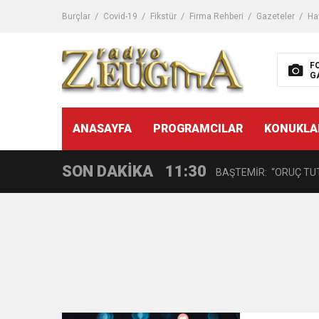
11:32
Dr. Öcük, karın germe estet
Burçlar
Covid-19
Fikstür
Firma Rehberi
Gazeteler
Ha
10:45
Terör Örgütüne MİT’ten
F
G
14:08
Gaziantep FK o yıldızı ge
11:59
ANASAYFA
PROGRAMCILAR
KONUKLA
GÖĞÜS HASTALIKLARI 
SON DAKİKA
11:30
BAŞTEMİR: “ORUÇ TUT
17:58
“DEPREM SONRASI TR
16:48
Çocuklarda Gece İdrar K
12:37
BÜYÜKŞEHİR, VERGİ HA