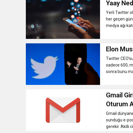
Yaay Ned
11:41
Gazikültür, yeni bir es
Yerli Twitter 
her geçen gün a
medya ağı kate
11:36
Hareketsiz yaşam diya
11:32
Dr. Öcük, karın germe estet
Elon Musk
Twitter CEO’su
10:45
Terör Örgütüne MİT’ten
sadece 600, ma
sonra bunu mav
Gmail Gir
Oturum A
Gmail dünyanın
sunduğu e-post
gerekir. Akıllı