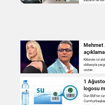
kazanın ilk du
Mehmet Al
açıklama
Klibinde rol al
iddiasıyla yarg
cezas...
1 Ağustos
logosu m
Dün BM’nin öze
Cumhurbaşkanı 