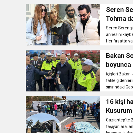
Seren Se
Tohma’dan
Seren Serengi
annesini kayb
Her fırsatta ya
Bakan So
boyunca 
İçişleri Baka
tatile gidenle
sınırındaki Geb
16 kişi h
Kusurum
Gaziantep’te 
taşıyanlara, 