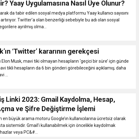
ir? Yaay Uygulamasına Nasıl Üye Olunur?
eri daha okuyucuyla buluşturdu
olarak da tabir edilen sosyal medya platformu Yaay kullanıcı sayısını
rtırıyor. Twitter’a olan benzerliği sebebiyle bu adı olan sosyal
gorilere ayrılmış olma...
bete neden oluyor
iği ile ilgili bilgi verdi
’ın ‘Twitter’ kararının gerekçesi
 Elon Musk, mavi tiki olmayan hesapların ‘geçici bir süre’ için günde
 Darbe!
vi tikli hesapların da 6 bin gönderi görebileceğini açıklamış; daha
i ...
iş Linki 2023: Gmail Kaydolma, Hesap,
çma ve Şifre Değiştirme İşlemi
 en büyük arama motoru Google’ın kullanıcılarına ücretsiz olarak
a sistemidir. Gmail’i kullanabilmek için öncelikle kaydolmak
 cihazlar veya PC&#...