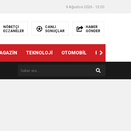
9 Ağustos 2026 - 13:20
NÖBETÇİ
CANLI
HABER
ECZANELER
SONUÇLAR
GÖNDER
AGAZİN
TEKNOLOJİ
OTOMOBİL
EĞİTİM
SAĞ