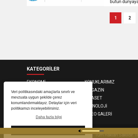
bütün dünyaya ya
1
2
KATEGORİLER
EKONOMİ
KONUKLARIMIZ
PROGRAMCILAR
MAGAZİN
Veri politikasındaki amaçlarla sınırlı ve
mevzuata uygun şekilde çerez
SAĞLIK
SİYASET
konumlandırmaktayız. Detaylar için veri
SPOR
TEKNOLOJİ
politikamızı inceleyebilirsiniz.
FOTO GALERİ
VIDEO GALERİ
Daha fazla bilgi
Tamam
© 2023
Gaziantep Radyo Zeugma
. Tüm Hakları Saklıdır.