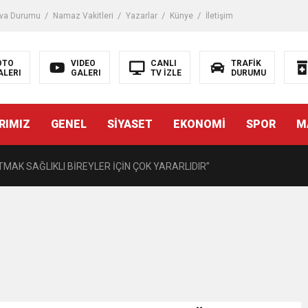
iği ile ilgili bilgi verdi
va Durumu
Namaz Vakitleri
Yazarlar
Künye
İletişim
 Darbe!
OTO
VIDEO
CANLI
TRAFİK
ALERI
GALERI
TV İZLE
DURUMU
tiriyor
RIMIZ
GENEL
SİYASET
EKONOMİ
SPOR
M
UZMANINDAN LİSELİLERE BİLGİLENDİRME
MAK SAĞLIKLI BİREYLER İÇİN ÇOK YARARLIDIR”
AVMALI OLGULARA CERRAHİ YAKLAŞIM”
açırma Tedavi Edilebilmektedir.
FTASI DOLAYISIYLA BİN 100 PERSONELE BİSİKLET DAĞITTI