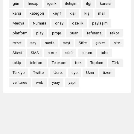
gün
hesap
içerik
iletişim
ilgi
karsisi
karşı
kategori
keyif
kişi
kış
mail
Medya
Numara
onay
ozellik
paylaşım
platform
play
proje
puan
referans
rekor
rozet
say
sayfa
sayi
Şifre
şirket
site
Sitesi
SMS
store
sürü
surum
tabir
takip
telefon:
Telekom
terk
Toplam
Türk
Türkiye
Twitter
Ücret
üye
Uzer
üzeri
ventures
web
yaay
yapi