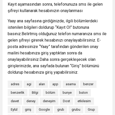
Kayıt aşamasından sonra, telefonunuza sms ile gelen
şifreyi kullanarak hesabınızın onaylanması
Yaay ana sayfasına girdiğinizde, ilgili bölümlerdeki
istenilen bilgileri doldurup “Kayıt Ol” butonuna
basınız.Belirtmiş olduğunuz telefon numaranıza sms ile
gelen şifreyi girerek hesabınızı onaylayabilirsiniz. E-
posta adresinize “Yaay” tarafından gönderilen onay
mailini hesabınıza giriş yaptıktan sonra da
onaylayabilirsiniz.Daha sonra gerçekleşecek olan
girişlerinizde, ana sayfada bulunan “Giriş” bölümünü
doldurup hesabınıza giriş yapabilirsiniz.
adres
agi
alan
app
asama
benzer
benzerlik
Bilgi
bölüm
bunye
buton
davet
deney
deneyim
Dost
etkilesim
Eylül
giriş
Google
grub
grubu
Grup