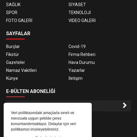
SAĞLIK
SİYASET
SPOR
TEKNOLOJİ
FOTO GALERİ
VIDEO GALERİ
SAYFALAR
Burçlar
Covid-19
Fikstür
Firma Rehberi
Gazeteler
Hava Durumu
Namaz Vakitleri
Yazarlar
Künye
İletişim
E-BÜLTEN ABONELİĞİ
Veri politikasındaki amaçlarla sınırlı ve
E-Bülten aboneliği ile haberlere daha hızlı erişin.
mevzuata uygun şekilde çerez
konumlandırmaktayız. Detaylar için veri
politikamızı inceleyebilirsiniz.