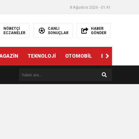
8 Ağustos 2026 - 01:41
NÖBETÇİ
CANLI
HABER
ECZANELER
SONUÇLAR
GÖNDER
AGAZİN
TEKNOLOJİ
OTOMOBİL
EĞİTİM
SAĞ