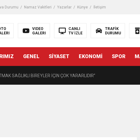
iği ile ilgili bilgi verdi
va Durumu
Namaz Vakitleri
Yazarlar
Künye
İletişim
 Darbe!
OTO
VIDEO
CANLI
TRAFİK
ALERI
GALERI
TV İZLE
DURUMU
tiriyor
RIMIZ
GENEL
SİYASET
EKONOMİ
SPOR
M
UZMANINDAN LİSELİLERE BİLGİLENDİRME
MAK SAĞLIKLI BİREYLER İÇİN ÇOK YARARLIDIR”
AVMALI OLGULARA CERRAHİ YAKLAŞIM”
açırma Tedavi Edilebilmektedir.
FTASI DOLAYISIYLA BİN 100 PERSONELE BİSİKLET DAĞITTI