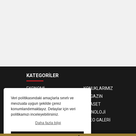
KATEGORİLER
EKONOMİ
KONUKLARIMIZ
PROGRAMCILAR
MAGAZİN
Veri politikasındaki amaçlarla sınırlı ve
mevzuata uygun şekilde çerez
SAĞLIK
SİYASET
konumlandırmaktayız. Detaylar için veri
SPOR
TEKNOLOJİ
politikamızı inceleyebilirsiniz.
FOTO GALERİ
VIDEO GALERİ
Daha fazla bilgi