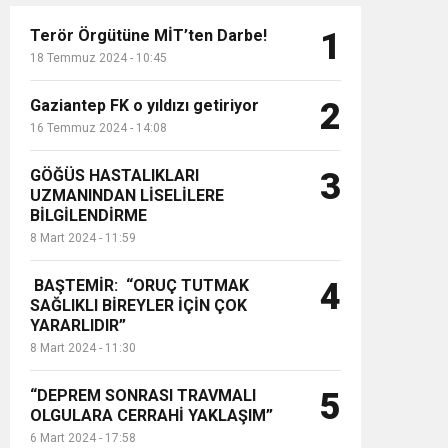
Terör Örgütüne MİT’ten Darbe!
1
18 Temmuz 2024 - 10:45
Gaziantep FK o yıldızı getiriyor
2
16 Temmuz 2024 - 14:08
GÖĞÜS HASTALIKLARI
3
UZMANINDAN LİSELİLERE
BİLGİLENDİRME
8 Mart 2024 - 11:59
BAŞTEMİR: “ORUÇ TUTMAK
4
SAĞLIKLI BİREYLER İÇİN ÇOK
YARARLIDIR”
8 Mart 2024 - 11:30
“DEPREM SONRASI TRAVMALI
5
OLGULARA CERRAHİ YAKLAŞIM”
6 Mart 2024 - 17:58