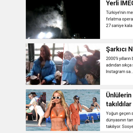
Yerli İME
11:41
Gazikültür, yeni bir es
Türkiye’nin me
fırlatma opera
27 saniye kala 
11:36
Hareketsiz yaşam diya
11:32
Dr. Öcük, karın germe estet
Şarkıcı N
2000’li yılların
10:45
Terör Örgütüne MİT’ten
adından sıkça 
Instagram sa..
Ünlülerin
takıldılar
Yoğun geçen s
dünyasının tan
takılıyor. Sosyet