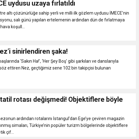
CE uydusu uzaya fırlatıldı
eri daha okuyucuyla buluşturdu
tre altı çözünürlüğe sahip yerli ve milli ilk gözlem uydusu İMECE’nin
syonu, salı günü yapılan ertelemenin ardından dün de fırlatmaya
hava koşull...
bete neden oluyor
iği ile ilgili bilgi verdi
ez’i sinirlendiren şaka!
 başlarında ‘Sakın Ha!’, ‘Her Şey Boş’ gibi şarkıları ve danslarıyla
 Darbe!
söz ettiren Nez, geçtiğimiz sene 102 bin takipçisi bulunan
.
 tatil rotası değişmedi! Objektiflere böyle
ezonun ardından rotalarını İstangul’dan Ege’ye çeviren magazin
ınmış simaları, Türkiye’nin popüler turizm bölgelerinde objektiflere
ik çif...