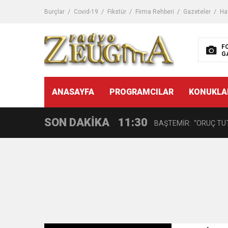
11:32
Dr. Öcük, karın germe estet
Burçlar
Covid-19
Fikstür
Firma Rehberi
Gazeteler
Ha
10:45
Terör Örgütüne MİT’ten
F
G
14:08
Gaziantep FK o yıldızı ge
11:59
ANASAYFA
PROGRAMCILAR
KONUKLA
GÖĞÜS HASTALIKLARI 
SON DAKİKA
11:30
BAŞTEMİR: “ORUÇ TUT
17:58
“DEPREM SONRASI TR
16:48
Çocuklarda Gece İdrar K
12:37
BÜYÜKŞEHİR, VERGİ HA