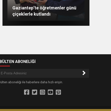
Şahin: “İstikbalimizi
Konukoğlu: Türkiye ekonomisine
11 farklı sektörde değer
GAÜN’de gri kod tatbikatı
Gaziantep’te öğretmenler günü
şekillendirecek olan sizlersiniz”
gerçeği aratmadı
çiçeklerle kutlandı
katıyoruz
-BÜLTEN ABONELİĞİ
ülten aboneliği ile haberlere daha hızlı erişin.