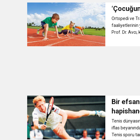
‘Çocuğun 
Ortopedi ve T
faaliyetlerinin
Prof. Dr. Avcı,
Bir efsan
hapisha
Tenis dünyasın
iflas beyanında
Tenis sporu tar