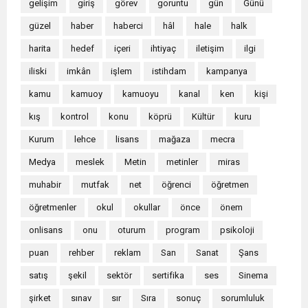
gelişim
giriş
görev
goruntu
gün
Günü
güzel
haber
haberci
hâl
hale
halk
harita
hedef
içeri
ihtiyaç
iletişim
ilgi
iliski
imkân
işlem
istihdam
kampanya
kamu
kamuoy
kamuoyu
kanal
ken
kişi
kış
kontrol
konu
köprü
Kültür
kuru
Kurum
lehce
lisans
mağaza
mecra
Medya
meslek
Metin
metinler
miras
muhabir
mutfak
net
öğrenci
öğretmen
öğretmenler
okul
okullar
önce
önem
onlisans
onu
oturum
program
psikoloji
puan
rehber
reklam
San
Sanat
Şans
satış
şekil
sektör
sertifika
ses
Sinema
şirket
sınav
sır
Sıra
sonuç
sorumluluk