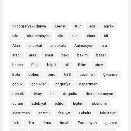
??cografya??dunya
'Devlet
‘Kur
ağır
ağırlık
aile
Akademisyen
ala
alan
alanı
Alt
Altın
anaokul
anaokulu
Animasyon
ara
aracı
aras
arası
baki
bakım
basar
başarı
Bilgi
bilgili
bili
Bilim
birey
Bolu
bölüm
buro
CBS
cevirmen
Çıkarma
çocuk
çocuklar'
cografya
departman
destek
detay
dil
dogrultu
dokumantasyon
durum
Edebiyat
editor
Eğitim
Ekonomi
elestirmen
enstitü
faaliyet
Fakülte
fakulteler
fark
film
firma
fırsat!
Formasyon
gazete