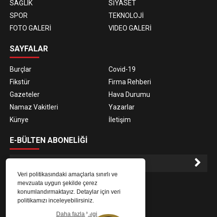
SAĞLIK
SİYASET
SPOR
TEKNOLOJİ
FOTO GALERİ
VIDEO GALERİ
SAYFALAR
Burçlar
Covid-19
Fikstür
Firma Rehberi
Gazeteler
Hava Durumu
Namaz Vakitleri
Yazarlar
Künye
İletişim
E-BÜLTEN ABONELİĞİ
Veri politikasındaki amaçlarla sınırlı ve
E-Bülten aboneliği ile haberlere daha hızlı erişin.
mevzuata uygun şekilde çerez
konumlandırmaktayız. Detaylar için veri
politikamızı inceleyebilirsiniz.
Daha fazla bilgi