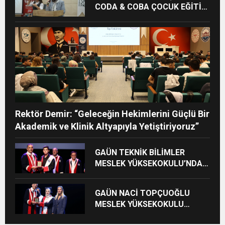
CODA & COBA ÇOCUK EĞİTİM
MERKEZİ’NDE MEZUNİYET
HEYECANI
Rektör Demir: “Geleceğin Hekimlerini Güçlü Bir
Akademik ve Klinik Altyapıyla Yetiştiriyoruz”
GAÜN TEKNİK BİLİMLER
MESLEK YÜKSEKOKULU’NDA
MEZUNİYET SEVİNCİ
GAÜN NACİ TOPÇUOĞLU
MESLEK YÜKSEKOKULU
MEZUNİYET COŞKUSU