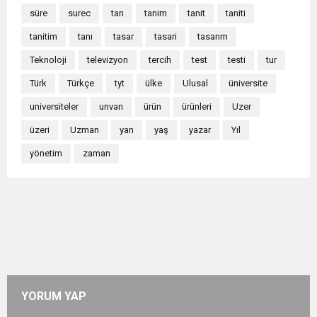
süre
surec
tan
tanim
tanit
taniti
tanitim
tanı
tasar
tasari
tasarım
Teknoloji
televizyon
tercih
test
testi
tur
Türk
Türkçe
tyt
ülke
Ulusal
üniversite
universiteler
unvan
ürün
ürünleri
Uzer
üzeri
Uzman
yan
yaş
yazar
Yıl
yönetim
zaman
YORUM YAP