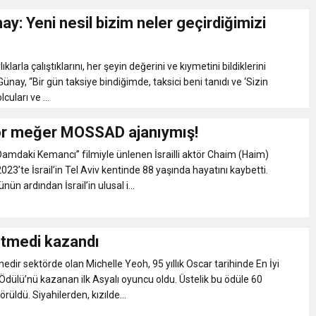
ay: Yeni nesil bizim neler geçirdiğimizi
klarla çalıştıklarını, her şeyin değerini ve kıymetini bildiklerini
Günay, “Bir gün taksiye bindiğimde, taksici beni tanıdı ve ‘Sizin
uları ve ...
ör meğer MOSSAD ajanıymış!
amdaki Kemancı” filmiyle ünlenen İsrailli aktör Chaim (Haim)
023’te İsrail’in Tel Aviv kentinde 88 yaşında hayatını kaybetti.
ün ardından İsrail’in ulusal i...
etmedi kazandı
edir sektörde olan Michelle Yeoh, 95 yıllık Oscar tarihinde En İyi
dülü’nü kazanan ilk Asyalı oyuncu oldu. Üstelik bu ödüle 60
örüldü. Siyahilerden, kızılde...