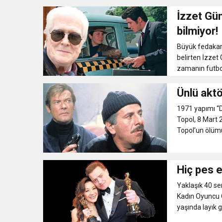
İzzet Gün
bilmiyor!
Büyük fedakarlı
belirten İzzet 
zamanın futbolc
Ünlü akt
1971 yapımı “D
Topol, 8 Mart 2
Topol’un ölümün
Hiç pes 
Yaklaşık 40 sen
Kadın Oyuncu Ö
yaşında layık g