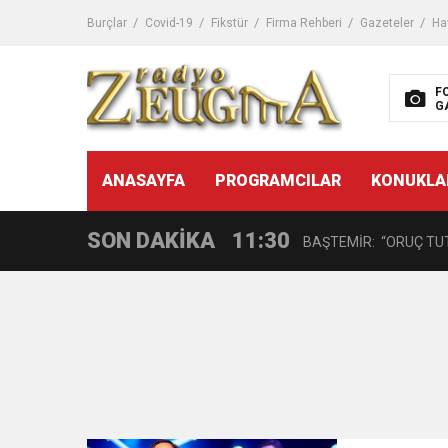
11:32
Dr. Öcük, karın germe estet
Burçlar
Covid-19
Fikstür
Firma Rehberi
Gazeteler
Ha
10:45
Terör Örgütüne MİT’ten
F
G
14:08
Gaziantep FK o yıldızı ge
11:59
ANASAYFA
PROGRAMCILAR
KONUKLA
GÖĞÜS HASTALIKLARI 
SON DAKİKA
11:30
BAŞTEMİR: “ORUÇ TUT
17:58
“DEPREM SONRASI TR
16:48
Çocuklarda Gece İdrar K
12:37
BÜYÜKŞEHİR, VERGİ HA