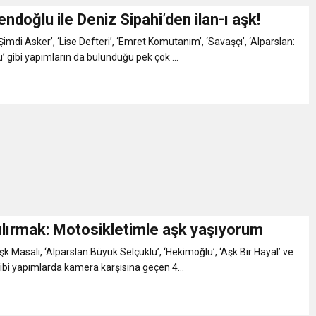
ndoğlu ile Deniz Sipahi’den ilan-ı aşk!
Şimdi Asker’, ‘Lise Defteri’, ‘Emret Komutanım’, ‘Savaşçı’, ‘Alparslan:
’ gibi yapımların da bulunduğu pek çok ...
ılırmak: Motosikletimle aşk yaşıyorum
Aşk Masalı, ‘Alparslan:Büyük Selçuklu’, ‘Hekimoğlu’, ‘Aşk Bir Hayal’ ve
ibi yapımlarda kamera karşısına geçen 4...