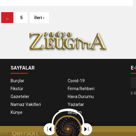
…
5
İleri ›
SAYFALAR
E
Burçlar
Covid-19
Fikstür
Firma Rehberi
E-B
Gazeteler
Hava Durumu
Namaz Vakitleri
Yazarlar
Künye
İletişim
 Tema:
tarafından uyarlanmıştır.