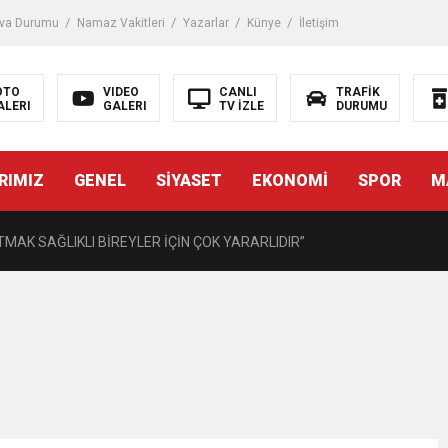
iği ile ilgili bilgi verdi
va Durumu
Namaz Vakitleri
Yazarlar
Künye
İletişim
 Darbe!
OTO
VIDEO
CANLI
TRAFİK
ALERI
GALERI
TV İZLE
DURUMU
tiriyor
RIMIZ
GENEL
SİYASET
EKONOMİ
SPOR
M
UZMANINDAN LİSELİLERE BİLGİLENDİRME
MAK SAĞLIKLI BİREYLER İÇİN ÇOK YARARLIDIR”
AVMALI OLGULARA CERRAHİ YAKLAŞIM”
açırma Tedavi Edilebilmektedir.
FTASI DOLAYISIYLA BİN 100 PERSONELE BİSİKLET DAĞITTI