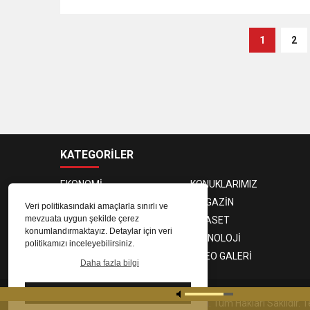
1
2
KATEGORİLER
EKONOMİ
KONUKLARIMIZ
PROGRAMCILAR
MAGAZİN
Veri politikasındaki amaçlarla sınırlı ve
mevzuata uygun şekilde çerez
SAĞLIK
SİYASET
konumlandırmaktayız. Detaylar için veri
SPOR
TEKNOLOJİ
politikamızı inceleyebilirsiniz.
FOTO GALERİ
VIDEO GALERİ
Daha fazla bilgi
Tamam
© 2023
Gaziantep Radyo Zeugma
. Tüm Hakları Saklıdır.