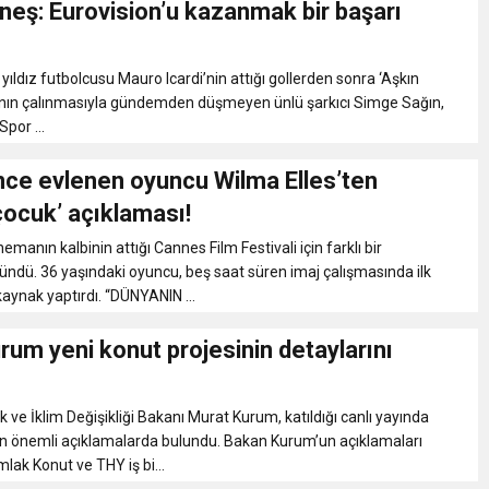
neş: Eurovision’u kazanmak bir başarı
eri daha okuyucuyla buluşturdu
yıldız futbolcusu Mauro Icardi’nin attığı gollerden sonra ‘Aşkın
bete neden oluyor
sının çalınmasıyla gündemden düşmeyen ünlü şarkıcı Simge Sağın,
por ...
iği ile ilgili bilgi verdi
nce evlenen oyuncu Wilma Elles’ten
çocuk’ açıklaması!
 Darbe!
nemanın kalbinin attığı Cannes Film Festivali için farklı bir
dü. 36 yaşındaki oyuncu, beş saat süren imaj çalışmasında ilk
kaynak yaptırdı. “DÜNYANIN ...
um yeni konut projesinin detaylarını
ik ve İklim Değişikliği Bakanı Murat Kurum, katıldığı canlı yayında
in önemli açıklamalarda bulundu. Bakan Kurum’un açıklamaları
lak Konut ve THY iş bi...