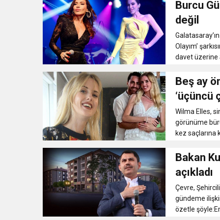
Burcu Gü
11:41
Gazikültür, yeni bir es
değil
Galatasaray’ın 
11:36
Hareketsiz yaşam diya
Olayım’ şarkı
davet üzerine S
11:32
Dr. Öcük, karın germe estet
Beş ay ö
‘üçüncü 
10:45
Terör Örgütüne MİT’ten
Wilma Elles, si
görünüme bürün
kez saçlarına 
Bakan Kur
açıkladı
Çevre, Şehircil
gündeme ilişk
özetle şöyle:Em