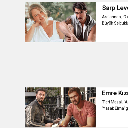
Sarp Leve
Aralarında, ‘O 
Büyük Selçuklu
Emre Kız
‘Peri Masalı, ‘
‘Yasak Elma’ g