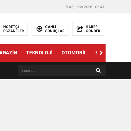
8 Ağustos 2026 - 02:43
NÖBETÇİ
CANLI
HABER
ECZANELER
SONUÇLAR
GÖNDER
AGAZİN
TEKNOLOJİ
OTOMOBİL
EĞİTİM
SAĞ