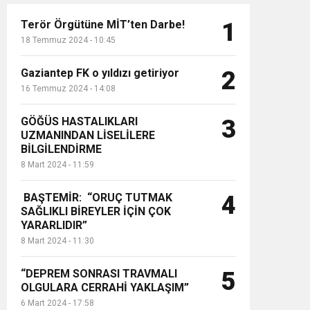
Terör Örgütüne MİT’ten Darbe!
1
18 Temmuz 2024 - 10:45
Gaziantep FK o yıldızı getiriyor
2
16 Temmuz 2024 - 14:08
GÖĞÜS HASTALIKLARI
3
UZMANINDAN LİSELİLERE
BİLGİLENDİRME
8 Mart 2024 - 11:59
BAŞTEMİR: “ORUÇ TUTMAK
4
SAĞLIKLI BİREYLER İÇİN ÇOK
YARARLIDIR”
8 Mart 2024 - 11:30
“DEPREM SONRASI TRAVMALI
5
OLGULARA CERRAHİ YAKLAŞIM”
6 Mart 2024 - 17:58