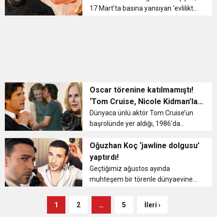
17 Mart’ta basına yansıyan ‘evlilikte
kriz’ haberiyle çok konuşuldu.
İddiaya göre; deprem nedeniyle
doğum günü partisi yapmak
istemeyen oyuncuya, yak...
Oscar törenine katılmamıştı!
‘Tom Cruise, Nicole Kidman’la
karşılaşmak istemedi’
Dünyaca ünlü aktör Tom Cruise’un
başrolünde yer aldığı, 1986’da
çekilen ‘Top Gun’ filminin, 2022’de
vizyona giren devam filmi ‘Top Gun:
Oğuzhan Koç ‘jawline dolgusu’
Maverick’; 2023 Oscar ...
yaptırdı!
Geçtiğimiz ağustos ayında
muhteşem bir törenle dünyaevine
giren ünlü oyuncu Demet Özdemir
ile şarkıcı Oğuzhan Koç, magazin
1
2
…
5
İleri ›
basınının gözde çiftleri arasında