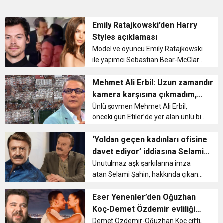
Emily Ratajkowski’den Harry
Styles açıklaması
Model ve oyuncu Emily Ratajkowski
ile yapımcı Sebastian Bear-McClard,
23 Şubat 2018 tarihinde sade bir
törenle dünyaevine girmişti. Ancak
Mehmet Ali Erbil: Uzun zamandır
oğulları Sylvester Apollo Bear’ı 2021
kamera karşısına çıkmadım,
yılının Mart ayınd...
vicdanım el vermedi
Ünlü şovmen Mehmet Ali Erbil,
önceki gün Etiler’de yer alan ünlü bir
dönercide iftar yemeği yedi. Basın
mensuplarının sorularını yanıtlamayı
‘Yoldan geçen kadınları ofisine
da ihmal etmeyen Erbil, tüm
davet ediyor’ iddiasına Selami
Türkiye’yi yasa boğ...
Şahin’den cevap!
Unutulmaz aşk şarkılarına imza
atan Selami Şahin, hakkında çıkan
‘Yoldan geçen kadınları ofisine
davet ediyor’ başlıklı haber sonrası
Eser Yenenler’den Oğuzhan
sessizliğini bozdu. 74 yaşındaki usta
Koç-Demet Özdemir evliliği
sanatçının, mena...
hakkında açıklama
Demet Özdemir-Oğuzhan Koç çifti,