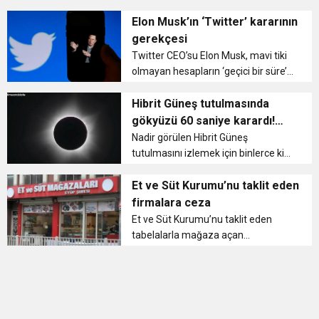
dizisi ve ‘Alice Müzikali’nin final
11:36
Hareketsiz yaşam diyabete neden oluyor
buluşturdu
yapmasının ardından soluğu tatilde
Elon Musk’ın ‘Twitter’ kararının
almıştı. 31 yaşındaki ünlü isim, ...
gerekçesi
11:32
Twitter CEO’su Elon Musk, mavi tiki
Dr. Öcük, karın germe estetiği ile ilgili bilgi verdi
olmayan hesapların ‘geçici bir süre’
için günde sadece 600, mavi tikli
10:45
Terör Örgütüne MİT’ten Darbe!
hesapların da 6 bin gönderi
Hibrit Güneş tutulmasında
görebileceğini açıklamış; daha sonra
gökyüzü 60 saniye karardı!
bunu mavi ...
‘Akıllara durgunluk verici’
Nadir görülen Hibrit Güneş
tutulmasını izlemek için binlerce kişi
tutulmanın dünyada en iyi
görüldüğü yer olan Avustralya’nın
Et ve Süt Kurumu’nu taklit eden
batısındaki Exmouth kasabasına
firmalara ceza
akın etti. Bugün Exmouth’ta gök...
Et ve Süt Kurumu’nu taklit eden
tabelalarla mağaza açan
kuruluşlara Ticaret Bakanlığı Ceza
kesti. Ticaret Bakanlığı bünyesinde
bulunan Reklam Kurulu 206 adet
dosyayı karar bağladı. Kurul tarafın...