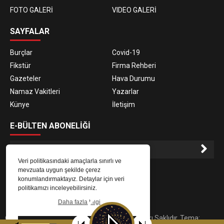
FOTO GALERİ
VIDEO GALERİ
SAYFALAR
Burçlar
Covid-19
Fikstür
Firma Rehberi
Gazeteler
Hava Durumu
Namaz Vakitleri
Yazarlar
Künye
İletişim
E-BÜLTEN ABONELİĞİ
Veri politikasındaki amaçlarla sınırlı ve
E-Bülten aboneliği ile haberlere daha hızlı erişin.
mevzuata uygun şekilde çerez
konumlandırmaktayız. Detaylar için veri
politikamızı inceleyebilirsiniz.
Daha fazla bilgi
© 2023
Gaziantep Radyo Zeugma
. Tüm Hakları Saklıdır. Tema:
Tamam