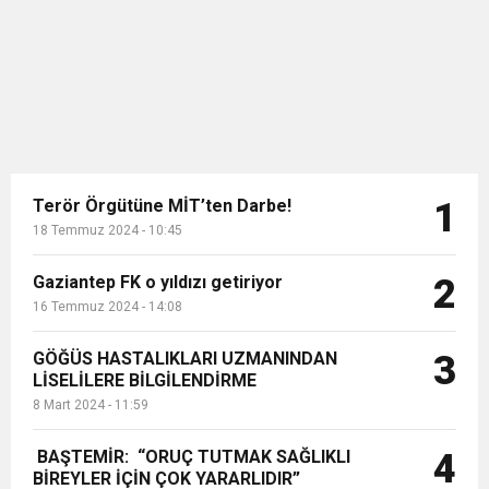
yerini alıyor. Mutlu evliliklerini
gözlerde...
Terör Örgütüne MİT’ten Darbe!
1
18 Temmuz 2024 - 10:45
Gaziantep FK o yıldızı getiriyor
2
16 Temmuz 2024 - 14:08
GÖĞÜS HASTALIKLARI UZMANINDAN
3
LİSELİLERE BİLGİLENDİRME
8 Mart 2024 - 11:59
BAŞTEMİR: “ORUÇ TUTMAK SAĞLIKLI
4
BİREYLER İÇİN ÇOK YARARLIDIR”