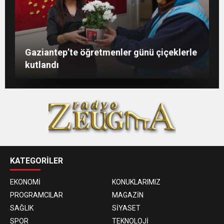
Şahin: “İstikbalimizi şekillendirecek olan
Konukoğlu: Türkiye ekonomisine 11 farklı
GAÜN’de gri kod tatbikatı gerçeği
Gaziantep’te öğretmenler günü çiçeklerle
sizlersiniz”
sektörde değer katıyoruz
aratmadı
kutlandı
KATEGORİLER
EKONOMİ
KONUKLARIMIZ
PROGRAMCILAR
MAGAZİN
SAĞLIK
SİYASET
SPOR
TEKNOLOJİ