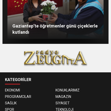
Şahin: “İstikbalimizi şekillendirecek olan
Konukoğlu: Türkiye ekonomisine 11 farklı
GAÜN’de gri kod tatbikatı gerçeği
Gaziantep’te öğretmenler günü çiçeklerle
sizlersiniz”
sektörde değer katıyoruz
aratmadı
kutlandı
KATEGORİLER
EKONOMİ
KONUKLARIMIZ
PROGRAMCILAR
MAGAZİN
SAĞLIK
SİYASET
SPOR
TEKNOLOJİ