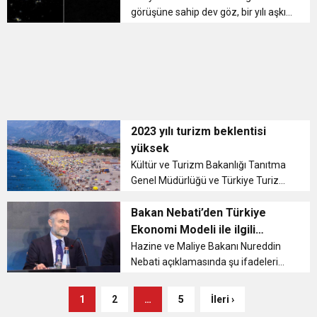
değerlendir...
görüşüne sahip dev göz, bir yılı aşkın
bir süre boyunca aynı bölgeyi izledi.
Karanlıkta insan gözünün
görebileceği her şeyi daha net bir
şekilde kaydetti. Devasa göz, yak...
2023 yılı turizm beklentisi
yüksek
Kültür ve Turizm Bakanlığı Tanıtma
Genel Müdürlüğü ve Türkiye Turizm
Tanıtım ve Geliştirme Ajansı (TGA)
bünyesinde, Muğla’nın ulusal ve
Bakan Nebati’den Türkiye
uluslararası alanda daha etkin
Ekonomi Modeli ile ilgili
tanıtımını sağlamak ve yürütülen ...
açıklama
Hazine ve Maliye Bakanı Nureddin
Nebati açıklamasında şu ifadeleri
kullandı: “Salgının, savaşın, iklim,
gıda ve enerji krizlerinin adeta kol
1
2
…
5
İleri ›
kola girdiği; her geçen gün jeopolitik