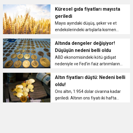
vatandaşları ilgilendiren yeni asgari
11:36
Hareketsiz yaşam diyabete neden oluyor
buluşturdu
ücret rakamıyla ilgili süreç 13
Küresel gıda fiyatları mayısta
Haziran’da başlayacak. Çalışma ve
geriledi
Sosyal Güvenlik Bakanlığının e...
11:32
Mayıs ayındaki düşüş, şeker ve et
Dr. Öcük, karın germe estetiği ile ilgili bilgi verdi
endekslerindeki artışlarla kısmen
dengelenen bitkisel yağlar, tahıllar
10:45
Terör Örgütüne MİT’ten Darbe!
ve süt ürünleri fiyat endekslerindeki
Altında dengeler değişiyor!
önemli düşüşlerle desteklendi. FAO
Düşüşün nedeni belli oldu
Tahıl Fiyat Endeksi, a...
ABD ekonomisindeki kötü gidişat
nedeniyle ve Fed’in faiz artırımlarına
devam edeceği beklentisi altın
fiyatlarını düşürmeye devam ediyor.
Altın fiyatları düştü: Nedeni belli
Peki altın fiyatlarında düşüş devam
oldu!
eder mi? Beklentiler...
Ons altın, 1.954 dolar civarına kadar
geriledi. Altının ons fiyatı iki hafta
önce ons başına 2.085 dolarlık rekor
seviyeleri test ettikten sonra 130
doların üzerinde düşüş
yaptı. Yatırımcılarsa düşüşü...