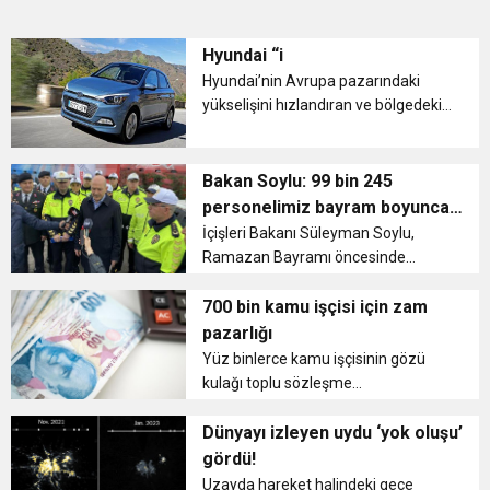
Hyundai “i
Hyundai’nin Avrupa pazarındaki
yükselişini hızlandıran ve bölgedeki
satışlarının yüzde 50’sini oluşturan “i
Ailesi”, Avrupa’nın saygın
kuruluşlarının değerlendirme
Bakan Soylu: 99 bin 245
raporlarında yüksek skorlar elde
personelimiz bayram boyunca
ede...
görev yapacak
İçişleri Bakanı Süleyman Soylu,
Ramazan Bayramı öncesinde
memleketlerine ve tatile gidenlerin
oluşturduğu trafiği denetlemek
700 bin kamu işçisi için zam
amacıyla Kocaeli ile İstanbul
pazarlığı
sınırındaki Gebze polis noktasına
Yüz binlerce kamu işçisinin gözü
geldi. Göre...
kulağı toplu sözleşme
görüşmelerinde. TÜRK-İŞ ve HAK-İŞ,
700 bin işçinin 2023-2024 yılı maaş
Dünyayı izleyen uydu ‘yok oluşu’
zamları için taleplerini iletti. O
gördü!
talepleri işveren sendikası
Uzayda hareket halindeki gece