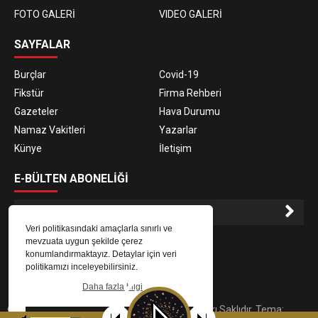
FOTO GALERİ
VIDEO GALERİ
SAYFALAR
Burçlar
Covid-19
Fikstür
Firma Rehberi
Gazeteler
Hava Durumu
Namaz Vakitleri
Yazarlar
Künye
İletişim
E-BÜLTEN ABONELİĞİ
Veri politikasındaki amaçlarla sınırlı ve
E-Bülten aboneliği ile haberlere daha hızlı erişin.
mevzuata uygun şekilde çerez
konumlandırmaktayız. Detaylar için veri
politikamızı inceleyebilirsiniz.
Daha fazla bilgi
© 2023
Gaziantep Radyo Zeugma
. Tüm Hakları Saklıdır. Tema:
Tamam