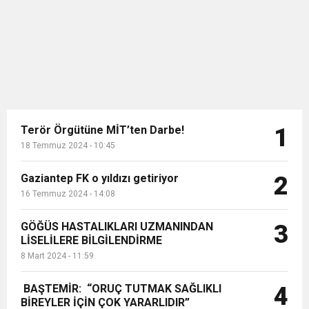
gerilimlerin k...
Terör Örgütüne MİT’ten Darbe!
1
18 Temmuz 2024 - 10:45
Gaziantep FK o yıldızı getiriyor
2
16 Temmuz 2024 - 14:08
GÖĞÜS HASTALIKLARI UZMANINDAN
3
LİSELİLERE BİLGİLENDİRME
8 Mart 2024 - 11:59
BAŞTEMİR: “ORUÇ TUTMAK SAĞLIKLI
4
BİREYLER İÇİN ÇOK YARARLIDIR”