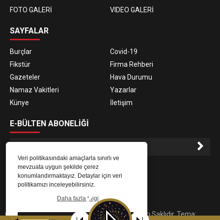
FOTO GALERİ
VIDEO GALERİ
SAYFALAR
Burçlar
Covid-19
Fikstür
Firma Rehberi
Gazeteler
Hava Durumu
Namaz Vakitleri
Yazarlar
Künye
İletişim
E-BÜLTEN ABONELİĞİ
Veri politikasındaki amaçlarla sınırlı ve
E-Bülten aboneliği ile haberlere daha hızlı erişin.
mevzuata uygun şekilde çerez
konumlandırmaktayız. Detaylar için veri
politikamızı inceleyebilirsiniz.
Daha fazla bilgi
© 2023
Gaziantep Radyo Zeugma
. Tüm Hakları Saklıdır. Tema:
Tamam