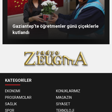
Şahin: “İstikbalimizi şekillendirecek olan
Konukoğlu: Türkiye ekonomisine 11 farklı
GAÜN’de gri kod tatbikatı gerçeği
Gaziantep’te öğretmenler günü çiçeklerle
sizlersiniz”
sektörde değer katıyoruz
aratmadı
kutlandı
KATEGORİLER
EKONOMİ
KONUKLARIMIZ
PROGRAMCILAR
MAGAZİN
SAĞLIK
SİYASET
SPOR
TEKNOLOJİ