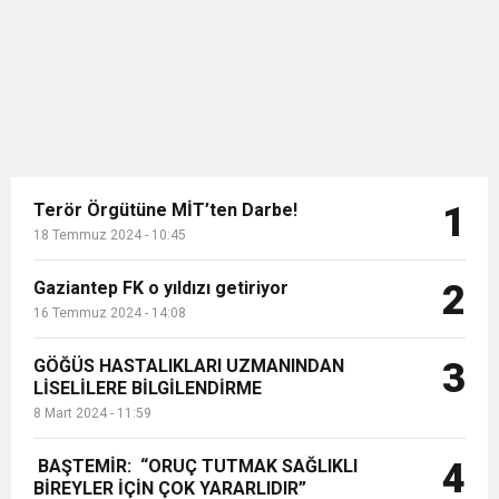
haber içerikleri izin alınm...
Terör Örgütüne MİT’ten Darbe!
1
18 Temmuz 2024 - 10:45
Gaziantep FK o yıldızı getiriyor
2
16 Temmuz 2024 - 14:08
GÖĞÜS HASTALIKLARI UZMANINDAN
3
LİSELİLERE BİLGİLENDİRME
8 Mart 2024 - 11:59
BAŞTEMİR: “ORUÇ TUTMAK SAĞLIKLI
4
BİREYLER İÇİN ÇOK YARARLIDIR”