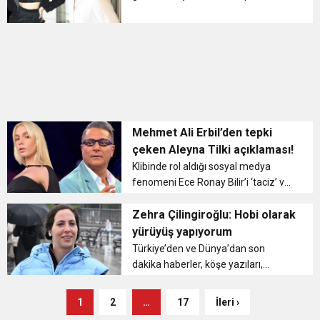
Burcu Özberk hakkında konuştu.
Oyuncu, “Onun için ne desem az!
Harika bir insan ve partner. Güzel
anlaşıyoruz ve birbirimizi iyi ta...
Mehmet Ali Erbil’den tepki
çeken Aleyna Tilki açıklaması!
Klibinde rol aldığı sosyal medya
fenomeni Ece Ronay Bilir’i ‘taciz’ ve
‘tehdit’ ettiği iddiasıyla yargılanan ve
13 bin 100 TL adli para cezası ile 4
Zehra Çilingiroğlu: Hobi olarak
ay 15 gün hapis cezas...
yürüyüş yapıyorum
Türkiye’den ve Dünya’dan son
dakika haberler, köşe yazıları,
magazinden siyasete, spordan
seyahate bütün konuların tek adresi
1
2
…
17
İleri ›
http://milliyet.com.tr ; Milliyet.com.tr