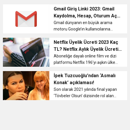
geçtiğimiz ay İpek Açar’ın TRT
11:36
Hareketsiz yaşam diyabete neden oluyor
buluşturdu
Müzik’te ekranlara gelen ‘İpek Yolu’
Gmail Giriş Linki 2023: Gmail
programına konuk olmuştu. 1994
Kaydolma, Hesap, Oturum Açma
yılında dü...
ve Şifre Değiştirme İşlemi
11:32
Gmail dünyanın en büyük arama
Dr. Öcük, karın germe estetiği ile ilgili bilgi verdi
motoru Google’ın kullanıcılarına
ücretsiz olarak sunduğu e-posta
10:45
Terör Örgütüne MİT’ten Darbe!
sistemidir. Gmail’i kullanabilmek için
Netflix Üyelik Ücreti 2023 Kaç
öncelikle kaydolmak gerekir. Akıllı
TL? Netflix Aylık Üyelik Ücreti
cihazlar veya PC&#...
Yeni Zam Sonrası Ne Kadar
Aboneliğe dayalı online film ve dizi
platformu Netflix 196’yı aşkın ülkede
Oldu?
faaliyet göstermektedir. İçerikleri ile
televizyon kanallarını geride bırakan
İpek Tuzcuoğlu’ndan ‘Asmalı
Netflix 10 Temmuz 2020’de piyasa
Konak’ açıklaması!
değeri bakımın...
Son olarak 2021 yılında final yapan
‘Tövbeler Olsun’ dizisinde rol alan
İpek Tuzcuoğlu, önceki gün
arkadaşları Aslı Manav ile Nilgün
Toktaş’ın Nişantaşı’ndaki
mağazasını ziyare...