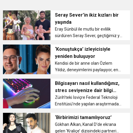
Seray Sever’in ikiz kızları bir
yaşında
Eray Sünbül ile mutlu bir evlilik
sürdüren Seray Sever, geçtiğimiz yıl
ikiz kızları Sofia ve Alya’yı dünyaya
getirmişti. Daha önce sekiz kez tüp
‘Konuştukça’ izleyicisiyle
bebek tedavisi gören ünlü isim, zorlu
yeniden buluşuyor
bir sürecin...
Kendisi de bir anne olan Özlem
Yıldız, deneyimlerini paylaşıyor, en
çok merak edilenleri uzman
konuklara soruyor. Sağlıktan doğal
Bilgisayarı nasıl kullandığınız,
yaşama, güzellikten kişisel bakıma,
stres seviyenize dair bilgi
eğitimden psikolojiye, “Bugün ne p...
veriyor
Zürih’teki İsviçre Federal Teknoloji
Enstitüsü’nde yapılan araştırmada
stresli kişilerin bilgisayar faresiyle
ani ve şiddetli vuruşlar yaptığını
‘Birbirimizi tamamlıyoruz’
tespit etti. Araştırma ekibine liderlik
Gökhan Alkan, Kanal D’de ekrana
ede...
gelen ‘Kraliçe’ dizisindeki partneri