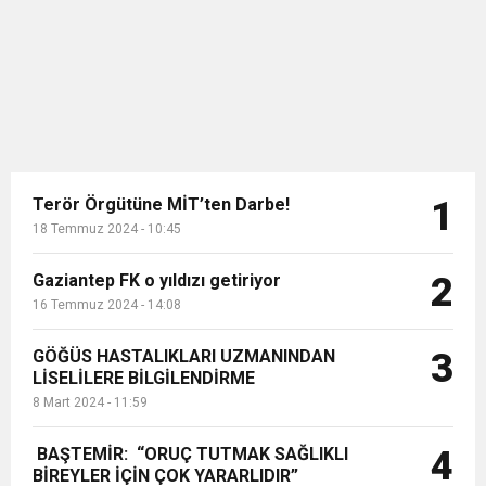
ateşlemişti. Geçtiğimi...
Terör Örgütüne MİT’ten Darbe!
1
18 Temmuz 2024 - 10:45
Gaziantep FK o yıldızı getiriyor
2
16 Temmuz 2024 - 14:08
GÖĞÜS HASTALIKLARI UZMANINDAN
3
LİSELİLERE BİLGİLENDİRME
8 Mart 2024 - 11:59
BAŞTEMİR: “ORUÇ TUTMAK SAĞLIKLI
4
BİREYLER İÇİN ÇOK YARARLIDIR”