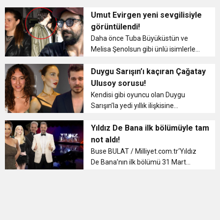
mekandan çıkarken kameralara
11:36
Hareketsiz yaşam diyabete neden oluyor
buluşturdu
yansımıştı. Flaşların patlamasıyla
Umut Evirgen yeni sevgilisiyle
şok yaşayan sevgililer, kısa ...
görüntülendi!
11:32
Daha önce Tuba Büyüküstün ve
Dr. Öcük, karın germe estetiği ile ilgili bilgi verdi
Melisa Şenolsun gibi ünlü isimlerle
aşk yaşayan Umut Evirgen, son
10:45
Terör Örgütüne MİT’ten Darbe!
olarak Serenay Sarıkaya ile
Duygu Sarışın’ı kaçıran Çağatay
birlikteydi. Çift, geçtiğimiz sene
Ulusoy sorusu!
yollarını ayırmış, uzun süre birlikte
Kendisi gibi oyuncu olan Duygu
görü...
Sarışın’la yedi yıllık ilişkisine
geçtiğimiz ocak ayında sessiz
sedasız nokta koyan Çağatay
Yıldız De Bana ilk bölümüyle tam
Ulusoy’un yeni bir aşka yelken açtığı
not aldı!
geçtiğimiz günlerde ortaya ...
Buse BULAT / Milliyet.com.tr‘Yıldız
De Bana’nın ilk bölümü 31 Mart
Cuma akşamı ekranlara geldi. ünlü
oyuncular Hülya Avşar, Büşra Pekin
ve Zafer Algöz’ün jüri koltuğunda
oturduğu, sunuculu...