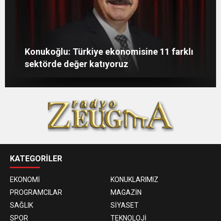
GAÜN’de gri kod tatbikatı gerçeği
Gaziantep’te öğretmenler günü çiçeklerle
Konukoğlu: Türkiye ekonomisine 11 farklı
aratmadı
Havuz hijyeninin de büyük önem taşır
kutlandı
sektörde değer katıyoruz
KATEGORİLER
EKONOMİ
KONUKLARIMIZ
PROGRAMCILAR
MAGAZİN
SAĞLIK
SİYASET
SPOR
TEKNOLOJİ