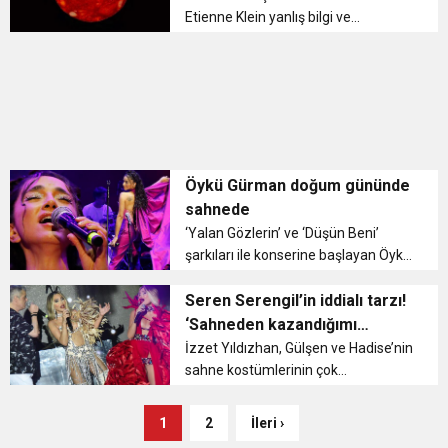
Etienne Klein yanlış bilgi ve
dezenformasyona karşı dikkat
çekmek için ilginç bir sosyal medya
deneyine imza attı. 64 yaşındaki
bilim insanı Klein, sosyal ağ Twitt...
Öykü Gürman doğum gününde
sahnede
‘Yalan Gözlerin’ ve ‘Düşün Beni’
şarkıları ile konserine başlayan Öykü
Gürman, “Hoş geldiniz. Sizlerle
birlikte sahnede doğum günümü
Seren Serengil’in iddialı tarzı!
kutlamak harika, iyi ki geldiniz” dedi.
‘Sahneden kazandığımı
Flamencod...
kostümlere harcarım’
İzzet Yıldızhan, Gülşen ve Hadise’nin
sahne kostümlerinin çok
konuşulmasıyla ilgili yöneltilen
soruya verdiği cevapla ‘sahne
1
2
İleri ›
kostümleri’ tartışmasının fitilini