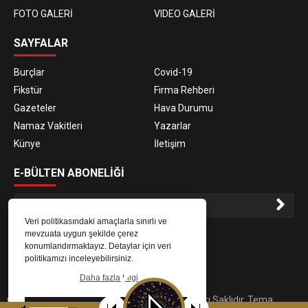
FOTO GALERİ
VIDEO GALERİ
SAYFALAR
Burçlar
Covid-19
Fikstür
Firma Rehberi
Gazeteler
Hava Durumu
Namaz Vakitleri
Yazarlar
Künye
İletişim
E-BÜLTEN ABONELİĞİ
Veri politikasındaki amaçlarla sınırlı ve
E-Bülten aboneliği ile haberlere daha hızlı erişin.
mevzuata uygun şekilde çerez
konumlandırmaktayız. Detaylar için veri
politikamızı inceleyebilirsiniz.
Daha fazla bilgi
© 2023
Gaziantep Radyo Zeugma
. Tüm Hakları Saklıdır. Tema:
Tamam