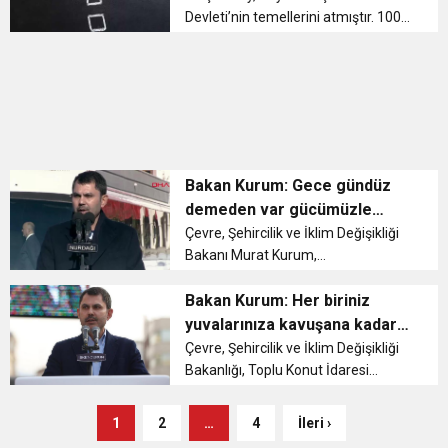
konut...
Devleti’nin temellerini atmıştır. 1009
yılında da vefat etmiştir. Selçuk Bey,
Hazar denizi ile Aral gölü arasındaki
topraklarda hakimliğini
sürdürmüştür. Oğuz Türklerinin kı...
Bakan Kurum: Gece gündüz
demeden var gücümüzle
çalışacağız
Çevre, Şehircilik ve İklim Değişikliği
Bakanı Murat Kurum,
Cumhurbaşkanı Recep Tayyip
Erdoğan’ın katılımıyla depremin
Bakan Kurum: Her biriniz
53’üncü gününde Gaziantep ve
yuvalarınıza kavuşana kadar
Kilis’te yapımına başlanan afet
buradayız
Çevre, Şehircilik ve İklim Değişikliği
konutlarının temel at...
Bakanlığı, Toplu Konut İdaresi
Başkanlığı (TOKİ) eliyle,
Kahramanmaraş merkezli
1
2
…
4
İleri ›
depremlerden etkilenen 11 ilde, 17