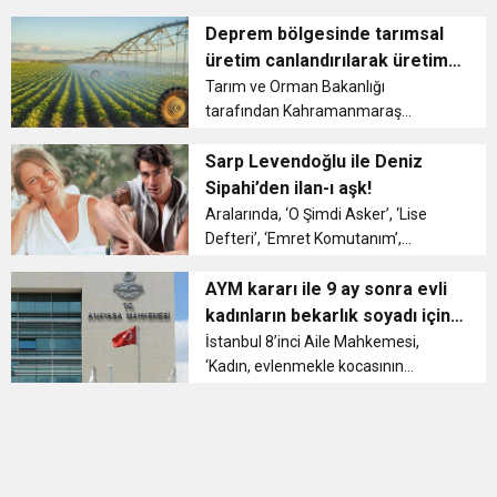
hizmeti, evde bakım yardımı gibi
11:36
Hareketsiz yaşam diyabete neden oluyor
buluşturdu
hizmet modelleriyle destek
Deprem bölgesinde tarımsal
olduklarını belirterek, engelli
üretim canlandırılarak üretim
bireylerin öncelikle aile yanında
sürdürülebilir hale getirilecek
11:32
Tarım ve Orman Bakanlığı
Dr. Öcük, karın germe estetiği ile ilgili bilgi verdi
destekl...
tarafından Kahramanmaraş
merkezli depremlerin etkilediği
10:45
Terör Örgütüne MİT’ten Darbe!
bölgelerde yapılan çalışmalar
Sarp Levendoğlu ile Deniz
çerçevesinde, Çiftçi Kayıt Sistemi’ne
Sipahi’den ilan-ı aşk!
(ÇKS) kayıtlı çiftçiler için 2022
Aralarında, ‘O Şimdi Asker’, ‘Lise
üretim yılı mazo...
Defteri’, ‘Emret Komutanım’,
‘Savaşçı’, ‘Alparslan: Büyük Selçuklu’
gibi yapımların da bulunduğu pek
AYM kararı ile 9 ay sonra evli
çok ...
kadınların bekarlık soyadı için
dava açmalarına gerek
İstanbul 8’inci Aile Mahkemesi,
‘Kadın, evlenmekle kocasının
kalmayacak
soyadını alır; ancak evlendirme
memuruna veya daha sonra nüfus
idaresine yapacağı yazılı başvuruyla
kocasının soyadı önünde önc...