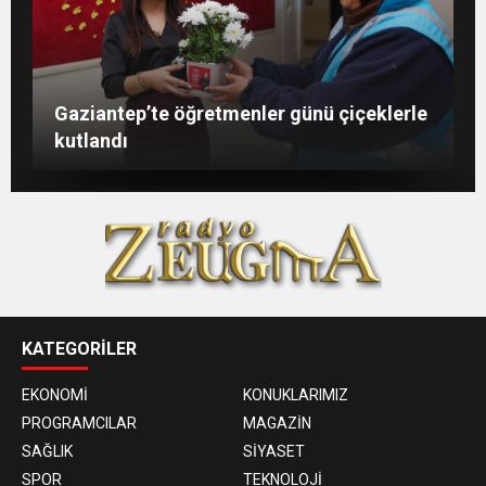
Şahin: “İstikbalimizi şekillendirecek olan
Konukoğlu: Türkiye ekonomisine 11 farklı
GAÜN’de gri kod tatbikatı gerçeği
Gaziantep’te öğretmenler günü çiçeklerle
sizlersiniz”
sektörde değer katıyoruz
aratmadı
kutlandı
KATEGORİLER
EKONOMİ
KONUKLARIMIZ
PROGRAMCILAR
MAGAZİN
SAĞLIK
SİYASET
SPOR
TEKNOLOJİ