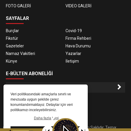
FOTO GALERİ
VIDEO GALERİ
SAYFALAR
Burçlar
Covid-19
Fikstür
Firma Rehberi
Gazeteler
Hava Durumu
Namaz Vakitleri
Yazarlar
Künye
İletişim
E-BÜLTEN ABONELİĞİ
Veri politikasındaki amaçlarla sınırlı ve
E-Bülten aboneliği ile haberlere daha hızlı erişin.
mevzuata uygun şekilde çerez
konumlandırmaktayız. Detaylar için veri
politikamızı inceleyebilirsiniz.
Daha fazla bilgi
© 2023
Gaziantep Radyo Zeugma
. Tüm Hakları Saklıdır. Tema:
Tamam