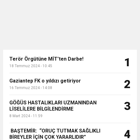
bin 902 konutun temeli dün eş
zamanlı olarak g...
Terör Örgütüne MİT’ten Darbe!
1
18 Temmuz 2024 - 10:45
Gaziantep FK o yıldızı getiriyor
2
16 Temmuz 2024 - 14:08
GÖĞÜS HASTALIKLARI UZMANINDAN
3
LİSELİLERE BİLGİLENDİRME
8 Mart 2024 - 11:59
BAŞTEMİR: “ORUÇ TUTMAK SAĞLIKLI
4
BİREYLER İÇİN ÇOK YARARLIDIR”