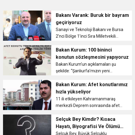
Bakanı Varank: Buruk bir bayram
geçiriyoruz
Sanayi ve Teknoloji Bakanı ve Bursa
2’nci Bölge 1’inci Sıra Milletvekili
Adayı Mustafa Varank, Bursa Ulu
Cami’de kıldığı bayram namazının
Bakan Kurum: 100 bininci
ardından halkla bayramlaştı. Basın
konutun sözleşmesini yapıyoruz
mensuplar...
Bakan Kurum’un açıklamaları şu
şekilde: “Şanlıurfa’mızın yeni
yuvalarının temellerini hep birlikte
atıyoruz. Yeni konutlarımızın
Bakan Kurum: Afet konutlarımız
anahtarlarını burada büyük bir
hızla yükseliyor
coşkuyla teslim ediyor...
11 ili etkileyen Kahramanmaraş
merkezli Deprem sonrasında afet
konutlarının yapımına hızla
başlanmıştı. Çevre, Şehircilik ve İklim
Selçuk Bey Kimdir? Kısaca
Değişikliği Bakanı Murat Kurum,
Hayatı, Biyografisi Ve Ölümü
asrın felaketinin ardından afet
Hakkında Bilgiler
Selçuk Bey, Büyük Selçuklu