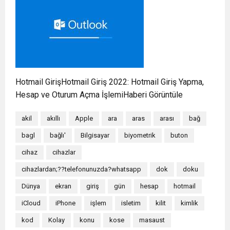
Hotmail GirişHotmail Giriş 2022: Hotmail Giriş Yapma,
Hesap ve Oturum Açma İşlemiHaberi Görüntüle
akil
akıllı
Apple
ara
aras
arası
bağ
bagl
bağlı'
Bilgisayar
biyometrik
buton
cihaz
cihazlar
cihazlardan;??telefonunuzda?whatsapp
dok
doku
Dünya
ekran
giriş
gün
hesap
hotmail
iCloud
iPhone
işlem
isletim
kilit
kimlik
kod
Kolay
konu
kose
masaust