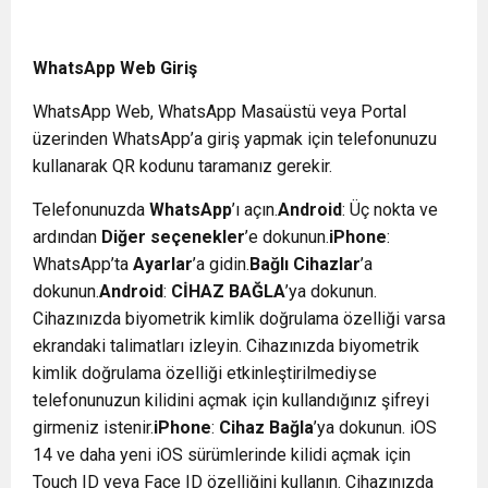
WhatsApp Web Giriş
WhatsApp Web, WhatsApp Masaüstü veya Portal
üzerinden WhatsApp’a giriş yapmak için telefonunuzu
kullanarak QR kodunu taramanız gerekir.
Telefonunuzda
WhatsApp
’ı açın.
Android
: Üç nokta ve
ardından
Diğer seçenekler
’e dokunun.
iPhone
:
WhatsApp’ta
Ayarlar
’a gidin.
Bağlı Cihazlar
’a
dokunun.
Android
:
CİHAZ BAĞLA
’ya dokunun.
Cihazınızda biyometrik kimlik doğrulama özelliği varsa
ekrandaki talimatları izleyin. Cihazınızda biyometrik
kimlik doğrulama özelliği etkinleştirilmediyse
telefonunuzun kilidini açmak için kullandığınız şifreyi
girmeniz istenir.
iPhone
:
Cihaz Bağla
’ya dokunun. iOS
14 ve daha yeni iOS sürümlerinde kilidi açmak için
Touch ID veya Face ID özelliğini kullanın. Cihazınızda