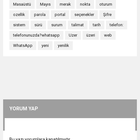
Masaüstü
Mayıs
merak
nokta
oturum
ozellik
parola
portal
seçenekler
Şifre
sistem
sürü
surum
talimat
tarih
telefon:
telefonunuzda?whatsapp
Uzer
üzeri
web
WhatsApp
yeni
yenilik
YORUM YAP
Bu yazı yorumlara kapatılmıştır.