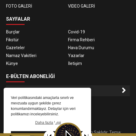
FOTO GALERİ
VIDEO GALERİ
SAYFALAR
Burçlar
Covid-19
Fikstür
Firma Rehberi
Gazeteler
Hava Durumu
Namaz Vakitleri
Yazarlar
Künye
İletişim
E-BÜLTEN ABONELİĞİ
Veri politikasındaki amaçlarla sınırlı ve
E-Bülten aboneliği ile haberlere daha hızlı erişin.
mevzuata uygun şekilde çerez
konumlandırmaktayız. Detaylar için veri
politikamızı inceleyebilirsiniz.
Daha fazla bilgi
© 2023
Gaziantep Radyo Zeugma
. Tüm Hakları Saklıdır. Tema:
Tamam