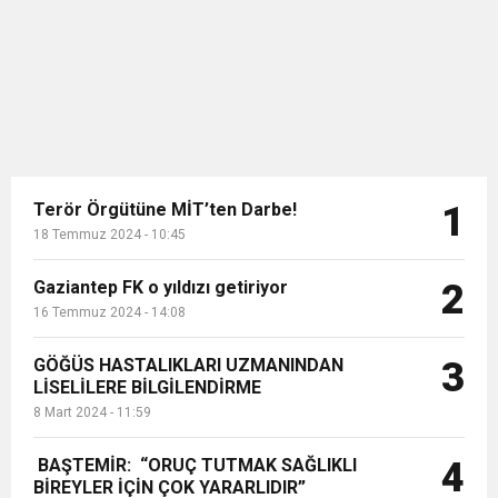
kelimesi Farsçada, su, g...
Terör Örgütüne MİT’ten Darbe!
1
18 Temmuz 2024 - 10:45
Gaziantep FK o yıldızı getiriyor
2
16 Temmuz 2024 - 14:08
GÖĞÜS HASTALIKLARI UZMANINDAN
3
LİSELİLERE BİLGİLENDİRME
8 Mart 2024 - 11:59
BAŞTEMİR: “ORUÇ TUTMAK SAĞLIKLI
4
BİREYLER İÇİN ÇOK YARARLIDIR”