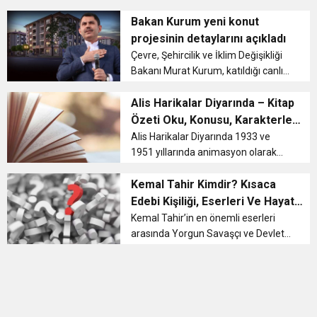
sonra ‘Aşkın Olayım’ şarkısının
11:36
Hareketsiz yaşam diyabete neden oluyor
buluşturdu
çalınmasıyla gündemden düşmeyen
Bakan Kurum yeni konut
ünlü şarkıcı Simge Sağın, davet
projesinin detaylarını açıkladı
üzerine Spor ...
11:32
Çevre, Şehircilik ve İklim Değişikliği
Dr. Öcük, karın germe estetiği ile ilgili bilgi verdi
Bakanı Murat Kurum, katıldığı canlı
yayında gündeme ilişkin önemli
10:45
Terör Örgütüne MİT’ten Darbe!
açıklamalarda bulundu. Bakan
Alis Harikalar Diyarında – Kitap
Kurum’un açıklamaları özetle
Özeti Oku, Konusu, Karakterleri
şöyle:Emlak Konut ve THY iş bi...
Ve Sayfa Sayısı
Alis Harikalar Diyarında 1933 ve
1951 yıllarında animasyon olarak
beyaz perdeye uyarlanmıştır. Tim
Burton’un yönettiği Alice in
Kemal Tahir Kimdir? Kısaca
Wonderland filmi ise 2010 yılında
Edebi Kişiliği, Eserleri Ve Hayatı
gösterime girmiştir. Johnny Depp...
Hakkında Bilgiler
Kemal Tahir’in en önemli eserleri
arasında Yorgun Savaşçı ve Devlet
Ana eserleri vardır. Yorgun savaşçı
eseri beyazperdeye uyarlanmıştır
fakat gösterime girmemiştir. Kemal
Tahir Kimdir? Kemal Ta...