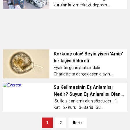
kurulan kriz merkezi, deprem
bölgesinin acil ihtiyaçları
doğrultusunda OSB’leri harekete
geçirdi. Yalova Makine İhtisas OSB
Başkanı Direnç Özdemir, yardım
seferberliğ...
Korkunç olay! Beyin yiyen ‘Amip’
bir kişiyi öldürdü
Eyaletin güneybatısındaki
Charlotte’ta gerçekleşen olayın
ardından sağlık yetkilileri, bu kişinin
muhtemelen sinüslerini musluk
Su Kelimesinin Eş Anlamlısı
suyuyla temizlerken amip kaptığını
Nedir? Suyun Eş Anlamlısı Olan
söyledi. “Naegleria fowle...
Sözcükler
Su ile zıt anlamlı olan sözcükler: 1-
Katı 2- Kuru 3- Barid Su
Kelimesinin Eş Anlamlısı Nedir? 1-
Ab 2- Ma 3- Sıvı Suyun Eş
1
2
İleri ›
Anlamlısı Olan Sözcükler 1- Ab Ab