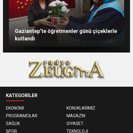
Şahin: “İstikbalimizi şekillendirecek olan
Konukoğlu: Türkiye ekonomisine 11 farklı
GAÜN’de gri kod tatbikatı gerçeği
Gaziantep’te öğretmenler günü çiçeklerle
sizlersiniz”
sektörde değer katıyoruz
aratmadı
kutlandı
KATEGORİLER
EKONOMİ
KONUKLARIMIZ
PROGRAMCILAR
MAGAZİN
SAĞLIK
SİYASET
SPOR
TEKNOLOJİ