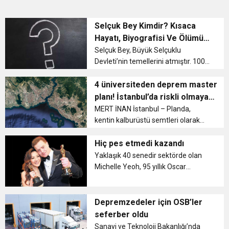
Selçuk Bey Kimdir? Kısaca
Hayatı, Biyografisi Ve Ölümü
Hakkında Bilgiler
Selçuk Bey, Büyük Selçuklu
Devleti’nin temellerini atmıştır. 1009
yılında da vefat etmiştir. Selçuk Bey,
Hazar denizi ile Aral gölü arasındaki
4 üniversiteden deprem master
topraklarda hakimliğini
planı! İstanbul’da riskli olmayan
sürdürmüştür. Oğuz Türklerinin kı...
semt yok
MERT İNAN İstanbul – Planda,
kentin kalburüstü semtleri olarak
bilinen Koşuyolu ve Levent
Mahalleleri’ndeki konut stoğunun
Hiç pes etmedi kazandı
çoğunun değişikliğe uğradığı
Yaklaşık 40 senedir sektörde olan
belirtilerek “Levent’te yeme-içme,
Michelle Yeoh, 95 yıllık Oscar
ticaret...
tarihinde En İyi Kadın Oyuncu
Ödülü’nü kazanan ilk Asyalı oyuncu
oldu. Üstelik bu ödüle 60 yaşında
Depremzedeler için OSB’ler
layık görüldü. Siyahilerden, kızılde...
seferber oldu
Sanayi ve Teknoloji Bakanlığı’nda