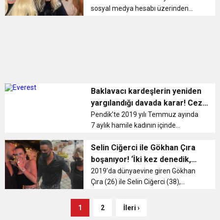
Gülşen 3 ...
sosyal medya hesabı üzerinden
Seren Serengil ve annesine yönelik
hakaret içerikli paylaşımlarda
bulunduğu gerekçesiyle ‘Zincirleme
şekilde sesli, yazılı veya ...
Baklavacı kardeşlerin yeniden
yargılandığı davada karar! Ceza
düştü
Pendik’te 2019 yılı Temmuz ayında
7 aylık hamile kadının içinde
bulunduğu aracın önünü keserek
aracın dikiz aynasını kırıp kaputu
Selin Ciğerci ile Gökhan Çıra
tekmelediği gerekçesiyle 5’er yıl
boşanıyor! ‘İki kez denedik,
hapse çarptırılan baklav...
olmadı’
2019’da dünyaevine giren Gökhan
Çıra (26) ile Selin Ciğerci (38),
geçtiğimiz yıl eylül ayında anlaşmalı
olarak evliliklerini sonlandırmıştı. 16
1
2
İleri ›
Mayıs tarihinde ikinci kez hayatlarını