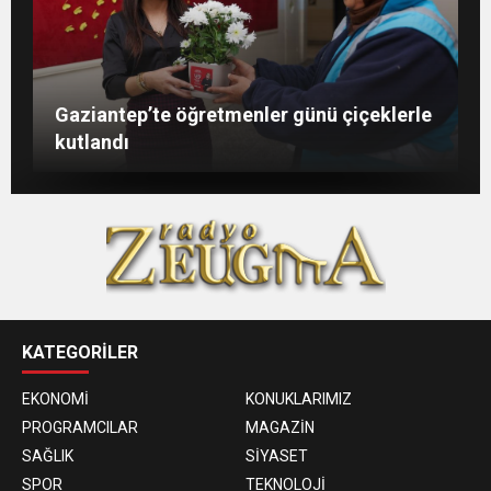
Şahin: “İstikbalimizi şekillendirecek olan
Konukoğlu: Türkiye ekonomisine 11 farklı
GAÜN’de gri kod tatbikatı gerçeği
Gaziantep’te öğretmenler günü çiçeklerle
sizlersiniz”
sektörde değer katıyoruz
aratmadı
kutlandı
KATEGORİLER
EKONOMİ
KONUKLARIMIZ
PROGRAMCILAR
MAGAZİN
SAĞLIK
SİYASET
SPOR
TEKNOLOJİ