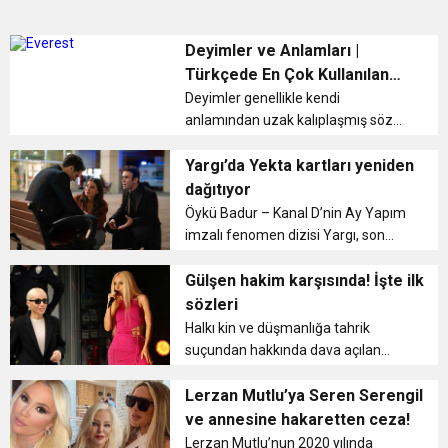
Deyimler ve Anlamları |
Türkçede En Çok Kullanılan
Kısa, Uzun ve Kalıplaşmış Deyim
Deyimler genellikle kendi
anlamından uzak kalıplaşmış söz
Örnekleri – Deyim Nedir?
öbekleridir. Kendine özgü birden çok
anlamı bulunan deyimler cümleyi
Yargı’da Yekta kartları yeniden
daha anlamlı ve zengin göstermek
dağıtıyor
amaçlı kullanılır İlk öğretimde Türkçe
Öykü Badur – Kanal D’nin Ay Yapım
d...
imzalı fenomen dizisi Yargı, son
bölümünde yine çok konuşulan
sahneleriyle ekrana damga vurdu.
Gülşen hakim karşısında! İşte ilk
İzleyiciyi ekrana kilitleyen Yargı’da,
sözleri
sosyal medyada #vicdan ve ...
Halkı kin ve düşmanlığa tahrik
suçundan hakkında dava açılan
şarkıcı Gülşen Çolakoğlu ilk kez
hakim karşısına çıktı. İstanbul 11.
Lerzan Mutlu’ya Seren Serengil
Asliye Ceza Mahkemesi’nde yapılan
ve annesine hakaretten ceza!
duruşma başladı. Duruşmaya
Lerzan Mutlu’nun 2020 yılında