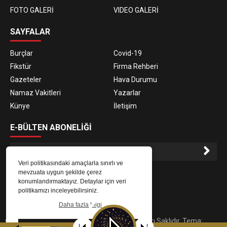
FOTO GALERİ
VIDEO GALERİ
SAYFALAR
Burçlar
Covid-19
Fikstür
Firma Rehberi
Gazeteler
Hava Durumu
Namaz Vakitleri
Yazarlar
Künye
İletişim
E-BÜLTEN ABONELİĞİ
Veri politikasındaki amaçlarla sınırlı ve
E-Bülten aboneliği ile haberlere daha hızlı erişin.
mevzuata uygun şekilde çerez
konumlandırmaktayız. Detaylar için veri
politikamızı inceleyebilirsiniz.
Daha fazla bilgi
© 2023
Gaziantep Radyo Zeugma
. Tüm Hakları Saklıdır. Tema:
Tamam