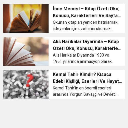
yayınlanan Acımak romanının
11:36
Hareketsiz yaşam diyabete neden oluyor
buluşturdu
konusu; zorbalık görerek, kötü
İnce Memed – Kitap Özeti Oku,
şartlarda büyüdüğü için acıma
Konusu, Karakterleri Ve Sayfa
duygusundan yoksun bir
Sayısı
11:32
Okunan kitapları yeniden hatırlamak
Dr. Öcük, karın germe estetiği ile ilgili bilgi verdi
öğretmenin babasının öl...
isteyenler için özetlerini okumak
oldukça iyi bir fırsattır. İnce Memed
10:45
Terör Örgütüne MİT’ten Darbe!
kitabı da sıklıkla özetine başvurulan
Alis Harikalar Diyarında – Kitap
başarılı yapıtlarımız arasında yer alır.
Özeti Oku, Konusu, Karakterleri
Kitap Özeti ...
Ve Sayfa Sayısı
Alis Harikalar Diyarında 1933 ve
1951 yıllarında animasyon olarak
beyaz perdeye uyarlanmıştır. Tim
Burton’un yönettiği Alice in
Kemal Tahir Kimdir? Kısaca
Wonderland filmi ise 2010 yılında
Edebi Kişiliği, Eserleri Ve Hayatı
gösterime girmiştir. Johnny Depp...
Hakkında Bilgiler
Kemal Tahir’in en önemli eserleri
arasında Yorgun Savaşçı ve Devlet
Ana eserleri vardır. Yorgun savaşçı
eseri beyazperdeye uyarlanmıştır
fakat gösterime girmemiştir. Kemal
Tahir Kimdir? Kemal Ta...