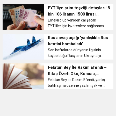
Toplantıya katılarak bir konuşma
11:36
Hareketsiz yaşam diyabete neden oluyor
buluşturdu
gerçekleştiren TZOB Genel Başkanı
EYT’liye prim teşviği detayları! 8
Şemsi Bayraktar, hedeflerinin
bin 106 liranın 1500 lirası
çiftçilerin refahını yükseltmek ve
devletten
11:32
Emekli olup yeniden çalışacak
Dr. Öcük, karın germe estetiği ile ilgili bilgi verdi
mi...
EYT’liler için işverenlere sağlanacak
5 puanlık prim teşviğinde detaylar
10:45
Terör Örgütüne MİT’ten Darbe!
belli oldu. Düzenleme özetle şöyle: –
Rus savaş uçağı ‘yanlışlıkla Rus
EYT’lilerin istihdamda kalması için
kentini bombaladı’
verilecek teşviğe...
Son haftalarda dünyanın ilgisinin
kaybolduğu Rusya’nın Ukrayna’yı
işgal girişiminde, Perşembe akşamı
yaşananlar gözlerin bir kez daha
Felâtun Bey İle Râkım Efendi –
savaşa çevrilmesine yol açtı.
Kitap Özeti Oku, Konusu,
Ukrayna’nın başken...
Karakterleri Ve Sayfa Sayısı
Felatun Bey ile Rakım Efendi, yanlış
batılılaşma üzerine yazılmış ilk ve en
önemli eserlerden biridir. Daha
sonraki yıllarda başta Recaizade
Mahmut Ekrem ve Hüseyin Rahmi
Gürpınar olmak üzere birçok r...