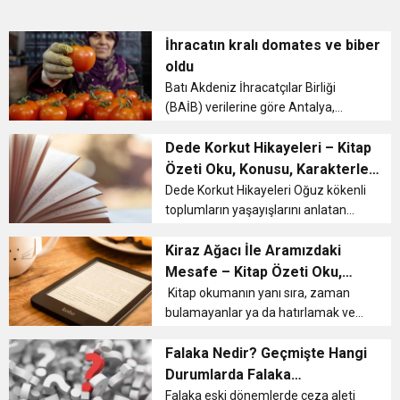
İhracatın kralı domates ve biber
oldu
Batı Akdeniz İhracatçılar Birliği
(BAİB) verilerine göre Antalya,
Isparta ve Burdur’un ihracatı, 11
Nisan itibarıyla yüzde 1,3 artışla 756
Dede Korkut Hikayeleri – Kitap
milyon dolara ulaştı. Yüzde 63’ünü
Özeti Oku, Konusu, Karakterleri
tarım sektörün...
Ve Sayfa Sayısı
Dede Korkut Hikayeleri Oğuz kökenli
toplumların yaşayışlarını anlatan
sözlü edebiyat ürünüdür. Ancak 14.
yüzyılda anonim bir yazar
Kiraz Ağacı İle Aramızdaki
tarafından kaleme alınmıştır. Dede
Mesafe – Kitap Özeti Oku,
Korkut Hikayeleri – Konusu D...
Konusu, Karakterleri Ve Sayfa
Kitap okumanın yanı sıra, zaman
bulamayanlar ya da hatırlamak veya
Sayısı
fikir sahibi olmak isteyenler de kitap
özetlerini okumayı tercih eder. Kiraz
Falaka Nedir? Geçmişte Hangi
Ağacı ile Aramızdaki Mesafe de bu
Durumlarda Falaka
kitaplardan biridir. ...
Kullanılıyordu?
Falaka eski dönemlerde ceza aleti