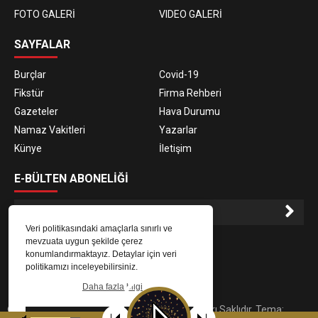
FOTO GALERİ
VIDEO GALERİ
SAYFALAR
Burçlar
Covid-19
Fikstür
Firma Rehberi
Gazeteler
Hava Durumu
Namaz Vakitleri
Yazarlar
Künye
İletişim
E-BÜLTEN ABONELİĞİ
Veri politikasındaki amaçlarla sınırlı ve
E-Bülten aboneliği ile haberlere daha hızlı erişin.
mevzuata uygun şekilde çerez
konumlandırmaktayız. Detaylar için veri
politikamızı inceleyebilirsiniz.
Daha fazla bilgi
© 2023
Gaziantep Radyo Zeugma
. Tüm Hakları Saklıdır. Tema:
Tamam