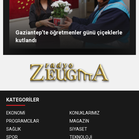
Şahin: “İstikbalimizi şekillendirecek olan
Konukoğlu: Türkiye ekonomisine 11 farklı
GAÜN’de gri kod tatbikatı gerçeği
Gaziantep’te öğretmenler günü çiçeklerle
sizlersiniz”
sektörde değer katıyoruz
aratmadı
kutlandı
KATEGORİLER
EKONOMİ
KONUKLARIMIZ
PROGRAMCILAR
MAGAZİN
SAĞLIK
SİYASET
SPOR
TEKNOLOJİ