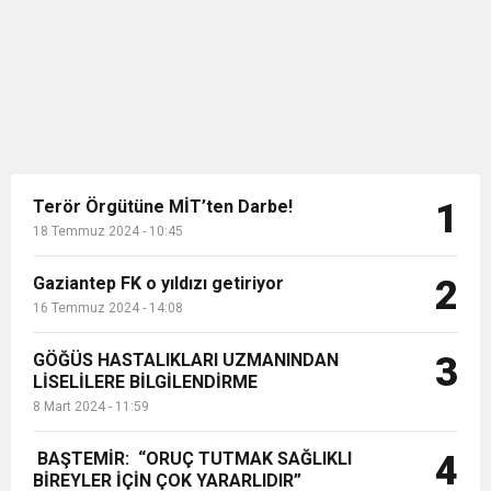
çekişilişte araca...
Terör Örgütüne MİT’ten Darbe!
1
18 Temmuz 2024 - 10:45
Gaziantep FK o yıldızı getiriyor
2
16 Temmuz 2024 - 14:08
GÖĞÜS HASTALIKLARI UZMANINDAN
3
LİSELİLERE BİLGİLENDİRME
8 Mart 2024 - 11:59
BAŞTEMİR: “ORUÇ TUTMAK SAĞLIKLI
4
BİREYLER İÇİN ÇOK YARARLIDIR”