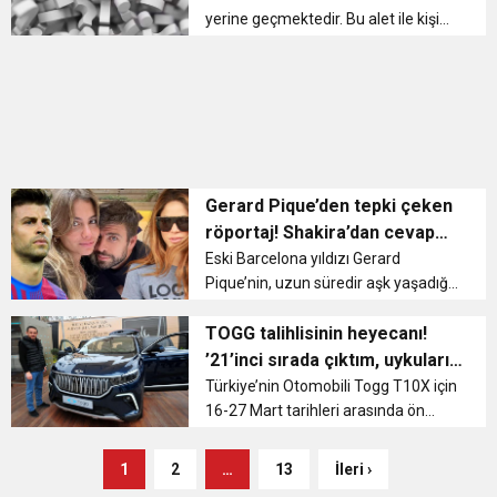
yerine geçmektedir. Bu alet ile kişi
sabit bir şekilde tutulmaktadır. Ayak
kısımlarından tutulan falaka ahşap
ve ip malzemelerden üretilmektedir.
Elle tutulan kabza k...
Gerard Pique’den tepki çeken
röportaj! Shakira’dan cevap
gecikmedi
Eski Barcelona yıldızı Gerard
Pique’nin, uzun süredir aşk yaşadığı,
iki çocuğunun annesi olan Shakira’yı
aldattığı; Şarkıcının buzdolabında
TOGG talihlisinin heyecanı!
olan bir reçel sayesinde ortaya
’21’inci sırada çıktım, uykularımı
çıkmıştı. Çünkü ...
kaçırdı’
Türkiye’nin Otomobili Togg T10X için
16-27 Mart tarihleri arasında ön
sipariş sürecine katılan 177 bin 467
kişi, noter huzurunda dijital çekilişe
1
2
…
13
İleri ›
katılmaya hak kazandı. Yapılan