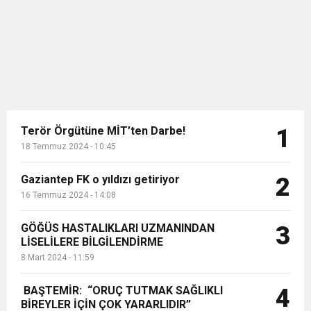
düğünlerini erteleyen ...
Terör Örgütüne MİT’ten Darbe!
1
18 Temmuz 2024 - 10:45
Gaziantep FK o yıldızı getiriyor
2
16 Temmuz 2024 - 14:08
GÖĞÜS HASTALIKLARI UZMANINDAN
3
LİSELİLERE BİLGİLENDİRME
8 Mart 2024 - 11:59
BAŞTEMİR: “ORUÇ TUTMAK SAĞLIKLI
4
BİREYLER İÇİN ÇOK YARARLIDIR”