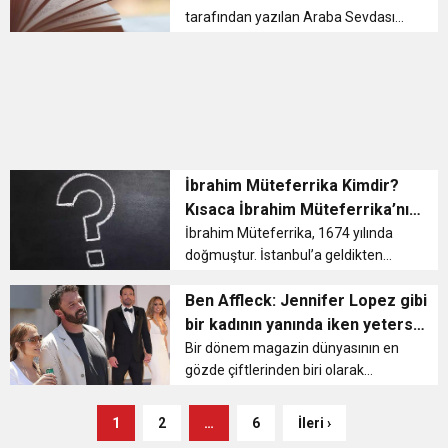
tarafından yazılan Araba Sevdası
isimli eserin ilk realist roman olma
özelliğine sahip olduğu
bilinmektedir. Araba Sevdası 1897
yılında Servet-i Fünun döneminde
kaleme alınmış b...
İbrahim Müteferrika Kimdir?
Kısaca İbrahim Müteferrika’nın
Hayatı Ve Ölümü
İbrahim Müteferrika, 1674 yılında
doğmuştur. İstanbul’a geldikten
sonra Müslüman olan İbrahim daha
sonra mütefferikalık yaptı. Yani
Ben Affleck: Jennifer Lopez gibi
sarayda padişahın işlerine yardımcı
bir kadının yanında iken yetersiz
olan görevli olarak görev ...
hissetmemek güç ister
Bir dönem magazin dünyasının en
gözde çiftlerinden biri olarak
gösterilen, şarkıcı Jennifer Lopez
(53) ile aktör Ben Affleck (50), 2002
1
2
…
6
İleri ›
yılında nişanlanmışlardı. 2003’teki