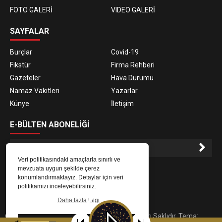
FOTO GALERİ
VIDEO GALERİ
SAYFALAR
Burçlar
Covid-19
Fikstür
Firma Rehberi
Gazeteler
Hava Durumu
Namaz Vakitleri
Yazarlar
Künye
İletişim
E-BÜLTEN ABONELİĞİ
Veri politikasındaki amaçlarla sınırlı ve
E-Bülten aboneliği ile haberlere daha hızlı erişin.
mevzuata uygun şekilde çerez
konumlandırmaktayız. Detaylar için veri
politikamızı inceleyebilirsiniz.
Daha fazla bilgi
© 2023
Gaziantep Radyo Zeugma
. Tüm Hakları Saklıdır. Tema:
Tamam