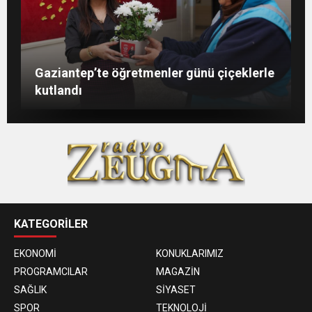
Şahin: “İstikbalimizi şekillendirecek olan
Konukoğlu: Türkiye ekonomisine 11 farklı
GAÜN’de gri kod tatbikatı gerçeği
Gaziantep’te öğretmenler günü çiçeklerle
sizlersiniz”
sektörde değer katıyoruz
aratmadı
kutlandı
KATEGORİLER
EKONOMİ
KONUKLARIMIZ
PROGRAMCILAR
MAGAZİN
SAĞLIK
SİYASET
SPOR
TEKNOLOJİ