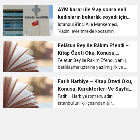
Her fırsatta birbirine olan aşklarını
11:36
Hareketsiz yaşam diyabete neden oluyor
buluşturdu
dile getiren ikili, son günlerde özel
AYM kararı ile 9 ay sonra evli
hayatlarıyla manşetlerden
kadınların bekarlık soyadı için
düşmüyor. Doğulu, arkada...
dava açmalarına gerek
11:32
İstanbul 8’inci Aile Mahkemesi,
Dr. Öcük, karın germe estetiği ile ilgili bilgi verdi
‘Kadın, evlenmekle kocasının
kalmayacak
soyadını alır; ancak evlendirme
10:45
Terör Örgütüne MİT’ten Darbe!
memuruna veya daha sonra nüfus
Felâtun Bey İle Râkım Efendi –
idaresine yapacağı yazılı başvuruyla
Kitap Özeti Oku, Konusu,
kocasının soyadı önünde önc...
Karakterleri Ve Sayfa Sayısı
Felatun Bey ile Rakım Efendi, yanlış
batılılaşma üzerine yazılmış ilk ve en
önemli eserlerden biridir. Daha
sonraki yıllarda başta Recaizade
Fatih Harbiye – Kitap Özeti Oku,
Mahmut Ekrem ve Hüseyin Rahmi
Konusu, Karakterleri Ve Sayfa
Gürpınar olmak üzere birçok r...
Sayısı
Fatih – Harbiye romanı, adını
İstanbul’un iki ilçesinden alır.
Romanda Fatih, geleneksel
değerleri ve dini simgelerken,
Harbiye Batılılaşmayı ve
modernleşmeyi temsil eder. Fatih
Harbiye K...