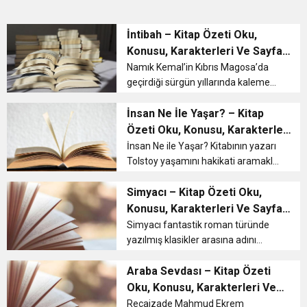
İntibah – Kitap Özeti Oku,
Konusu, Karakterleri Ve Sayfa
Sayısı
Namık Kemal’in Kıbrıs Magosa’da
geçirdiği sürgün yıllarında kaleme
aldığı İntibah romanı Türk
Edebiyatının ilk tasvir ve tahlil
İnsan Ne İle Yaşar? – Kitap
romanı niteliğini taşımaktadır.
Özeti Oku, Konusu, Karakterleri
İntibah – Konusu İntibah romanının
Ve Sayfa Sayısı
İnsan Ne ile Yaşar? Kitabının yazarı
kon...
Tolstoy yaşamını hakikati aramakla
geçirmiş ve bu nedenle sonunda
yoksul halk ile yaşamaya
Simyacı – Kitap Özeti Oku,
başlamıştır. İnsan Ne İle Yaşar? –
Konusu, Karakterleri Ve Sayfa
Konusu Tolstoy İnsan Ne ile Yaşar
Sayısı
Simyacı fantastik roman türünde
a...
yazılmış klasikler arasına adını
yazdırmış bir romandır. Türkiye’de
1996 yılında yayınlanan kitabın esin
Araba Sevdası – Kitap Özeti
kaynağı Mevlana’nın Mesnevi’sinde
Oku, Konusu, Karakterleri Ve
yer alan küçük bir öyküdür. S...
Sayfa Sayısı
Recaizade Mahmud Ekrem